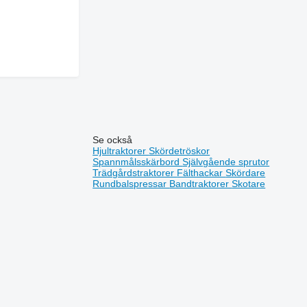
Se också
Hjultraktorer
Skördetröskor
Spannmålsskärbord
Självgående sprutor
Trädgårdstraktorer
Fälthackar
Skördare
Rundbalspressar
Bandtraktorer
Skotare