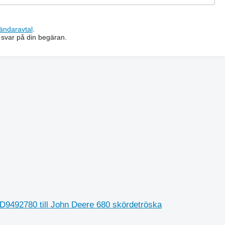
ändaravtal
.
 svar på din begäran.
CD9492780 till John Deere 680 skördetröska