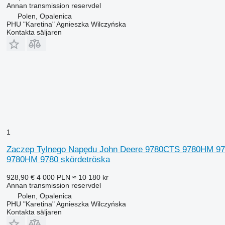
Annan transmission reservdel
Polen, Opalenica
PHU "Karetina" Agnieszka Wilczyńska
Kontakta säljaren
1
Zaczep Tylnego Napędu John Deere 9780CTS 9780HM 978
9780HM 9780 skördetröska
928,90 €
4 000 PLN
≈ 10 180 kr
Annan transmission reservdel
Polen, Opalenica
PHU "Karetina" Agnieszka Wilczyńska
Kontakta säljaren