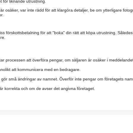
 för liknande utrustning.
är osäker, var inte rädd för att klargöra detaljer, be om ytterligare fotog
r.
s förskottsbetalning för att "boka" din rätt att köpa utrustning. Såled
re.
ar processen att överföra pengar, om säljaren är osäker i meddelandet
nolikt att kommunicera med en bedragare.
h gör små ändringar av namnet. Överför inte pengar om företagets namn 
a är korrekta och om de avser det angivna företaget.