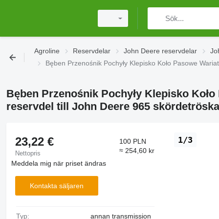
Agroline
Reservdelar
John Deere reservdelar
Jo
Bęben Przenośnik Pochyły Klepisko Koło Pasowe Wariato
Bęben Przenośnik Pochyły Klepisko Koło
reservdel till John Deere 965 skördetrösk
23,22 €
1/3
100 PLN
≈ 254,60 kr
Nettopris
Meddela mig när priset ändras
Kontakta säljaren
Typ:
annan transmission