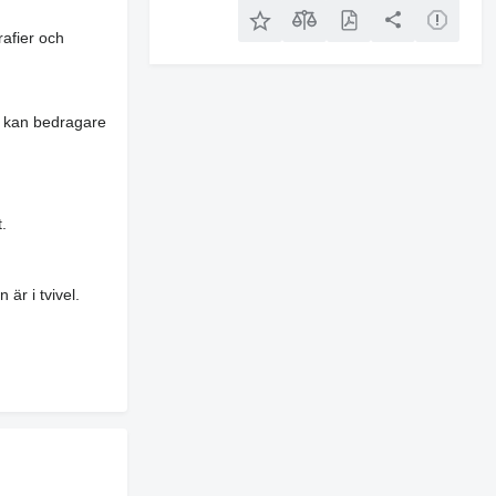
rafier och
es kan bedragare
.
är i tvivel.