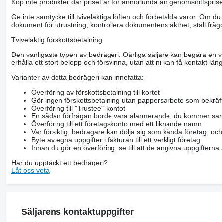
Köp inte produkter där priset är för annorlunda än genomsnittspriset
Ge inte samtycke till tvivelaktiga löften och förbetalda varor. Om du 
dokument för utrustning, kontrollera dokumentens äkthet, ställ frågo
Tvivelaktig förskottsbetalning
Den vanligaste typen av bedrägeri. Oärliga säljare kan begära en vis
erhålla ett stort belopp och försvinna, utan att ni kan få kontakt läng
Varianter av detta bedrägeri kan innefatta:
Överföring av förskottsbetalning till kortet
Gör ingen förskottsbetalning utan pappersarbete som bekräft
Överföring till "Trustee"-kontot
En sådan förfrågan borde vara alarmerande, du kommer san
Överföring till ett företagskonto med ett liknande namn
Var försiktig, bedragare kan dölja sig som kända företag, oc
Byte av egna uppgifter i fakturan till ett verkligt företag
Innan du gör en överföring, se till att de angivna uppgiftern
Har du upptäckt ett bedrägeri?
Låt oss veta
Säljarens kontaktuppgifter