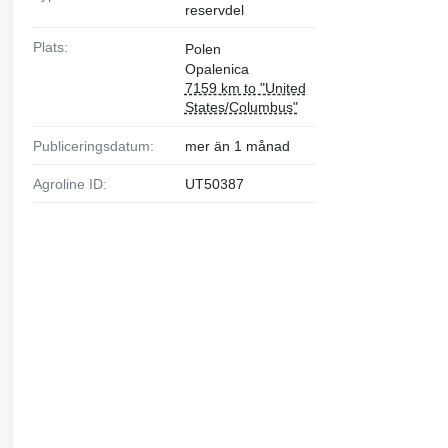
reservdel
Plats:
Polen
Opalenica
7159 km to "United
States/Columbus"
Publiceringsdatum:
mer än 1 månad
Agroline ID:
UT50387