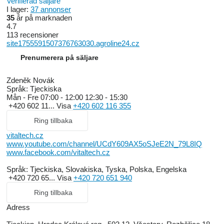
Verifierad säljare
I lager:
37 annonser
35
år på marknaden
4.7
113 recensioner
site1755591507376763030.agroline24.cz
Prenumerera på säljare
Zdeněk Novák
Språk:
Tjeckiska
Mån - Fre
07:00 - 12:00 12:30 - 15:30
+420 602 11...
Visa
+420 602 116 355
Ring tillbaka
vitaltech.cz
www.youtube.com/channel/UCdY609AX5oSJeE2N_79L8IQ
www.facebook.com/vitaltech.cz
Språk:
Tjeckiska, Slovakiska, Tyska, Polska, Engelska
+420 720 65...
Visa
+420 720 651 940
Ring tillbaka
Adress