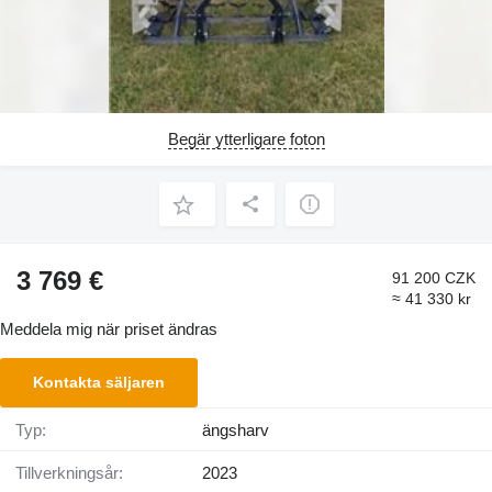
Begär ytterligare foton
3 769 €
91 200 CZK
≈ 41 330 kr
Meddela mig när priset ändras
Kontakta säljaren
Typ:
ängsharv
Tillverkningsår:
2023