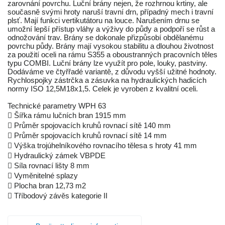
zarovnání povrchu. Luční brány nejen, že rozhrnou krtiny, ale
současně svými hroty naruší travní drn, případný mech i travní
plsť. Mají funkci vertikutátoru na louce. Narušením drnu se
umožní lepší přístup vláhy a výživy do půdy a podpoří se růst a
odnožování trav. Brány se dokonale přizpůsobí obdělanému
povrchu půdy. Brány mají vysokou stabilitu a dlouhou životnost
za použití oceli na rámu S355 a oboustranných pracovních těles
typu COMBI. Luční brány lze využít pro pole, louky, pastviny.
Dodáváme ve čtyřřadé variantě, z důvodu vyšší užitné hodnoty.
Rychlospojky zástrčka a zásuvka na hydraulických hadicích
normy ISO 12,5M18x1,5. Celek je vyroben z kvalitní oceli.
Technické parametry WPH 63
 Šířka rámu lučních bran 1915 mm
 Průměr spojovacích kruhů rovnací sítě 140 mm
 Průměr spojovacích kruhů rovnací sítě 14 mm
 Výška trojúhelníkového rovnacího tělesa s hroty 41 mm
 Hydraulický zámek VBPDE
 Síla rovnací lišty 8 mm
 Vyměnitelné splazy
 Plocha bran 12,73 m2
 Tříbodový závěs kategorie II