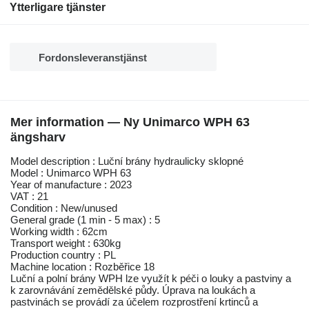
Ytterligare tjänster
Fordonsleveranstjänst
Mer information — Ny Unimarco WPH 63
ängsharv
Model description : Luční brány hydraulicky sklopné
Model : Unimarco WPH 63
Year of manufacture : 2023
VAT : 21
Condition : New/unused
General grade (1 min - 5 max) : 5
Working width : 62cm
Transport weight : 630kg
Production country : PL
Machine location : Rozběřice 18
Luční a polní brány WPH lze využít k péči o louky a pastviny a
k zarovnávání zemědělské půdy. Úprava na loukách a
pastvinách se provádí za účelem rozprostření krtinců a