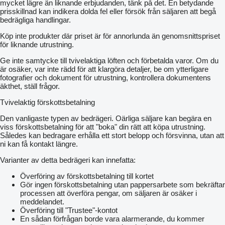
mycket lägre än liknande erbjudanden, tänk på det. En betydande
prisskillnad kan indikera dolda fel eller försök från säljaren att begå
bedrägliga handlingar.
Köp inte produkter där priset är för annorlunda än genomsnittspriset
för liknande utrustning.
Ge inte samtycke till tvivelaktiga löften och förbetalda varor. Om du
är osäker, var inte rädd för att klargöra detaljer, be om ytterligare
fotografier och dokument för utrustning, kontrollera dokumentens
äkthet, ställ frågor.
Tvivelaktig förskottsbetalning
Den vanligaste typen av bedrägeri. Oärliga säljare kan begära en
viss förskottsbetalning för att "boka" din rätt att köpa utrustning.
Således kan bedragare erhålla ett stort belopp och försvinna, utan att
ni kan få kontakt längre.
Varianter av detta bedrägeri kan innefatta:
Överföring av förskottsbetalning till kortet
Gör ingen förskottsbetalning utan pappersarbete som bekräftar
processen att överföra pengar, om säljaren är osäker i
meddelandet.
Överföring till "Trustee"-kontot
En sådan förfrågan borde vara alarmerande, du kommer