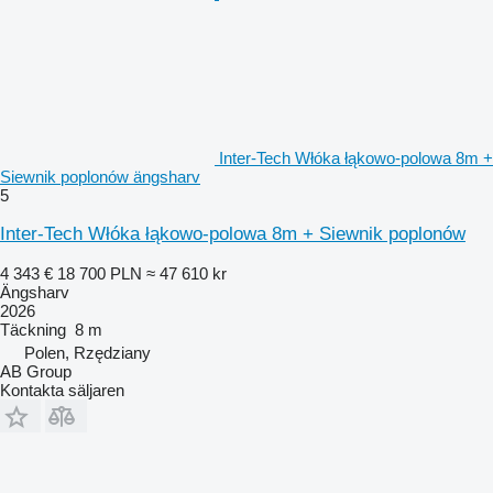
Inter-Tech Włóka łąkowo-polowa 8m +
Siewnik poplonów ängsharv
5
Inter-Tech Włóka łąkowo-polowa 8m + Siewnik poplonów
4 343 €
18 700 PLN
≈ 47 610 kr
Ängsharv
2026
Täckning
8 m
Polen, Rzędziany
AB Group
Kontakta säljaren