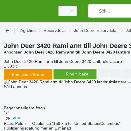
Agroline
Reservdelar
John Deere reservdelar
Jo
John Deer 3420 Rami arm till John Deere 
Annonsen
John Deer 3420 Rami arm till John Deere 3420 lantbru
John Deer 3420 Rami arm till John Deere 3420 lantbrukslastare
1 393 €
Ring tillbaka
Kontakta säljaren
Såld annons
Begär ytterligare foton
1/2
Typ:
arm
Plats:
Polen
Opalenica
7159 km to "United States/Columbus"
Publiceringsdatum:
mer än 1 månad