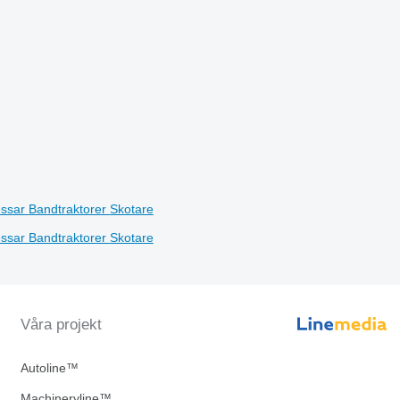
essar
Bandtraktorer
Skotare
essar
Bandtraktorer
Skotare
Våra projekt
Autoline™
Machineryline™