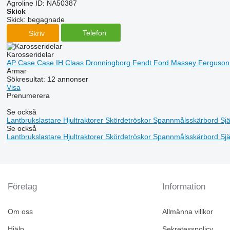
Agroline ID:
NA50387
Skick
Skick:
begagnade
Telefon
Skriv
Karosseridelar
AP
Case
Case IH
Claas
Dronningborg
Fendt
Ford
Massey Ferguso
Armar
Sökresultat:
12 annonser
Visa
Prenumerera
Se också
Lantbrukslastare
Hjultraktorer
Skördetröskor
Spannmålsskärbord
Sj
Se också
Lantbrukslastare
Hjultraktorer
Skördetröskor
Spannmålsskärbord
Sj
Företag
Information
Om oss
Allmänna villkor
Hjälp
Sekretesspolicy