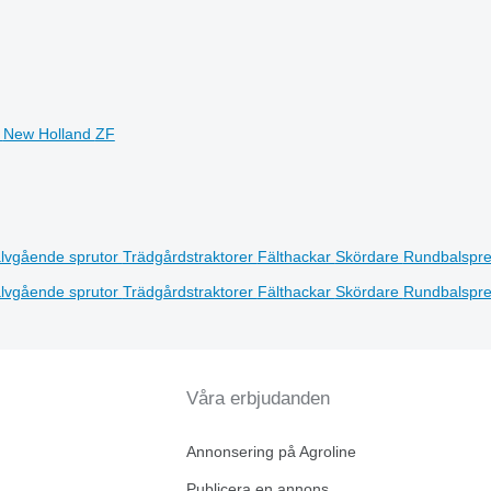
n
New Holland
ZF
älvgående sprutor
Trädgårdstraktorer
Fälthackar
Skördare
Rundbalspr
älvgående sprutor
Trädgårdstraktorer
Fälthackar
Skördare
Rundbalspr
Våra erbjudanden
Annonsering på Agroline
Publicera en annons