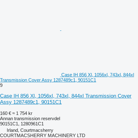
Case IH 856 Xl, 1056xl, 743xl, 844xl
Transmission Cover Assy 1287489c1, 90151C1
9
Case IH 856 Xl, 1056xl, 743xl, 844xl Transmission Cover
Assy 1287489c1, 90151C1
160 €
≈ 1 754 kr
Annan transmission reservdel
90151C1, 1280961C1
Irland, Courtmacsherry
COURTMACSHERRY MACHINERY LTD