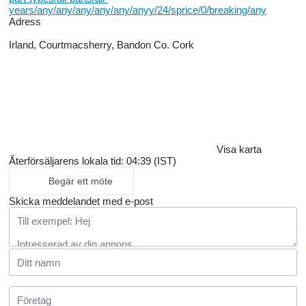
years/any/any/any/any/any/anyy/24/sprice/0/breaking/any
Adress
Irland, Courtmacsherry, Bandon Co. Cork
Visa karta
Återförsäljarens lokala tid: 04:39 (IST)
Begär ett möte
Skicka meddelandet med e-post