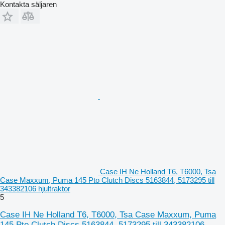
Kontakta säljaren
Case IH Ne Holland T6, T6000, Tsa
Case Maxxum, Puma 145 Pto Clutch Discs 5163844, 5173295 till
343382106 hjultraktor
5
Case IH Ne Holland T6, T6000, Tsa Case Maxxum, Puma
145 Pto Clutch Discs 5163844, 5173295 till 343382106