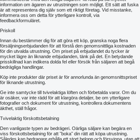
information om ägaren av utrustningen som möjligt. Ett sätt att fuska
är att representera dig själv som ett riktigt företag. Vid misstanke,
informera oss om detta för ytterligare kontroll, via
feedbackformuläret.
Priskoll
Innan du bestämmer dig för att göra ett köp, granska noga flera
försäljningserbjudanden för att förstå den genomsnittliga kostnaden
för din utvalda utrustning. Om priset på erbjudandet du tycker är
mycket lägre än liknande erbjudanden, tänk på det. En betydande
prisskillnad kan indikera dolda fel eller försök från säljaren att begå
bedrägliga handlingar.
Köp inte produkter där priset är för annorlunda än genomsnittspriset
för liknande utrustning.
Ge inte samtycke till tvivelaktiga löften och förbetalda varor. Om du
är osäker, var inte rädd för att klargöra detaljer, be om ytterligare
fotografier och dokument för utrustning, kontrollera dokumentens
äkthet, ställ frågor.
Tvivelaktig förskottsbetalning
Den vanligaste typen av bedrägeri. Oärliga säljare kan begära en
viss förskottsbetalning för att "boka" din rätt att köpa utrustning.
Således kan bedragare erhålla ett stort belopp och försvinna, utan att