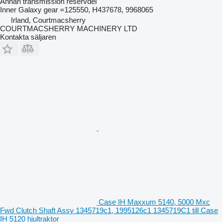
Annan transmission reservdel
Inner Galaxy gear =125550, H437678, 9968065
Irland, Courtmacsherry
COURTMACSHERRY MACHINERY LTD
Kontakta säljaren
Case IH Maxxum 5140, 5000 Mxc
Fwd Clutch Shaft Assy 1345719c1, 1995126c1 1345719C1 till Case
IH 5120 hjultraktor