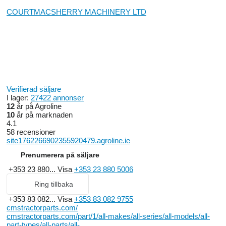
COURTMACSHERRY MACHINERY LTD
Verifierad säljare
I lager:
27422 annonser
12
år på Agroline
10
år på marknaden
4.1
58 recensioner
site1762266902355920479.agroline.ie
Prenumerera på säljare
+353 23 880...
Visa
+353 23 880 5006
Ring tillbaka
+353 83 082...
Visa
+353 83 082 9755
cmstractorparts.com/
cmstractorparts.com/part/1/all-makes/all-series/all-models/all-
part-types/all-parts/all-