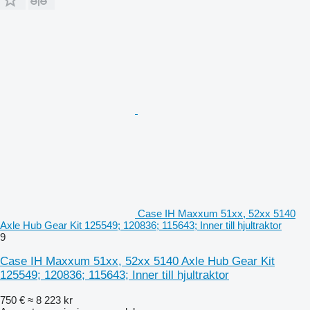
Case IH Maxxum 51xx, 52xx 5140
Axle Hub Gear Kit 125549; 120836; 115643; Inner till hjultraktor
9
Case IH Maxxum 51xx, 52xx 5140 Axle Hub Gear Kit
125549; 120836; 115643; Inner till hjultraktor
750 €
≈ 8 223 kr