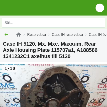
Reservdelar
Case IH reservdelar
Case IH öve
Case IH 5120, Mx, Mxc, Maxxum, Rear
Axle Housing Plate 115707a1, A188586
1341232C1 axelhus till 5120
1/10