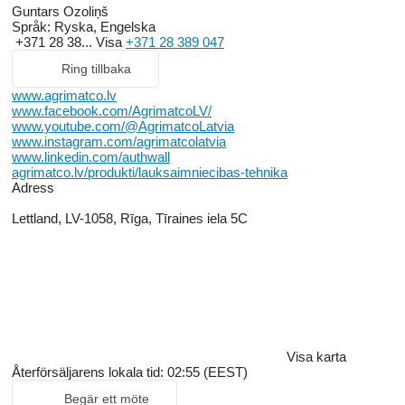
Guntars Ozoliņš
Språk:
Ryska, Engelska
+371 28 38...
Visa
+371 28 389 047
Ring tillbaka
www.agrimatco.lv
www.facebook.com/AgrimatcoLV/
www.youtube.com/@AgrimatcoLatvia
www.instagram.com/agrimatcolatvia
www.linkedin.com/authwall
agrimatco.lv/produkti/lauksaimniecibas-tehnika
Adress
Lettland, LV-1058, Rīga, Tīraines iela 5C
Visa karta
Återförsäljarens lokala tid: 02:55 (EEST)
Begär ett möte