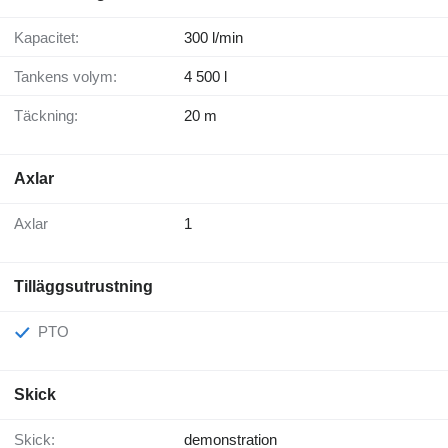
Kapacitet:
300 l/min
Tankens volym:
4 500 l
Täckning:
20 m
Axlar
Axlar
1
Tilläggsutrustning
PTO
Skick
Skick:
demonstration