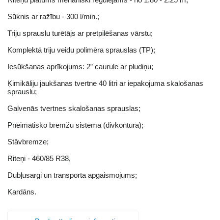
Sūknis ar ražību - 300 l/min.;
Triju sprauslu turētājs ar pretpilēšanas vārstu;
Komplektā triju veidu polimēra sprauslas (TP);
Iesūkšanas aprīkojums: 2” caurule ar pludiņu;
Ķimikāliju jaukšanas tvertne 40 litri ar iepakojuma skalošanas
sprauslu;
Galvenās tvertnes skalošanas sprauslas;
Pneimatisko bremžu sistēma (divkontūra);
Stāvbremze;
Riteņi - 460/85 R38,
Dubļusargi un transporta apgaismojums;
Kardāns.