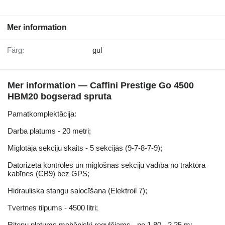
Mer information
Färg:
gul
Mer information — Caffini Prestige Go 4500
HBM20 bogserad spruta
Pamatkomplektācija:
Darba platums - 20 metri;
Miglotāja sekciju skaits - 5 sekcijās (9-7-8-7-9);
Datorizēta kontroles un miglošnas sekciju vadība no traktora
kabīnes (CB9) bez GPS;
Hidrauliska stangu salocīšana (Elektroil 7);
Tvertnes tilpums - 4500 litri;
Riteņu platums mehāniski regulējams - no 1.80 - 2.25 m;