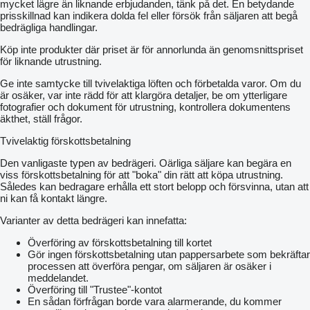
mycket lägre än liknande erbjudanden, tänk på det. En betydande
prisskillnad kan indikera dolda fel eller försök från säljaren att begå
bedrägliga handlingar.
Köp inte produkter där priset är för annorlunda än genomsnittspriset
för liknande utrustning.
Ge inte samtycke till tvivelaktiga löften och förbetalda varor. Om du
är osäker, var inte rädd för att klargöra detaljer, be om ytterligare
fotografier och dokument för utrustning, kontrollera dokumentens
äkthet, ställ frågor.
Tvivelaktig förskottsbetalning
Den vanligaste typen av bedrägeri. Oärliga säljare kan begära en
viss förskottsbetalning för att "boka" din rätt att köpa utrustning.
Således kan bedragare erhålla ett stort belopp och försvinna, utan att
ni kan få kontakt längre.
Varianter av detta bedrägeri kan innefatta:
Överföring av förskottsbetalning till kortet
Gör ingen förskottsbetalning utan pappersarbete som bekräftar
processen att överföra pengar, om säljaren är osäker i
meddelandet.
Överföring till "Trustee"-kontot
En sådan förfrågan borde vara alarmerande, du kommer