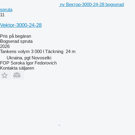
ny Вектор-3000-24-28 bogserad
spruta
11
Vektor-3000-24-28
Pris på begäran
Bogserad spruta
2026
Tankens volym
3 000 l
Täckning
24 m
Ukraina, pgt Novoselki
FOP Soroka Igor Fedorovich
Kontakta säljaren