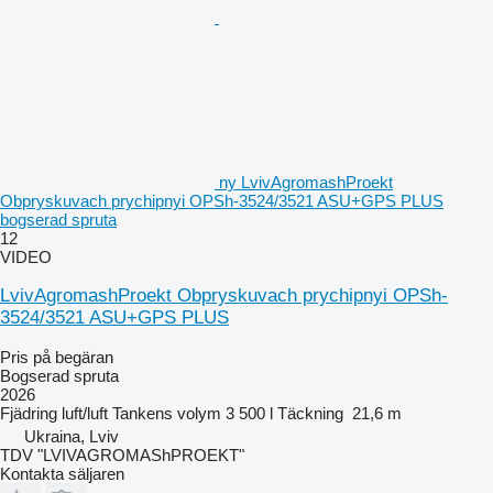
ny LvivAgromashProekt
Obpryskuvach prychipnyi OPSh-3524/3521 ASU+GPS PLUS
bogserad spruta
12
VIDEO
LvivAgromashProekt Obpryskuvach prychipnyi OPSh-
3524/3521 ASU+GPS PLUS
Pris på begäran
Bogserad spruta
2026
Fjädring
luft/luft
Tankens volym
3 500 l
Täckning
21,6 m
Ukraina, Lviv
TDV "LVIVAGROMAShPROEKT"
Kontakta säljaren