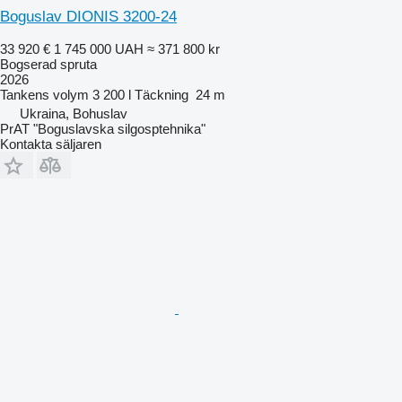
Boguslav DIONIS 3200-24
33 920 €
1 745 000 UAH
≈ 371 800 kr
Bogserad spruta
2026
Tankens volym
3 200 l
Täckning
24 m
Ukraina, Bohuslav
PrAT "Boguslavska silgosptehnika"
Kontakta säljaren