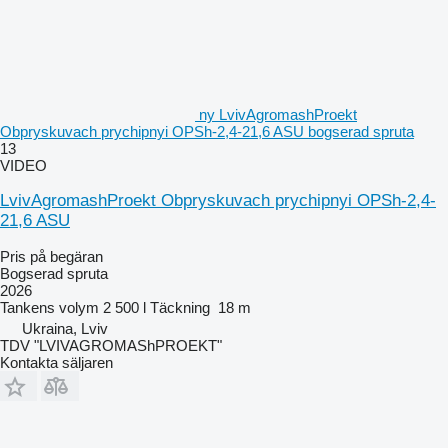
ny LvivAgromashProekt
Obpryskuvach prychipnyi OPSh-2,4-21,6 ASU bogserad spruta
13
VIDEO
LvivAgromashProekt Obpryskuvach prychipnyi OPSh-2,4-
21,6 ASU
Pris på begäran
Bogserad spruta
2026
Tankens volym
2 500 l
Täckning
18 m
Ukraina, Lviv
TDV "LVIVAGROMAShPROEKT"
Kontakta säljaren