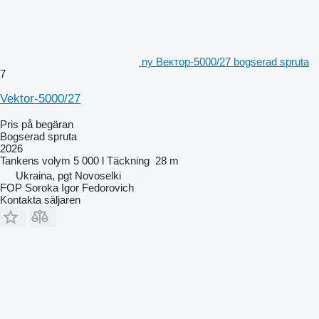
ny Вектор-5000/27 bogserad spruta
7
Vektor-5000/27
Pris på begäran
Bogserad spruta
2026
Tankens volym
5 000 l
Täckning
28 m
Ukraina, pgt Novoselki
FOP Soroka Igor Fedorovich
Kontakta säljaren