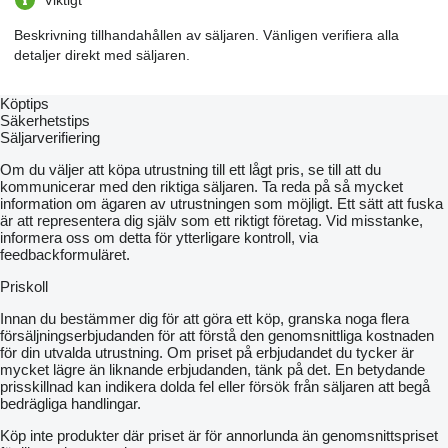
Beskrivning tillhandahållen av säljaren. Vänligen verifiera alla
detaljer direkt med säljaren.
Köptips
Säkerhetstips
Säljarverifiering
Om du väljer att köpa utrustning till ett lågt pris, se till att du
kommunicerar med den riktiga säljaren. Ta reda på så mycket
information om ägaren av utrustningen som möjligt. Ett sätt att fuska
är att representera dig själv som ett riktigt företag. Vid misstanke,
informera oss om detta för ytterligare kontroll, via
feedbackformuläret.
Priskoll
Innan du bestämmer dig för att göra ett köp, granska noga flera
försäljningserbjudanden för att förstå den genomsnittliga kostnaden
för din utvalda utrustning. Om priset på erbjudandet du tycker är
mycket lägre än liknande erbjudanden, tänk på det. En betydande
prisskillnad kan indikera dolda fel eller försök från säljaren att begå
bedrägliga handlingar.
Köp inte produkter där priset är för annorlunda än genomsnittspriset