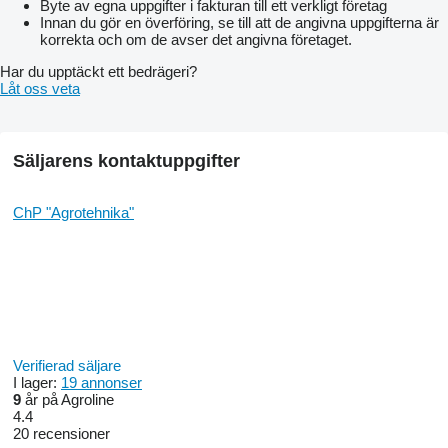
Byte av egna uppgifter i fakturan till ett verkligt företag
Innan du gör en överföring, se till att de angivna uppgifterna är
korrekta och om de avser det angivna företaget.
Har du upptäckt ett bedrägeri?
Låt oss veta
Säljarens kontaktuppgifter
ChP "Agrotehnika"
Verifierad säljare
I lager:
19 annonser
9
år på Agroline
4.4
20 recensioner