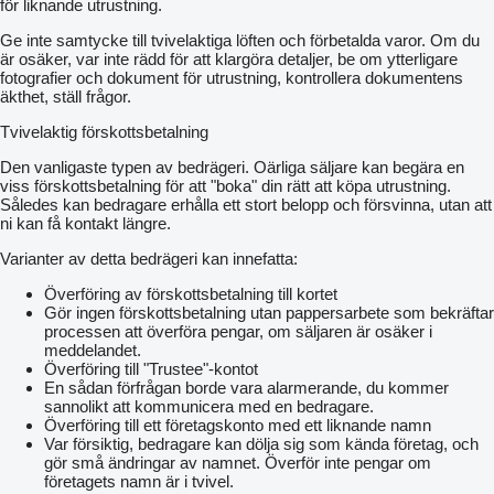
för liknande utrustning.
Ge inte samtycke till tvivelaktiga löften och förbetalda varor. Om du
är osäker, var inte rädd för att klargöra detaljer, be om ytterligare
fotografier och dokument för utrustning, kontrollera dokumentens
äkthet, ställ frågor.
Tvivelaktig förskottsbetalning
Den vanligaste typen av bedrägeri. Oärliga säljare kan begära en
viss förskottsbetalning för att "boka" din rätt att köpa utrustning.
Således kan bedragare erhålla ett stort belopp och försvinna, utan att
ni kan få kontakt längre.
Varianter av detta bedrägeri kan innefatta:
Överföring av förskottsbetalning till kortet
Gör ingen förskottsbetalning utan pappersarbete som bekräftar
processen att överföra pengar, om säljaren är osäker i
meddelandet.
Överföring till "Trustee"-kontot
En sådan förfrågan borde vara alarmerande, du kommer
sannolikt att kommunicera med en bedragare.
Överföring till ett företagskonto med ett liknande namn
Var försiktig, bedragare kan dölja sig som kända företag, och
gör små ändringar av namnet. Överför inte pengar om
företagets namn är i tvivel.