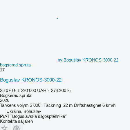
ny Boguslav KRONOS-3000-22
bogserad spruta
17
Boguslav KRONOS-3000-22
25 070 €
1 290 000 UAH
≈ 274 900 kr
Bogserad spruta
2026
Tankens volym
3 000 l
Täckning
22 m
Driftshastighet
6 km/h
Ukraina, Bohuslav
PrAT "Boguslavska silgosptehnika"
Kontakta säljaren