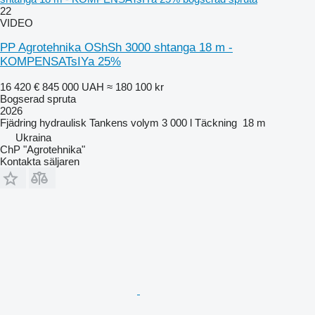
22
VIDEO
PP Agrotehnika OShSh 3000 shtanga 18 m -
KOMPENSATsIYa 25%
16 420 €
845 000 UAH
≈ 180 100 kr
Bogserad spruta
2026
Fjädring
hydraulisk
Tankens volym
3 000 l
Täckning
18 m
Ukraina
ChP "Agrotehnika"
Kontakta säljaren