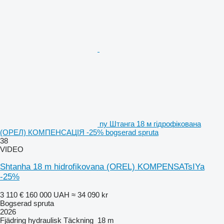
ny Штанга 18 м гідрофікована
(ОРЕЛ) КОМПЕНСАЦІЯ -25% bogserad spruta
38
VIDEO
Shtanha 18 m hidrofikovana (OREL) KOMPENSATsIYa
-25%
3 110 €
160 000 UAH
≈ 34 090 kr
Bogserad spruta
2026
Fjädring
hydraulisk
Täckning
18 m