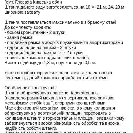
(смт. Глеваха Київська обл.)
Штанга даного виду виготовляється на 18 м, 21 м, 24, 28 м
шириною захвату
Штанга поставляється максимально в зібраному стані
До комплекту входить:
- бокові кронштейни - 2 штуки
- задня рамка
- подвижна рамка в зборі з пружинами та амортизаторами
- гідроциліндри на підйом - 2 штуки
- гідроциліндри на розкриття - 2 штуки
- повністю комплект гідравлічних шлангів
Висота підйому до 1,8 м, опускання до 0,5 м.
Якщо потрібні форсунки з шлангами та колекторною
системою, даний комплект придбавається окремо
Особливості конструкції :
Штанга обприскувача повністю гідрофікована
(паралелограмний механізм) з вертикальною рамкою,
механізмом стабілізації, опорними кронштейнами.
Має ефективний механізм навіски, в якому коливання
обприскувача у вертикальній площині переходять в
коливання штанги в горизонтальній площині, завдяки чому
забезпечується висока рівномірність обробки та висока
надійність роботи штанги.