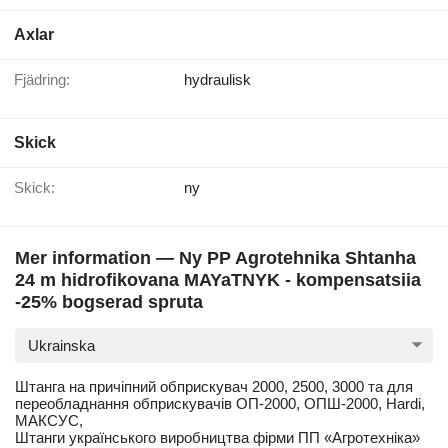
Axlar
Fjädring:
hydraulisk
Skick
Skick:
ny
Mer information — Ny PP Agrotehnika Shtanha
24 m hidrofikovana MAYaTNYK - kompensatsiia
-25% bogserad spruta
Ukrainska
Штанга на причіпний обприскувач 2000, 2500, 3000 та для
переобладнання обприскувачів ОП-2000, ОПШ-2000, Hardi,
МАКСУС,
Штанги українського виробництва фірми ПП «Агротехніка»