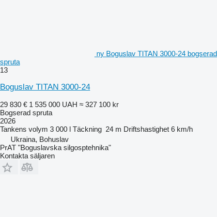
ny Boguslav TITAN 3000-24 bogserad
spruta
13
Boguslav TITAN 3000-24
29 830 €
1 535 000 UAH
≈ 327 100 kr
Bogserad spruta
2026
Tankens volym
3 000 l
Täckning
24 m
Driftshastighet
6 km/h
Ukraina, Bohuslav
PrAT "Boguslavska silgosptehnika"
Kontakta säljaren