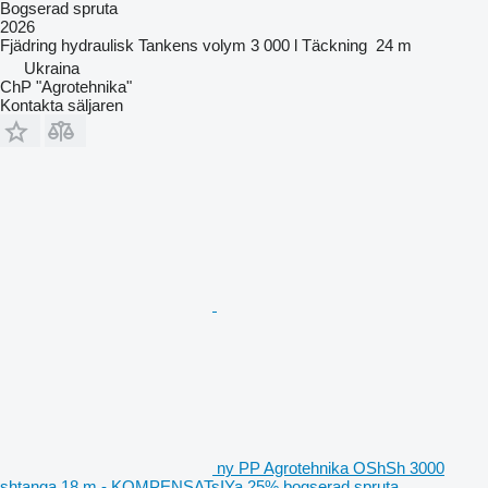
Bogserad spruta
2026
Fjädring
hydraulisk
Tankens volym
3 000 l
Täckning
24 m
Ukraina
ChP "Agrotehnika"
Kontakta säljaren
ny PP Agrotehnika OShSh 3000
shtanga 18 m - KOMPENSATsIYa 25% bogserad spruta