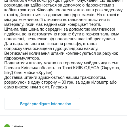
Штанга об'ємної конструкції, підйом і опускання, складання і
розкладання здійснюється за допомогою гідросистеми з
кабіни трактора. Фіксація положення штанги в розкладеному
стані здійснюється за допомогою гідро- замків. На штанзі в
місцях можливого її стирання встановлені пластини із
матеріалу, який має наднизький коефіцієнт тертя.
Штанга підвішена по середині за допомогою маятникової
підвіски, вона автоматично прагне бути в горизонтальному
положенні, незалежно від положення шасі обприскувача.
Для паралельного копіювання рельєфу, штанга
обприскувача оснащена гідроциліндром нахилу.
Вертикальні коливання штанги компенсуються за рахунок
гідроакумулятора.
Подивитися штангу можна на торговому майданчику в смт.
Глеваха Київська область на Трасі КИЇВ-ОДЕСА (Окружна,
55-Д біля мийки «Круїз»)
Доставка штанги здійснюється нашим транспортом,
розрахунок в одну сторону – 30 грн. за один кілометр або
само вивезенням з смт. Глеваха
Begär ytterligare information
Viktigt