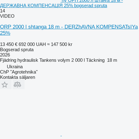
ny ОРП 2000 л штанга 18 м -
ДЕРЖАВНА КОМПЕНСАЦІЯ 25% bogserad spruta
14
VIDEO
ORP 2000 l shtanga 18 m - DERZhAVNA KOMPENSATsIYa
25%
13 450 €
692 000 UAH
≈ 147 500 kr
Bogserad spruta
2026
Fjädring
hydraulisk
Tankens volym
2 000 l
Täckning
18 m
Ukraina
ChP "Agrotehnika"
Kontakta säljaren