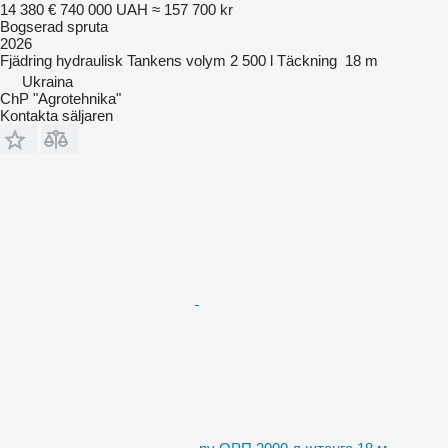
14 380 €
740 000 UAH
≈ 157 700 kr
Bogserad spruta
2026
Fjädring
hydraulisk
Tankens volym
2 500 l
Täckning
18 m
Ukraina
ChP "Agrotehnika"
Kontakta säljaren