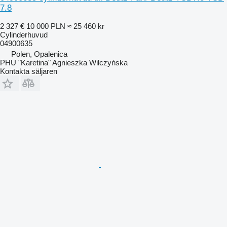
7.8
2 327 €
10 000 PLN
≈ 25 460 kr
Cylinderhuvud
04900635
Polen, Opalenica
PHU "Karetina" Agnieszka Wilczyńska
Kontakta säljaren