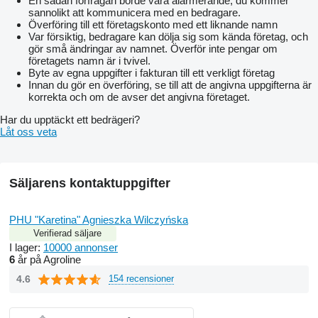
En sådan förfrågan borde vara alarmerande, du kommer
sannolikt att kommunicera med en bedragare.
Överföring till ett företagskonto med ett liknande namn
Var försiktig, bedragare kan dölja sig som kända företag, och
gör små ändringar av namnet. Överför inte pengar om
företagets namn är i tvivel.
Byte av egna uppgifter i fakturan till ett verkligt företag
Innan du gör en överföring, se till att de angivna uppgifterna är
korrekta och om de avser det angivna företaget.
Har du upptäckt ett bedrägeri?
Låt oss veta
Säljarens kontaktuppgifter
PHU "Karetina" Agnieszka Wilczyńska
Verifierad säljare
I lager:
10000 annonser
6
år på Agroline
4.6
154 recensioner