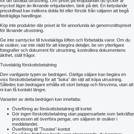
för din utvalda utrustning. Om priset på erbjudandet du tycker är
mycket lägre än liknande erbjudanden, tänk på det. En betydande
prisskillnad kan indikera dolda fel eller försök från säljaren att begå
bedrägliga handlingar.
Köp inte produkter där priset är för annorlunda än genomsnittspriset
för liknande utrustning.
Ge inte samtycke till tvivelaktiga löften och förbetalda varor. Om du
är osäker, var inte rädd för att klargöra detaljer, be om ytterligare
fotografier och dokument för utrustning, kontrollera dokumentens
äkthet, ställ frågor.
Tvivelaktig förskottsbetalning
Den vanligaste typen av bedrägeri. Oärliga säljare kan begära en
viss förskottsbetalning för att "boka" din rätt att köpa utrustning.
Således kan bedragare erhålla ett stort belopp och försvinna, utan att
ni kan få kontakt längre.
Varianter av detta bedrägeri kan innefatta:
Överföring av förskottsbetalning till kortet
Gör ingen förskottsbetalning utan pappersarbete som bekräftar
processen att överföra pengar, om säljaren är osäker i
meddelandet.
Överföring till "Trustee"-kontot