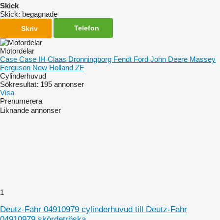
Skick
Skick:
begagnade
Telefon
Skriv
Motordelar
Case
Case IH
Claas
Dronningborg
Fendt
Ford
John Deere
Massey
Ferguson
New Holland
ZF
Cylinderhuvud
Sökresultat:
195 annonser
Visa
Prenumerera
Liknande annonser
1
Deutz-Fahr 04910979 cylinderhuvud till Deutz-Fahr
04910979 skördetröska