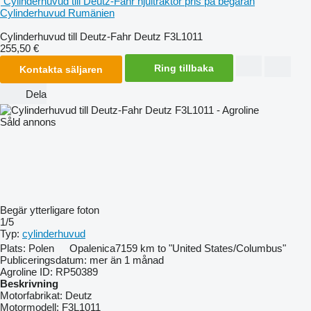
Cylinderhuvud till Deutz-Fahr hjultraktor
pris på begäran
Cylinderhuvud
Rumänien
Cylinderhuvud till Deutz-Fahr Deutz F3L1011
255,50 €
Ring tillbaka
Kontakta säljaren
Dela
Såld annons
Begär ytterligare foton
1/5
Typ:
cylinderhuvud
Plats:
Polen
Opalenica
7159 km to "United States/Columbus"
Publiceringsdatum:
mer än 1 månad
Agroline ID:
RP50389
Beskrivning
Motorfabrikat:
Deutz
Motormodell:
F3L1011