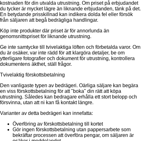
kostnaden för din utvalda utrustning. Om priset på erbjudandet
du tycker är mycket lägre än liknande erbjudanden, tänk på det.
En betydande prisskillnad kan indikera dolda fel eller försök
från säljaren att begå bedrägliga handlingar.
Köp inte produkter där priset är för annorlunda än
genomsnittspriset för liknande utrustning.
Ge inte samtycke till tvivelaktiga löften och förbetalda varor. Om
du är osäker, var inte rädd för att klargöra detaljer, be om
ytterligare fotografier och dokument för utrustning, kontrollera
dokumentens äkthet, ställ frågor.
Tvivelaktig förskottsbetalning
Den vanligaste typen av bedrägeri. Oärliga säljare kan begära
en viss förskottsbetalning för att "boka" din rätt att köpa
utrustning. Således kan bedragare erhålla ett stort belopp och
försvinna, utan att ni kan få kontakt längre.
Varianter av detta bedrägeri kan innefatta:
Överföring av förskottsbetalning till kortet
Gör ingen förskottsbetalning utan pappersarbete som
bekräftar processen att överföra pengar, om säljaren är
osäker i meddelandet.