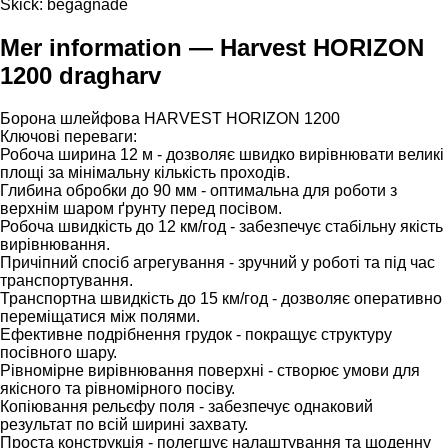
Skick:
begagnade
Mer information — Harvest HORIZON
1200 dragharv
Борона шлейфова HARVEST HORIZON 1200
Ключові переваги:
Робоча ширина 12 м - дозволяє швидко вирівнювати великі
площі за мінімальну кількість проходів.
Глибина обробки до 90 мм - оптимальна для роботи з
верхнім шаром ґрунту перед посівом.
Робоча швидкість до 12 км/год - забезпечує стабільну якість
вирівнювання.
Причіпний спосіб агрегування - зручний у роботі та під час
транспортування.
Транспортна швидкість до 15 км/год - дозволяє оперативно
переміщатися між полями.
Ефективне подрібнення грудок - покращує структуру
посівного шару.
Рівномірне вирівнювання поверхні - створює умови для
якісного та рівномірного посіву.
Копіювання рельєфу поля - забезпечує однаковий
результат по всій ширині захвату.
Проста конструкція - полегшує налаштування та щоденну