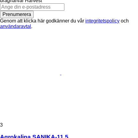
dragharvar
Harvest
Prenumerera
Genom att klicka här godkänner du vår
integritetspolicy
och
användaravtal
.
3
Agrokalina SANIKA-11,5