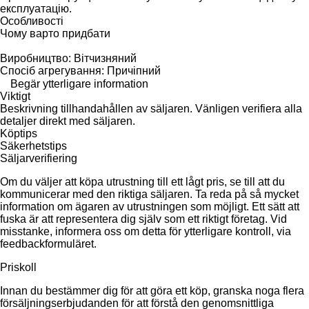
експлуатацію.
Особливості
Чому варто придбати
Виробництво: Вітчизняний
Спосіб агрегування: Причіпний
Begär ytterligare information
Viktigt
Beskrivning tillhandahållen av säljaren. Vänligen verifiera alla
detaljer direkt med säljaren.
Köptips
Säkerhetstips
Säljarverifiering
Om du väljer att köpa utrustning till ett lågt pris, se till att du
kommunicerar med den riktiga säljaren. Ta reda på så mycket
information om ägaren av utrustningen som möjligt. Ett sätt att
fuska är att representera dig själv som ett riktigt företag. Vid
misstanke, informera oss om detta för ytterligare kontroll, via
feedbackformuläret.
Priskoll
Innan du bestämmer dig för att göra ett köp, granska noga flera
försäljningserbjudanden för att förstå den genomsnittliga