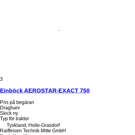
3
Einböck AEROSTAR-EXACT 750
Pris på begäran
Dragharv
Skick
ny
Typ
för traktor
Tyskland, Holle-Grasdorf
Raiffeisen Technik Mitte GmbH