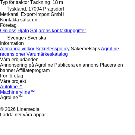
Typ
för traktor
Täckning
18 m
Tyskland, 17094 Pragsdorf
Merkantil Export-Import GmbH
Kontakta säljaren
Företag
Om oss
Hjälp
Säljarens kontaktuppgifter
Sverige / Svenska
Information
Allmänna villkor
Sekretesspolicy
Säkerhetstips
Agroline
recensioner
Varumärkeskatalog
Våra erbjudanden
Annonsering på Agroline
Publicera en annons
Placera en
banner
Affiliateprogram
För företag
Våra projekt
Autoline™
Machineryline™
Agroline™
© 2026 Linemedia
Ladda ner våra appar