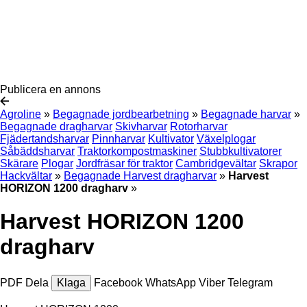
Publicera en annons
Agroline
»
Begagnade jordbearbetning
»
Begagnade harvar
»
Begagnade dragharvar
Skivharvar
Rotorharvar
Fjädertandsharvar
Pinnharvar
Kultivator
Växelplogar
Såbäddsharvar
Traktorkompostmaskiner
Stubbkultivatorer
Skärare
Plogar
Jordfräsar för traktor
Cambridgevältar
Skrapor
Hackvältar
»
Begagnade Harvest dragharvar
»
Harvest
HORIZON 1200 dragharv
»
Harvest HORIZON 1200
dragharv
PDF
Dela
Klaga
Facebook
WhatsApp
Viber
Telegram