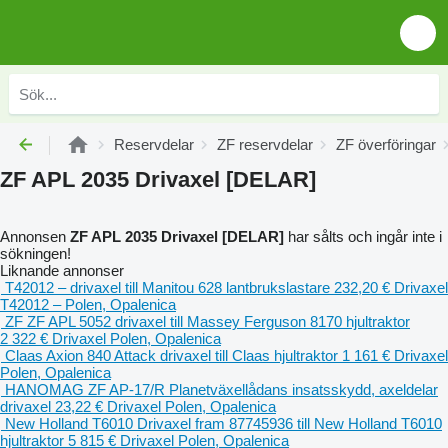
Reservdelar
ZF reservdelar
ZF överföringar
ZF APL 2035 Drivaxel [DELAR]
Annonsen
ZF APL 2035 Drivaxel [DELAR]
har sålts och ingår inte i
sökningen!
Liknande annonser
T42012 – drivaxel till Manitou 628 lantbrukslastare
232,20 €
Drivaxel
T42012 –
Polen, Opalenica
ZF ZF APL 5052 drivaxel till Massey Ferguson 8170 hjultraktor
2 322 €
Drivaxel
Polen, Opalenica
Claas Axion 840 Attack drivaxel till Claas hjultraktor
1 161 €
Drivaxel
Polen, Opalenica
HANOMAG ZF AP-17/R Planetväxellådans insatsskydd, axeldelar
drivaxel
23,22 €
Drivaxel
Polen, Opalenica
New Holland T6010 Drivaxel fram 87745936 till New Holland T6010
hjultraktor
5 815 €
Drivaxel
Polen, Opalenica