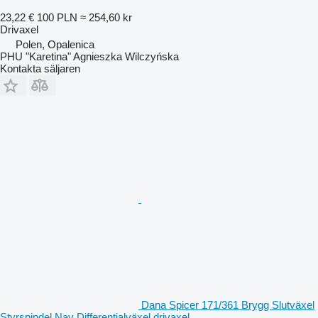
23,22 €
100 PLN
≈ 254,60 kr
Drivaxel
Polen, Opalenica
PHU "Karetina" Agnieszka Wilczyńska
Kontakta säljaren
Dana Spicer 171/361 Brygg Slutväxel
Styrspindel Nav Differentialväxel drivaxel