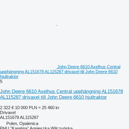
John Deere 6610 Axelhus Central
upphängning AL151678 AL115287 drivaxel till John Deere 6610
hjultraktor
5
John Deere 6610 Axelhus Central upphängning AL151678
AL115287 drivaxel till John Deere 6610 hjultraktor
2 322 €
10 000 PLN
≈ 25 460 kr
Drivaxel
AL151678 AL115287
Polen, Opalenica
PHU "Karetina" Agnieszka Wilczyńska