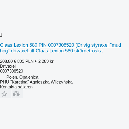
1
Claas Lexion 580 PIN 0007308520 (Drivig styraxel "mud
hog" drivaxel till Claas Lexion 580 skördetröska
208,80 €
899 PLN
≈ 2 289 kr
Drivaxel
0007308520
Polen, Opalenica
PHU "Karetina" Agnieszka Wilczyńska
Kontakta säljaren