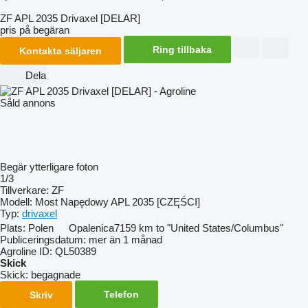
ZF APL 2035 Drivaxel [DELAR]
pris på begäran
Ring tillbaka
Kontakta säljaren
Dela
Såld annons
Begär ytterligare foton
1/3
Tillverkare:
ZF
Modell:
Most Napędowy APL 2035 [CZĘŚCI]
Typ:
drivaxel
Plats:
Polen
Opalenica
7159 km to "United States/Columbus"
Publiceringsdatum:
mer än 1 månad
Agroline ID:
QL50389
Skick
Skick:
begagnade
Telefon
Skriv