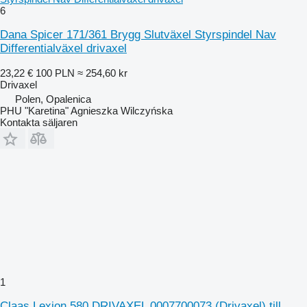
6
Dana Spicer 171/361 Brygg Slutväxel Styrspindel Nav
Differentialväxel drivaxel
23,22 €
100 PLN
≈ 254,60 kr
Drivaxel
Polen, Opalenica
PHU "Karetina" Agnieszka Wilczyńska
Kontakta säljaren
1
Claas Lexion 580 DRIVAXEL 0007700073 (Drivaxel) till