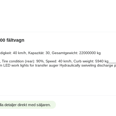
0 fältvagn
​​​​​​​‌‌​​‌​‌(v): 710/50R26, Bereifung (h): 710/50R26, Geschwindigkeit: 40 km/h, Kapazität: 30, Gesamtgewicht: 22000000 kg
 710/, Tire condition (rear): 90%, Speed: 40 km/h, Curb weight: 5940 kg_
mm LED work lights for transfer auger Hydraulically swiveling discharge 
la detaljer direkt med säljaren.