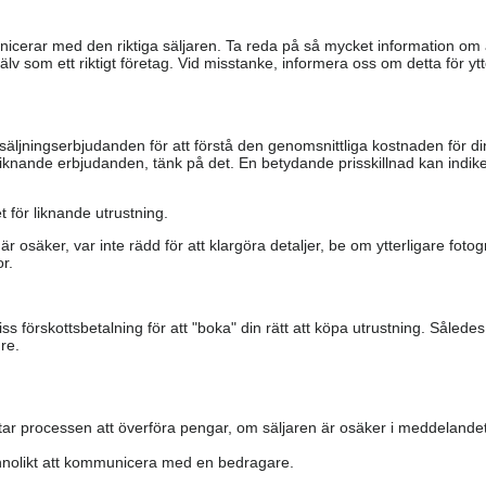
ommunicerar med den riktiga säljaren. Ta reda på så mycket information o
älv som ett riktigt företag. Vid misstanke, informera oss om detta för ytte
säljningserbjudanden för att förstå den genomsnittliga kostnaden för di
iknande erbjudanden, tänk på det. En betydande prisskillnad kan indiker
 för liknande utrustning.
är osäker, var inte rädd för att klargöra detaljer, be om ytterligare fotog
r.
s förskottsbetalning för att "boka" din rätt att köpa utrustning. Såled
re.
ar processen att överföra pengar, om säljaren är osäker i meddelandet
nolikt att kommunicera med en bedragare.