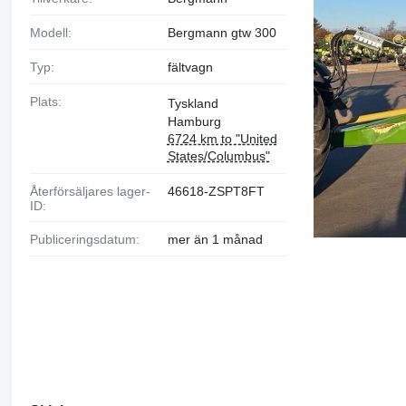
Modell:
Bergmann gtw 300
Typ:
fältvagn
Plats:
Tyskland
Hamburg
6724 km to "United
States/Columbus"
Återförsäljares lager-
46618-ZSPT8FT
ID:
Publiceringsdatum:
mer än 1 månad