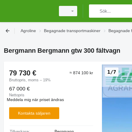
Agroline
Begagnade transportmaskiner
Begagnade f
Bergmann Bergmann gtw 300 fältvagn
79 730 €
1/7
≈ 874 100 kr
Bruttopris, moms – 19%
67 000 €
Nettopris
Meddela mig när priset ändras
Kontakta säljaren
Tillverkare:
Bergmann