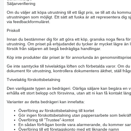
Säljarverifiering
Om du väljer att köpa utrustning till ett lågt pris, se till att du k
utrustningen som möjligt. Ett sätt att fuska är att representera dig sj
via feedbackformuläret.
Priskoll
Innan du bestämmer dig för att göra ett köp, granska noga flera för
utrustning. Om priset på erbjudandet du tycker är mycket lägre än l
försök från säljaren att begå bedrägliga handlingar.
Köp inte produkter där priset är för annorlunda än genomsnittspriset
Ge inte samtycke till tvivelaktiga löften och förbetalda varor. Om du 
dokument för utrustning, kontrollera dokumentens äkthet, ställ frågo
Tvivelaktig förskottsbetalning
Den vanligaste typen av bedrägeri. Oärliga säljare kan begära en vis
erhålla ett stort belopp och försvinna, utan att ni kan få kontakt läng
Varianter av detta bedrägeri kan innefatta:
Överföring av förskottsbetalning till kortet
Gör ingen förskottsbetalning utan pappersarbete som bekräft
Överföring till "Trustee"-kontot
En sådan förfrågan borde vara alarmerande, du kommer san
Överföring till ett företagskonto med ett liknande namn