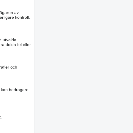
m ägaren av
rligare kontroll,
n utvalda
a dolda fel eller
rafier och
es kan bedragare
.