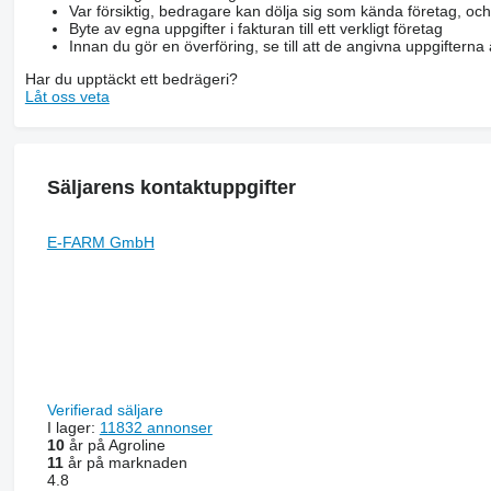
Var försiktig, bedragare kan dölja sig som kända företag, oc
Byte av egna uppgifter i fakturan till ett verkligt företag
Innan du gör en överföring, se till att de angivna uppgiftern
Har du upptäckt ett bedrägeri?
Låt oss veta
Säljarens kontaktuppgifter
E-FARM GmbH
Verifierad säljare
I lager:
11832 annonser
10
år på Agroline
11
år på marknaden
4.8