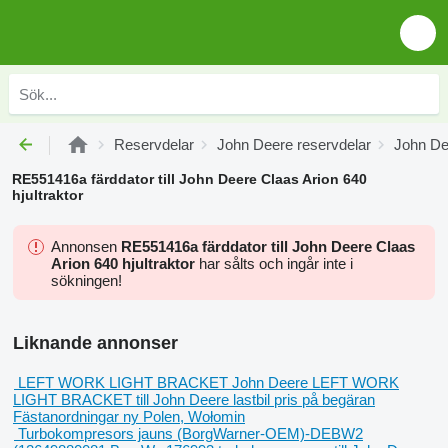
Reservdelar
John Deere reservdelar
John Dee
RE551416a färddator till John Deere Claas Arion 640
hjultraktor
Annonsen
RE551416a färddator till John Deere Claas
Arion 640 hjultraktor
har sålts och ingår inte i
sökningen!
Liknande annonser
LEFT WORK LIGHT BRACKET John Deere LEFT WORK
LIGHT BRACKET till John Deere lastbil
pris på begäran
Fästanordningar
ny
Polen, Wołomin
Turbokompresors jauns (BorgWarner-OEM)-DEBW2