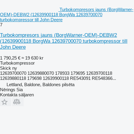
Turbokompresors jauns (BorgWarner-
OEM)-DEBW2 (12639900118 BorgWa 12639700070
turbokompressor till John Deere
7
Turbokompresors jauns (BorgWarner-OEM)-DEBW2
(12639900118 BorgWa 12639700070 turbokompressor till
John Deere
1 790,25 €
≈ 19 630 kr
Turbokompressor
Skick
ny
12639700070 12639880070 178933 179695 12639700118
12639880118 179698 12639900118 RE543091 RE548366...
Lettland, Baldone, Baldones pilsēta
Nērings Sia
Kontakta säljaren