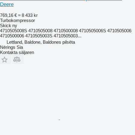
Deere
769,16 €
≈ 8 433 kr
Turbokompressor
Skick
ny
4710505008S 4710505008 4710500008 4710505006S 4710505006
4710500006 4710505003S 4710505003...
Lettland, Baldone, Baldones pilsēta
Nērings Sia
Kontakta säljaren