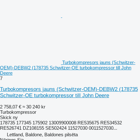
Turbokompresors jauns (Schwitzer-
OEM)-DEBW2 (178735 Schwitzer-OE turbokompressor till John
Deere
7
Turbokompresors jauns (Schwitzer-OEM)-DEBW2 (178735
Schwitzer-OE turbokompressor till John Deere
2 758,07 €
≈ 30 240 kr
Turbokompressor
Skick
ny
178735 177345 175902 13009900008 RE535675 RE534532
RE526741 DZ108155 SE502424 11527030 0011527030...
Lettland, Baldone, Baldones pilsēta
Nērings Sia