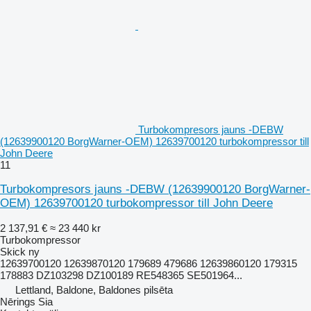
Turbokompresors jauns -DEBW
(12639900120 BorgWarner-OEM) 12639700120 turbokompressor till
John Deere
11
Turbokompresors jauns -DEBW (12639900120 BorgWarner-
OEM) 12639700120 turbokompressor till John Deere
2 137,91 €
≈ 23 440 kr
Turbokompressor
Skick
ny
12639700120 12639870120 179689 479686 12639860120 179315
178883 DZ103298 DZ100189 RE548365 SE501964...
Lettland, Baldone, Baldones pilsēta
Nērings Sia