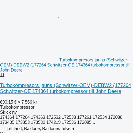
Turbokompresors jauns (Schwitzer-
OEM)-DEBW2 (177264 Schwitzer-OE 174364 turbokompressor till
John Deere
11
Turbokompresors jauns (Schwitzer-OEM)-DEBW2 (177264
Schwitzer-OE 174364 turbokompressor till John Deere
690,15 €
≈ 7 566 kr
Turbokompressor
Skick
ny
174364 177264 174363 172532 172533 177261 172534 172088
173435 173353 173530 174219 172536 172085...
Lettland, Baldone, Baldones pilsēta