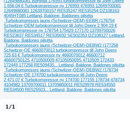
(12649880081 BorgWa 176993 turbokompressor till John Deere
1 656,04 €
Turbokompressor
ny
176993 476993 12649700081
12649880081 12639700157 RE535247 RE535254 DZ108163
4045HT085
Lettland, Baldone, Baldones pilsēta
Turbokompresors jauns (Schwitzer-OEM)-EEBR (178754
Schwitzer-OEM turbokompressor till John Deere
2 904,19 €
Turbokompressor
ny
178754 175429 177170 13709700026
RE523637 RE534517 RE535692 SE502353 DZ108127
Lettland,
Baldone, Baldones pilsēta
Turbokompresors jauns (Schwitzer-OEM)-DEBW2 (177258
Schwitzer-OE 4660070012 turbokompressor till John Deere
725,63 €
Turbokompressor
ny
4660070012 46600712
4660075012S 4710500009 4710505009S 4710509 172433
172449 177258 RE509435...
Lettland, Baldone, Baldones pilsēta
Turbokompresors jauns (Schwitzer-OEM)-DEBW2 (178734
Schwitzer-OE 174700 turbokompressor till John Deere
2 471,07 €
Turbokompressor
ny
174700 177155 178734 478734
4104982 13709700011 13709800011 RE529978 RE534550
RE534500 RE525503...
Lettland, Baldone, Baldones pilsēta
1/1