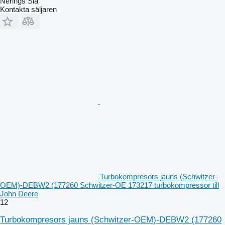
Nērings Sia
Kontakta säljaren
Turbokompresors jauns (Schwitzer-
OEM)-DEBW2 (177260 Schwitzer-OE 173217 turbokompressor till
John Deere
12
Turbokompresors jauns (Schwitzer-OEM)-DEBW2 (177260