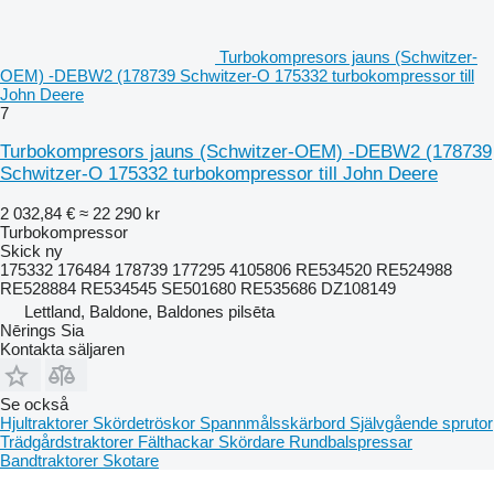
Turbokompresors jauns (Schwitzer-
OEM) -DEBW2 (178739 Schwitzer-O 175332 turbokompressor till
John Deere
7
Turbokompresors jauns (Schwitzer-OEM) -DEBW2 (178739
Schwitzer-O 175332 turbokompressor till John Deere
2 032,84 €
≈ 22 290 kr
Turbokompressor
Skick
ny
175332 176484 178739 177295 4105806 RE534520 RE524988
RE528884 RE534545 SE501680 RE535686 DZ108149
Lettland, Baldone, Baldones pilsēta
Nērings Sia
Kontakta säljaren
Se också
Hjultraktorer
Skördetröskor
Spannmålsskärbord
Självgående sprutor
Trädgårdstraktorer
Fälthackar
Skördare
Rundbalspressar
Bandtraktorer
Skotare