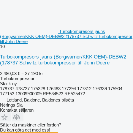
Turbokompresors jauns
(Borgwarner/KKK OEM)-DEBW2 (178737 Schwitz turbokompressor
till John Deere
10
Turbokompresors jauns (Borgwarner/KKK OEM)-DEBW2
(178737 Schwitz turbokompressor till John Deere
2 480,03 €
≈ 27 190 kr
Turbokompressor
Skick
ny
178737 478737 175328 176483 177294 177312 176339 175904
177153 13009900009 RE534523 RE525472...
Lettland, Baldone, Baldones pilsēta
Nērings Sia
Kontakta säljaren
Säljer du maskiner eller fordon?
Du kan göra det med oss!