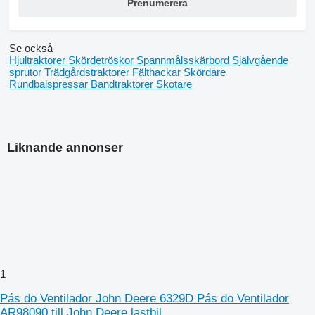
Prenumerera
Se också
Hjultraktorer
Skördetröskor
Spannmålsskärbord
Självgående
sprutor
Trädgårdstraktorer
Fälthackar
Skördare
Rundbalspressar
Bandtraktorer
Skotare
Liknande annonser
1
Pás do Ventilador John Deere 6329D Pás do Ventilador
AR98090 till John Deere lastbil