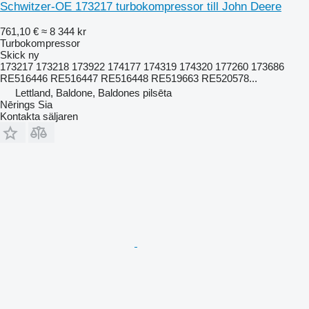
Schwitzer-OE 173217 turbokompressor till John Deere
761,10 €
≈ 8 344 kr
Turbokompressor
Skick
ny
173217 173218 173922 174177 174319 174320 177260 173686
RE516446 RE516447 RE516448 RE519663 RE520578...
Lettland, Baldone, Baldones pilsēta
Nērings Sia
Kontakta säljaren