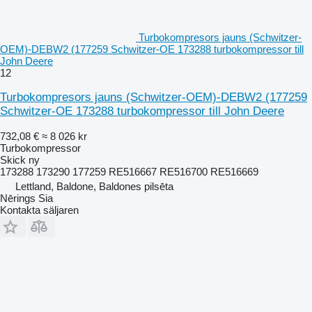
Turbokompresors jauns (Schwitzer-
OEM)-DEBW2 (177259 Schwitzer-OE 173288 turbokompressor till
John Deere
12
Turbokompresors jauns (Schwitzer-OEM)-DEBW2 (177259
Schwitzer-OE 173288 turbokompressor till John Deere
732,08 €
≈ 8 026 kr
Turbokompressor
Skick
ny
173288 173290 177259 RE516667 RE516700 RE516669
Lettland, Baldone, Baldones pilsēta
Nērings Sia
Kontakta säljaren