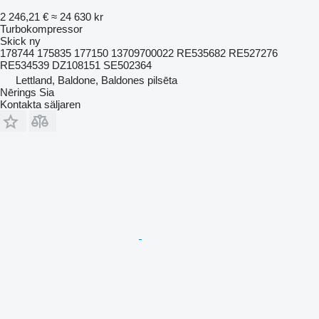
2 246,21 €
≈ 24 630 kr
Turbokompressor
Skick
ny
178744 175835 177150 13709700022 RE535682 RE527276
RE534539 DZ108151 SE502364
Lettland, Baldone, Baldones pilsēta
Nērings Sia
Kontakta säljaren