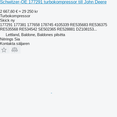
Schwitzer-OE 177291 turbokompressor till John Deere
2 667,60 €
≈ 29 250 kr
Turbokompressor
Skick
ny
177291 177381 177658 178745 4105339 RE535683 RE536375
RE535568 RE534542 SE502365 RE528881 DZ108153...
Lettland, Baldone, Baldones pilsēta
Nērings Sia
Kontakta säljaren