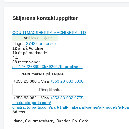
Säljarens kontaktuppgifter
COURTMACSHERRY MACHINERY LTD
Verifierad säljare
I lager:
27422 annonser
12
år på Agroline
10
år på marknaden
4.1
58 recensioner
site1762266902355920479.agroline.ie
Prenumerera på säljare
+353 23 880...
Visa
+353 23 880 5006
Ring tillbaka
+353 83 082...
Visa
+353 83 082 9755
cmstractorparts.com/
cmstractorparts.com/part/1/all-makes/all-series/all-models/all-p
Adress
Irland, Courtmacsherry, Bandon Co. Cork