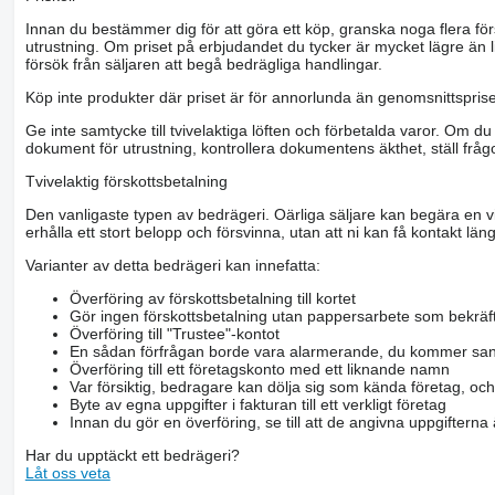
Innan du bestämmer dig för att göra ett köp, granska noga flera för
utrustning. Om priset på erbjudandet du tycker är mycket lägre än l
försök från säljaren att begå bedrägliga handlingar.
Köp inte produkter där priset är för annorlunda än genomsnittspriset
Ge inte samtycke till tvivelaktiga löften och förbetalda varor. Om du 
dokument för utrustning, kontrollera dokumentens äkthet, ställ frågo
Tvivelaktig förskottsbetalning
Den vanligaste typen av bedrägeri. Oärliga säljare kan begära en vis
erhålla ett stort belopp och försvinna, utan att ni kan få kontakt läng
Varianter av detta bedrägeri kan innefatta:
Överföring av förskottsbetalning till kortet
Gör ingen förskottsbetalning utan pappersarbete som bekräft
Överföring till "Trustee"-kontot
En sådan förfrågan borde vara alarmerande, du kommer san
Överföring till ett företagskonto med ett liknande namn
Var försiktig, bedragare kan dölja sig som kända företag, oc
Byte av egna uppgifter i fakturan till ett verkligt företag
Innan du gör en överföring, se till att de angivna uppgiftern
Har du upptäckt ett bedrägeri?
Låt oss veta