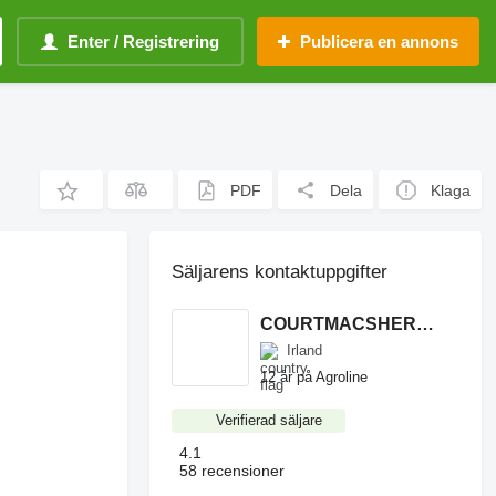
Enter / Registrering
Publicera en annons
PDF
Dela
Klaga
Säljarens kontaktuppgifter
COURTMACSHERRY MACHINERY LTD
Irland
12 år på Agroline
Verifierad säljare
4.1
58 recensioner