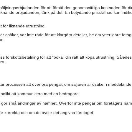
säljningserbjudanden för att förstå den genomsnittliga kostnaden för di
iknande erbjudanden, tänk på det. En betydande prisskillnad kan indiker
 för liknande utrustning.
är osäker, var inte rädd för att klargöra detaljer, be om ytterligare fotog
r.
s förskottsbetalning för att "boka" din rätt att köpa utrustning. Såled
re.
ar processen att överföra pengar, om säljaren är osäker i meddelandet
nolikt att kommunicera med en bedragare.
h gör små ändringar av namnet. Överför inte pengar om företagets namn 
a är korrekta och om de avser det angivna företaget.