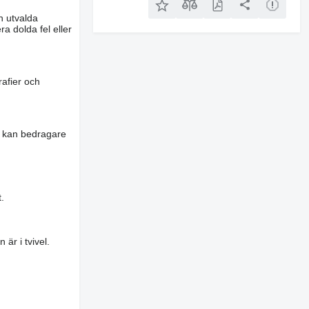
n utvalda
a dolda fel eller
rafier och
es kan bedragare
.
är i tvivel.