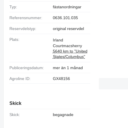
Typ:
fästanordningar
Referensnummer:
0636.101.035
Reservdelstyp:
original reservdel
Plats:
Irland
Courtmacsherry
5640 km to "United
States/Columbus"
Publiceringsdatum:
mer än 1 månad
Agroline ID:
GX48156
Skick
Skick:
begagnade