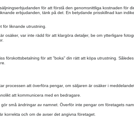
säljningserbjudanden för att förstå den genomsnittliga kostnaden för di
iknande erbjudanden, tänk på det. En betydande prisskillnad kan indiker
 för liknande utrustning.
är osäker, var inte rädd för att klargöra detaljer, be om ytterligare fotog
r.
s förskottsbetalning för att "boka" din rätt att köpa utrustning. Såled
re.
ar processen att överföra pengar, om säljaren är osäker i meddelandet
nolikt att kommunicera med en bedragare.
h gör små ändringar av namnet. Överför inte pengar om företagets namn 
a är korrekta och om de avser det angivna företaget.