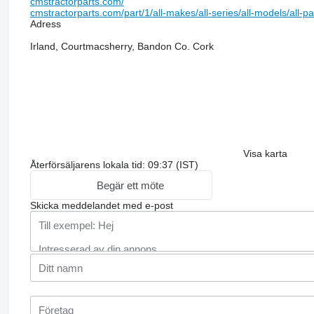
cmstractorparts.com/
cmstractorparts.com/part/1/all-makes/all-series/all-models/all-p
Adress
Irland, Courtmacsherry, Bandon Co. Cork
Visa karta
Återförsäljarens lokala tid: 09:37 (IST)
Begär ett möte
Skicka meddelandet med e-post