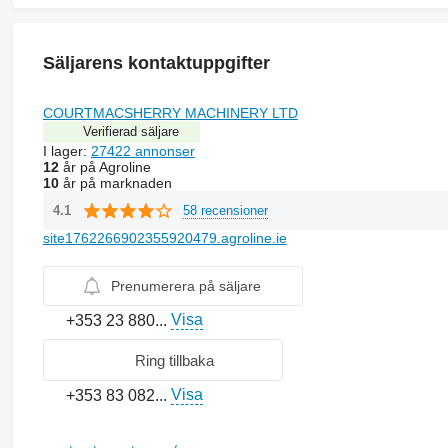
Säljarens kontaktuppgifter
COURTMACSHERRY MACHINERY LTD
Verifierad säljare
I lager:
27422 annonser
12
år på Agroline
10
år på marknaden
58 recensioner
4.1
site1762266902355920479.agroline.ie
Prenumerera på säljare
Visa
+353 23 880...
Ring tillbaka
Visa
+353 83 082...