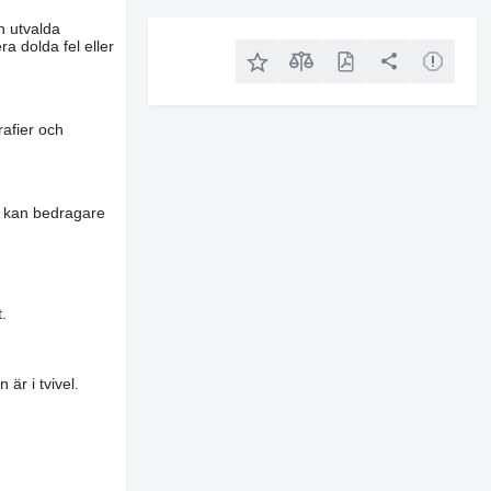
n utvalda
a dolda fel eller
rafier och
es kan bedragare
.
är i tvivel.