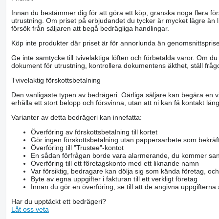
Innan du bestämmer dig för att göra ett köp, granska noga flera för
utrustning. Om priset på erbjudandet du tycker är mycket lägre än l
försök från säljaren att begå bedrägliga handlingar.
Köp inte produkter där priset är för annorlunda än genomsnittspriset
Ge inte samtycke till tvivelaktiga löften och förbetalda varor. Om du 
dokument för utrustning, kontrollera dokumentens äkthet, ställ frågo
Tvivelaktig förskottsbetalning
Den vanligaste typen av bedrägeri. Oärliga säljare kan begära en vis
erhålla ett stort belopp och försvinna, utan att ni kan få kontakt läng
Varianter av detta bedrägeri kan innefatta:
Överföring av förskottsbetalning till kortet
Gör ingen förskottsbetalning utan pappersarbete som bekräft
Överföring till "Trustee"-kontot
En sådan förfrågan borde vara alarmerande, du kommer san
Överföring till ett företagskonto med ett liknande namn
Var försiktig, bedragare kan dölja sig som kända företag, oc
Byte av egna uppgifter i fakturan till ett verkligt företag
Innan du gör en överföring, se till att de angivna uppgiftern
Har du upptäckt ett bedrägeri?
Låt oss veta