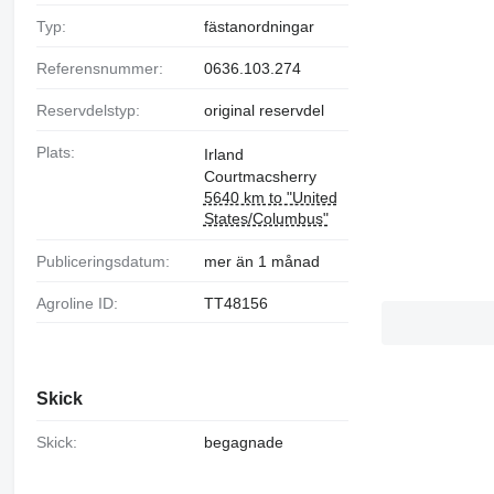
Typ:
fästanordningar
Referensnummer:
0636.103.274
Reservdelstyp:
original reservdel
Plats:
Irland
Courtmacsherry
5640 km to "United
States/Columbus"
Publiceringsdatum:
mer än 1 månad
Agroline ID:
TT48156
Skick
Skick:
begagnade