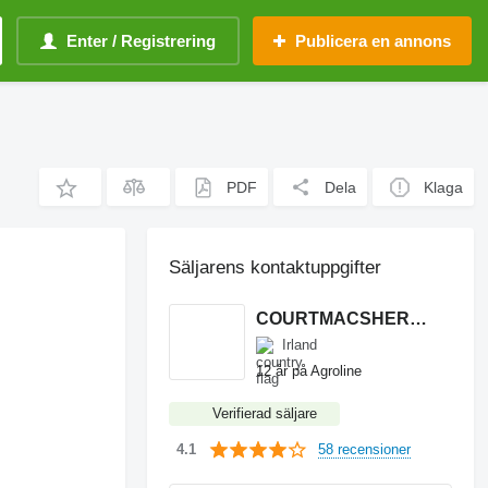
Enter / Registrering
Publicera en annons
PDF
Dela
Klaga
Säljarens kontaktuppgifter
COURTMACSHERRY MACHINERY LTD
Irland
12 år på Agroline
Verifierad säljare
58 recensioner
4.1