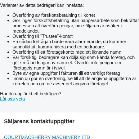
Varianter av detta bedrägeri kan innefatta:
Överföring av förskottsbetalning till kortet
Gör ingen förskottsbetalning utan pappersarbete som bekräftar
processen att överföra pengar, om säljaren är osäker i
meddelandet.
Överföring till "Trustee"-kontot
En sådan förfrågan borde vara alarmerande, du kommer
sannolikt att kommunicera med en bedragare.
Överföring till ett företagskonto med ett liknande namn
Var försiktig, bedragare kan dölja sig som kända företag, och
gör små ändringar av namnet. Överför inte pengar om
företagets namn är i tvivel.
Byte av egna uppgifter i fakturan till ett verkligt företag
Innan du gör en överföring, se till att de angivna uppgifterna är
korrekta och om de avser det angivna företaget.
Har du upptäckt ett bedrägeri?
Låt oss veta
Säljarens kontaktuppgifter
COURTMACSHERRY MACHINERY LTD