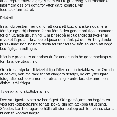
är att representera dig själv som ett riktigt företag. Vid misstanke,
informera oss om detta för ytterligare kontroll, via
feedbackformuläret.
Priskoll
Innan du bestämmer dig för att göra ett köp, granska noga flera
försäljningserbjudanden för att förstå den genomsnittliga kostnaden
för din utvalda utrustning. Om priset på erbjudandet du tycker är
mycket lägre än liknande erbjudanden, tänk på det. En betydande
prisskillnad kan indikera dolda fel eller försök från säljaren att begå
bedrägliga handlingar.
Köp inte produkter där priset är för annorlunda än genomsnittspriset
för liknande utrustning.
Ge inte samtycke till tvivelaktiga löften och förbetalda varor. Om du
är osäker, var inte rädd för att klargöra detaljer, be om ytterligare
fotografier och dokument för utrustning, kontrollera dokumentens
äkthet, ställ frågor.
Tvivelaktig förskottsbetalning
Den vanligaste typen av bedrägeri. Oärliga säljare kan begära en
viss förskottsbetalning för att "boka" din rätt att köpa utrustning.
Således kan bedragare erhålla ett stort belopp och försvinna, utan att
ni kan få kontakt längre.