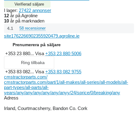
Verifierad säljare
I lager:
27422 annonser
12
år på Agroline
10
år på marknaden
4.1
58 recensioner
site1762266902355920479.agroline.ie
Prenumerera på säljare
+353 23 880...
Visa
+353 23 880 5006
Ring tillbaka
+353 83 082...
Visa
+353 83 082 9755
cmstractorparts.com/
cmstractorparts.com/part/1/all-makes/all-series/all-models/all-
part-types/all-parts/all-
years/any/any/any/any/any/anyy/24/sprice/0/breaking/any
Adress
Irland, Courtmacsherry, Bandon Co. Cork