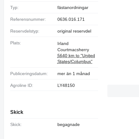
Typ:
fästanordningar
Referensnummer:
0636.016.171
Reservdelstyp:
original reservdel
Plats:
Irland
Courtmacsherry
5640 km to "United
States/Columbus"
Publiceringsdatum:
mer än 1 månad
Agroline ID:
LY48150
Skick
Skick:
begagnade