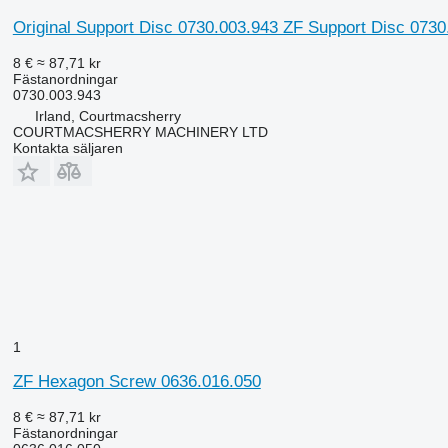
Original Support Disc 0730.003.943 ZF Support Disc 0730.00
8 €
≈ 87,71 kr
Fästanordningar
0730.003.943
Irland, Courtmacsherry
COURTMACSHERRY MACHINERY LTD
Kontakta säljaren
1
ZF Hexagon Screw 0636.016.050
8 €
≈ 87,71 kr
Fästanordningar