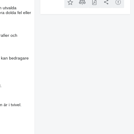
n utvalda
a dolda fel eller
rafier och
es kan bedragare
.
är i tvivel.