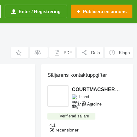
Enter / Registrering
Publicera en annons
PDF
Dela
Klaga
Säljarens kontaktuppgifter
COURTMACSHERRY MACHINERY LTD
Irland
12 år på Agroline
Verifierad säljare
4.1
58 recensioner