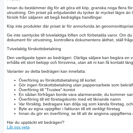
Innan du bestämmer dig för att göra ett köp, granska noga flera för
utrustning. Om priset på erbjudandet du tycker är mycket lägre än l
försök från säljaren att begå bedrägliga handlingar.
Köp inte produkter där priset är för annorlunda än genomsnittspriset
Ge inte samtycke till tvivelaktiga löften och förbetalda varor. Om du 
dokument för utrustning, kontrollera dokumentens äkthet, ställ frågo
Tvivelaktig förskottsbetalning
Den vanligaste typen av bedrägeri. Oärliga säljare kan begära en vis
erhålla ett stort belopp och försvinna, utan att ni kan få kontakt läng
Varianter av detta bedrägeri kan innefatta:
Överföring av förskottsbetalning till kortet
Gör ingen förskottsbetalning utan pappersarbete som bekräft
Överföring till "Trustee"-kontot
En sådan förfrågan borde vara alarmerande, du kommer san
Överföring till ett företagskonto med ett liknande namn
Var försiktig, bedragare kan dölja sig som kända företag, oc
Byte av egna uppgifter i fakturan till ett verkligt företag
Innan du gör en överföring, se till att de angivna uppgiftern
Har du upptäckt ett bedrägeri?
Låt oss veta