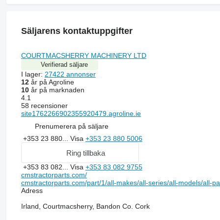
Säljarens kontaktuppgifter
COURTMACSHERRY MACHINERY LTD
Verifierad säljare
I lager:
27422 annonser
12
år på Agroline
10
år på marknaden
4.1
58 recensioner
site1762266902355920479.agroline.ie
Prenumerera på säljare
+353 23 880...
Visa
+353 23 880 5006
Ring tillbaka
+353 83 082...
Visa
+353 83 082 9755
cmstractorparts.com/
cmstractorparts.com/part/1/all-makes/all-series/all-models/all-p
Adress
Irland, Courtmacsherry, Bandon Co. Cork