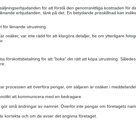
säljningserbjudanden för att förstå den genomsnittliga kostnaden för di
iknande erbjudanden, tänk på det. En betydande prisskillnad kan indiker
 för liknande utrustning.
är osäker, var inte rädd för att klargöra detaljer, be om ytterligare fotog
r.
s förskottsbetalning för att "boka" din rätt att köpa utrustning. Såled
re.
ar processen att överföra pengar, om säljaren är osäker i meddelandet
nolikt att kommunicera med en bedragare.
h gör små ändringar av namnet. Överför inte pengar om företagets namn 
a är korrekta och om de avser det angivna företaget.