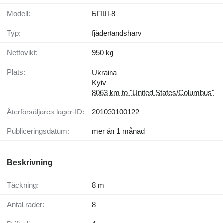
Modell:
БПШ-8
Typ:
fjädertandsharv
Nettovikt:
950 kg
Plats:
Ukraina
Kyiv
8063 km to "United States/Columbus"
Återförsäljares lager-ID:
201030100122
Publiceringsdatum:
mer än 1 månad
Beskrivning
Täckning:
8 m
Antal rader:
8