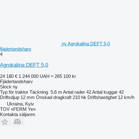
ny Agrokalina DEFT 5,0
fjädertandsharv
4
Agrokalina DEFT 5,0
24 180 €
1 244 000 UAH
≈ 265 100 kr
Fjädertandsharv
Skick
ny
Typ
för traktor
Täckning
5,6 m
Antal rader
42
Antal kuggar
42
Driftsdjup
12 mm
Önskad dragkraft
210 hk
Driftshastighet
12 km/h
Ukraina, Kyiv
TOV «FERM Ye»
Kontakta säljaren