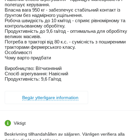
полегшує керування.
Власна вага 950 кг - забезпечує стабільний контакт із
ґрунтом без надмірного ущільнення.
Робоча швидкість до 10 км/год - сприяє рівномірному та
контрольованому обробітку.
Продуктивність до 9,6 га/год - оптимальна для обробітку
великих масивів.
Потреба в тракторі від 80 к.с. - сумісність з поширеними
тракторами фермерського класу.
Особливості
Чому варто придбати
Виробництво: Вітчизняний
Спосіб агрегування: Навісний
Продуктивність: 9,6 Га/год
Begär ytterligare information
Viktigt
Beskrivning tillhandahållen av säljaren. Vänligen verifiera alla