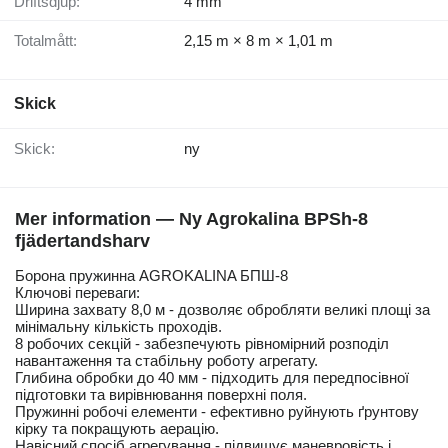
Driftsdjup:
4 mm
Totalmått:
2,15 m × 8 m × 1,01 m
Skick
Skick:
ny
Mer information — Ny Agrokalina BPSh-8
fjädertandsharv
Борона пружинна AGROKALINA БПШ-8
Ключові переваги:
Ширина захвату 8,0 м - дозволяє обробляти великі площі за
мінімальну кількість проходів.
8 робочих секцій - забезпечують рівномірний розподіл
навантаження та стабільну роботу агрегату.
Глибина обробки до 40 мм - підходить для передпосівної
підготовки та вирівнювання поверхні поля.
Пружинні робочі елементи - ефективно руйнують ґрунтову
кірку та покращують аерацію.
Навісний спосіб агрегування - підвищує маневровість і