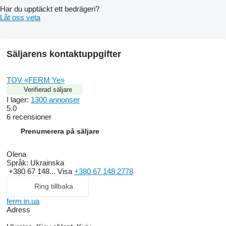
Har du upptäckt ett bedrägeri?
Låt oss veta
Säljarens kontaktuppgifter
TOV «FERM Ye»
Verifierad säljare
I lager:
1300 annonser
5.0
6 recensioner
Prenumerera på säljare
Olena
Språk:
Ukrainska
+380 67 148...
Visa
+380 67 148 2778
Ring tillbaka
ferm.in.ua
Adress