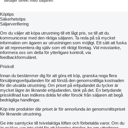
detaljer direkt med säljaren.
Köptips
Säkerhetstips
Säljarverifiering
Om du väljer att köpa utrustning till ett lågt pris, se till att du
kommunicerar med den riktiga säljaren. Ta reda på så mycket
information om ägaren av utrustningen som möjligt. Ett sätt att fuska
är att representera dig själv som ett riktigt företag. Vid misstanke,
informera oss om detta för ytterligare kontroll, via
feedbackformuläret.
Priskoll
Innan du bestämmer dig för att göra ett köp, granska noga flera
försäljningserbjudanden för att förstå den genomsnittliga kostnaden
för din utvalda utrustning. Om priset på erbjudandet du tycker är
mycket lägre än liknande erbjudanden, tänk på det. En betydande
prisskillnad kan indikera dolda fel eller försök från säljaren att begå
bedrägliga handlingar.
Köp inte produkter där priset är för annorlunda än genomsnittspriset
för liknande utrustning.
Ge inte samtycke till tvivelaktiga löften och förbetalda varor. Om du
är osäker, var inte rädd för att klargöra detaljer, be om ytterligare