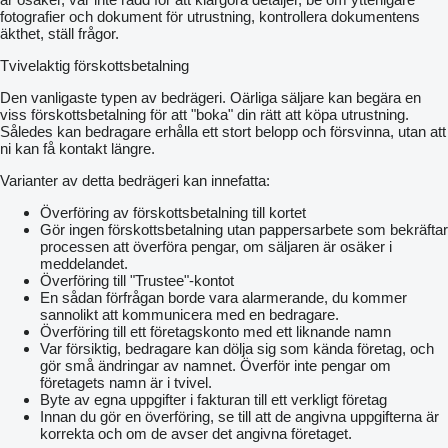
fotografier och dokument för utrustning, kontrollera dokumentens
äkthet, ställ frågor.
Tvivelaktig förskottsbetalning
Den vanligaste typen av bedrägeri. Oärliga säljare kan begära en
viss förskottsbetalning för att "boka" din rätt att köpa utrustning.
Således kan bedragare erhålla ett stort belopp och försvinna, utan att
ni kan få kontakt längre.
Varianter av detta bedrägeri kan innefatta:
Överföring av förskottsbetalning till kortet
Gör ingen förskottsbetalning utan pappersarbete som bekräftar
processen att överföra pengar, om säljaren är osäker i
meddelandet.
Överföring till "Trustee"-kontot
En sådan förfrågan borde vara alarmerande, du kommer
sannolikt att kommunicera med en bedragare.
Överföring till ett företagskonto med ett liknande namn
Var försiktig, bedragare kan dölja sig som kända företag, och
gör små ändringar av namnet. Överför inte pengar om
företagets namn är i tvivel.
Byte av egna uppgifter i fakturan till ett verkligt företag
Innan du gör en överföring, se till att de angivna uppgifterna är
korrekta och om de avser det angivna företaget.