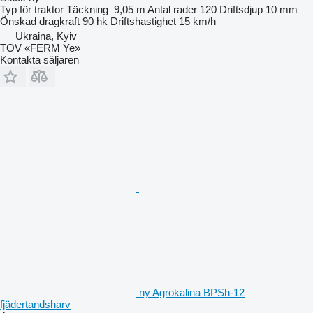
Typ
för traktor
Täckning
9,05 m
Antal rader
120
Driftsdjup
10 mm
Önskad dragkraft
90 hk
Driftshastighet
15 km/h
Ukraina, Kyiv
TOV «FERM Ye»
Kontakta säljaren
ny Agrokalina BPSh-12
fjädertandsharv