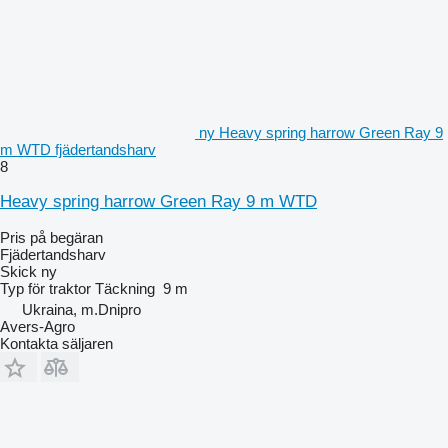
ny Heavy spring harrow Green Ray 9
m WTD fjädertandsharv
8
Heavy spring harrow Green Ray 9 m WTD
Pris på begäran
Fjädertandsharv
Skick
ny
Typ
för traktor
Täckning
9 m
Ukraina, m.Dnipro
Avers-Agro
Kontakta säljaren