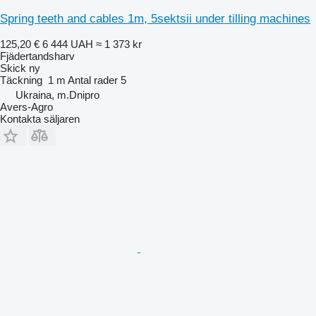
Spring teeth and cables 1m, 5sektsii under tilling machines
125,20 €
6 444 UAH
≈ 1 373 kr
Fjädertandsharv
Skick
ny
Täckning
1 m
Antal rader
5
Ukraina, m.Dnipro
Avers-Agro
Kontakta säljaren