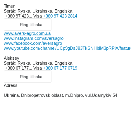
Timur
Språk:
Ryska, Ukrainska, Engelska
+380 97 423...
Visa
+380 97 423 2814
Ring tillbaka
www.avers-agro.com.ua
www.instagram.com/aversagro
www.facebook.com/aversagro
www.youtube.com/channel/UCp9gDsJ83TkSNHbiM3pRPiA/featur
Aleksey
Språk:
Ryska, Ukrainska, Engelska
+380 67 177...
Visa
+380 67 177 0719
Ring tillbaka
Adress
Ukraina, Dnipropetrovsk oblast, m.Dnipro, vul.Udarnykiv 54