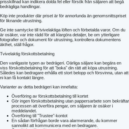
prisskillnad kan indikera dolda fel eller försök från säljaren att begå
bedrägliga handlingar.
Köp inte produkter där priset är för annorlunda än genomsnittspriset
för liknande utrustning.
Ge inte samtycke till tvivelaktiga löften och förbetalda varor. Om du
är osäker, var inte rädd för att klargöra detaljer, be om ytterligare
fotografier och dokument för utrustning, kontrollera dokumentens
äkthet, ställ frågor.
Tvivelaktig förskottsbetalning
Den vanligaste typen av bedrägeri. Oärliga säljare kan begära en
viss förskottsbetalning för att "boka" din rätt att köpa utrustning.
Således kan bedragare erhålla ett stort belopp och försvinna, utan att
ni kan få kontakt längre.
Varianter av detta bedrägeri kan innefatta:
Överföring av förskottsbetalning till kortet
Gör ingen förskottsbetalning utan pappersarbete som bekräftar
processen att överföra pengar, om säljaren är osäker i
meddelandet.
Överföring till "Trustee"-kontot
En sådan förfrågan borde vara alarmerande, du kommer
sannolikt att kommunicera med en bedragare.