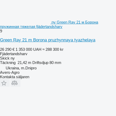
ny Green Ray 21 м Борона
пружинная тяжелая fjädertandsharv
9
Green Ray 21 m Borona pruzhynnaya tyazhelaya
26 290 €
1 353 000 UAH
≈ 288 300 kr
Fjädertandsharv
Skick
ny
Täckning
21,42 m
Driftsdjup
80 mm
Ukraina, m.Dnipro
Avers-Agro
Kontakta säljaren