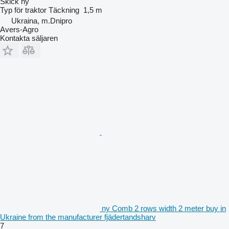
Skick
ny
Typ
för traktor
Täckning
1,5 m
Ukraina, m.Dnipro
Avers-Agro
Kontakta säljaren
ny Comb 2 rows width 2 meter buy in
Ukraine from the manufacturer fjädertandsharv
7