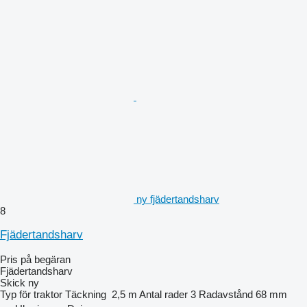
ny fjädertandsharv
8
Fjädertandsharv
Pris på begäran
Fjädertandsharv
Skick
ny
Typ
för traktor
Täckning
2,5 m
Antal rader
3
Radavstånd
68 mm