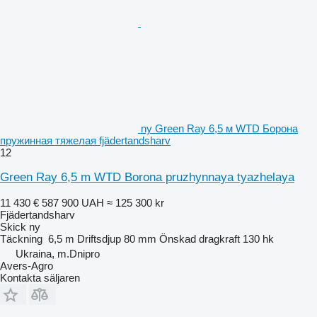
ny Green Ray 6,5 м WTD Борона
пружинная тяжелая fjädertandsharv
12
Green Ray 6,5 m WTD Borona pruzhynnaya tyazhelaya
11 430 €
587 900 UAH
≈ 125 300 kr
Fjädertandsharv
Skick
ny
Täckning
6,5 m
Driftsdjup
80 mm
Önskad dragkraft
130 hk
Ukraina, m.Dnipro
Avers-Agro
Kontakta säljaren