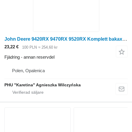
John Deere 9420RX 9470RX 9520RX Komplett bakaxel RE577875 till John Deere
23,22 €
100 PLN
≈ 254,60 kr
Fjädring - annan reservdel
Polen, Opalenica
PHU "Karetina" Agnieszka Wilczyńska