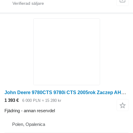
John Deere 9780CTS 9780i CTS 2005rok Zaczep AH158268 till John Deere
1 393 €
6 000 PLN
≈ 15 280 kr
Fjädring - annan reservdel
Polen, Opalenica