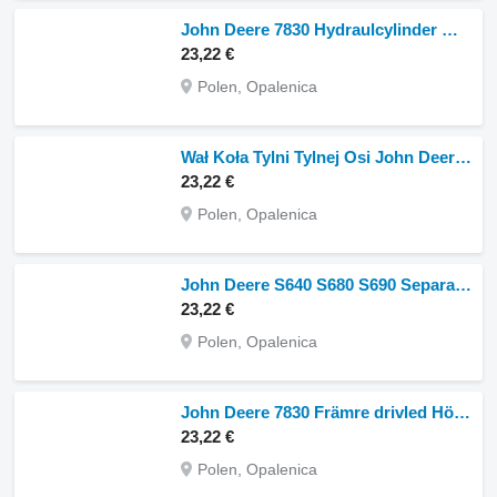
John Deere 7830 Hydraulcylinder mittlänk RE192527 RE192527 till John Deere
23,22 €
Polen, Opalenica
Wał Koła Tylni Tylnej Osi John Deere 6195R Bakaxel Hjulaxel R293693 till John Deere 6195R hjultraktor
23,22 €
Polen, Opalenica
John Deere S640 S680 S690 Separator Indirekt drivning AH160284 H222336 H15078 till John Deere
23,22 €
Polen, Opalenica
John Deere 7830 Främre drivled Höger Vänster R155627 R155628 till John Deere
23,22 €
Polen, Opalenica