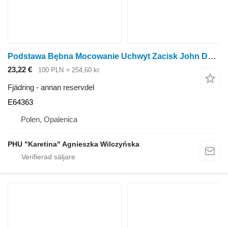
Podstawa Bębna Mocowanie Uchwyt Zacisk John Deere 5440 5460 Trumbasmonteringsfäste Klämma DELAR E64363 till John Deere 5440 5460 fälthack
23,22 €
100 PLN
≈ 254,60 kr
Fjädring - annan reservdel
E64363
Polen, Opalenica
PHU "Karetina" Agnieszka Wilczyńska