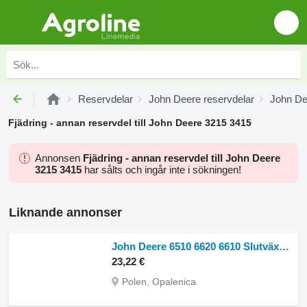
Reservdelar
John Deere reservdelar
John Dee
Fjädring - annan reservdel till John Deere 3215 3415
Annonsen
Fjädring - annan reservdel till John Deere
3215 3415
har sålts och ingår inte i sökningen!
Liknande annonser
John Deere 6510 6620 6610 Slutväxelhus Korgdrev L101726 L112 till John Deere
23,22 €
Polen, Opalenica