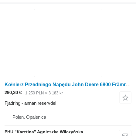
Kołnierz Przedniego Napędu John Deere 6800 Främre drivfläns L100159 till John Deere 6800 hjultraktor
290,30 €
1 250 PLN
≈ 3 183 kr
Fjädring - annan reservdel
Polen, Opalenica
PHU "Karetina" Agnieszka Wilczyńska