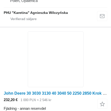
Polen, Opalenica
PHU "Karetina" Agnieszka Wilczyńska
John Deere 30 3030 3130 40 3040 50 2250 2850 Krok för T-koppling till länkarm till John Deere
232,20 €
1 000 PLN
≈ 2 546 kr
Fjädring - annan reservdel