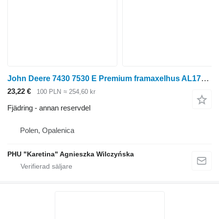
John Deere 7430 7530 E Premium framaxelhus AL171816 755/128 till John Deere
23,22 €
100 PLN
≈ 254,60 kr
Fjädring - annan reservdel
Polen, Opalenica
PHU "Karetina" Agnieszka Wilczyńska