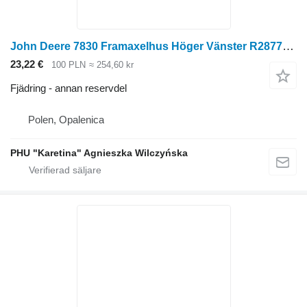
John Deere 7830 Framaxelhus Höger Vänster R287715 R269501 till John Deere
23,22 €
100 PLN
≈ 254,60 kr
Fjädring - annan reservdel
Polen, Opalenica
PHU "Karetina" Agnieszka Wilczyńska