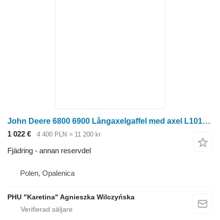
John Deere 6800 6900 Långaxelgaffel med axel L101811 till John Deere
1 022 €
4 400 PLN
≈ 11 200 kr
Fjädring - annan reservdel
Polen, Opalenica
PHU "Karetina" Agnieszka Wilczyńska