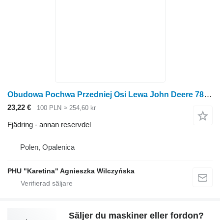
Obudowa Pochwa Przedniej Osi Lewa John Deere 7830 Framaxelhus Vänster DELAR R259396 R269505 R2 till John Deere 7830 hjultraktor
23,22 €
100 PLN
≈ 254,60 kr
Fjädring - annan reservdel
Polen, Opalenica
PHU "Karetina" Agnieszka Wilczyńska
Säljer du maskiner eller fordon?