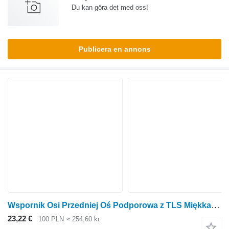
Du kan göra det med oss!
Publicera en annons
Wspornik Osi Przedniej Oś Podporowa z TLS Miękka John Deere 6930 Framaxelstöd med TLS Soft L173793 L1 till John Deere 6930 hjultraktor
23,22 €
100 PLN
≈ 254,60 kr