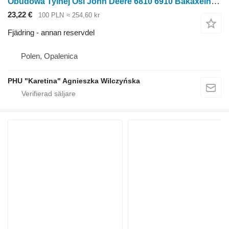
Obudowa Tylnej Osi John Deere 6810 6910 Bakaxelhus AL169527 L174551 AL201920 till John Deere 6810 6910 hjultraktor
23,22 €
100 PLN
≈ 254,60 kr
Fjädring - annan reservdel
Polen, Opalenica
PHU "Karetina" Agnieszka Wilczyńska