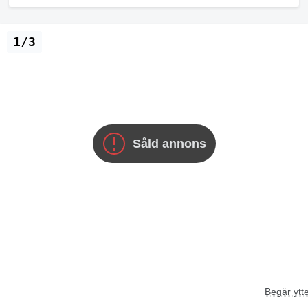
1/3
Såld annons
Begär ytte