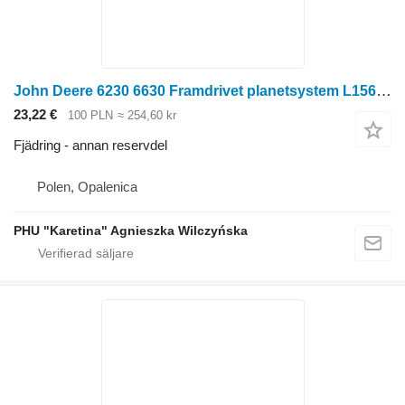
John Deere 6230 6630 Framdrivet planetsystem L156890 L166395 L15 till John Deere
23,22 €
100 PLN
≈ 254,60 kr
Fjädring - annan reservdel
Polen, Opalenica
PHU "Karetina" Agnieszka Wilczyńska