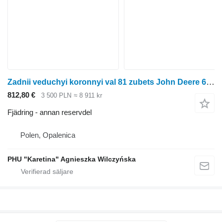
Zadnii veduchyi koronnyi val 81 zubets John Deere 6800 6900 Bakhjulsdrift Kronhjul 81 Tänder DELAR R105825 till John Deere 6800 hjultraktor
812,80 €
3 500 PLN
≈ 8 911 kr
Fjädring - annan reservdel
Polen, Opalenica
PHU "Karetina" Agnieszka Wilczyńska