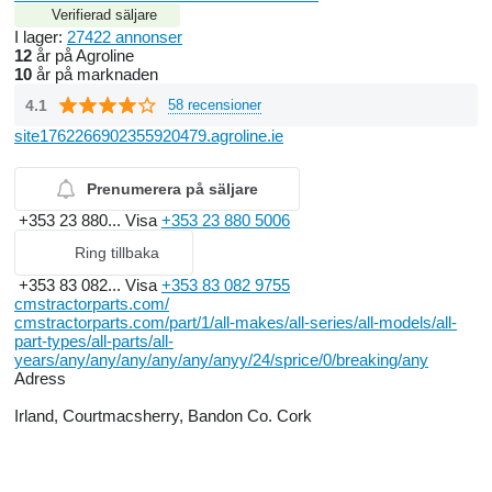
Verifierad säljare
I lager:
27422 annonser
12
år på Agroline
10
år på marknaden
4.1
58 recensioner
site1762266902355920479.agroline.ie
Prenumerera på säljare
+353 23 880...
Visa
+353 23 880 5006
Ring tillbaka
+353 83 082...
Visa
+353 83 082 9755
cmstractorparts.com/
cmstractorparts.com/part/1/all-makes/all-series/all-models/all-
part-types/all-parts/all-
years/any/any/any/any/any/anyy/24/sprice/0/breaking/any
Adress
Irland, Courtmacsherry, Bandon Co. Cork