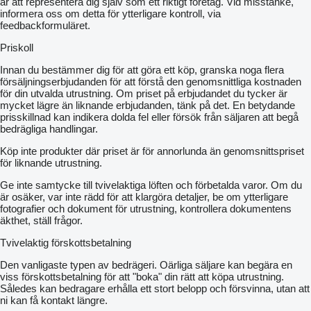
är att representera dig själv som ett riktigt företag. Vid misstanke,
informera oss om detta för ytterligare kontroll, via
feedbackformuläret.
Priskoll
Innan du bestämmer dig för att göra ett köp, granska noga flera
försäljningserbjudanden för att förstå den genomsnittliga kostnaden
för din utvalda utrustning. Om priset på erbjudandet du tycker är
mycket lägre än liknande erbjudanden, tänk på det. En betydande
prisskillnad kan indikera dolda fel eller försök från säljaren att begå
bedrägliga handlingar.
Köp inte produkter där priset är för annorlunda än genomsnittspriset
för liknande utrustning.
Ge inte samtycke till tvivelaktiga löften och förbetalda varor. Om du
är osäker, var inte rädd för att klargöra detaljer, be om ytterligare
fotografier och dokument för utrustning, kontrollera dokumentens
äkthet, ställ frågor.
Tvivelaktig förskottsbetalning
Den vanligaste typen av bedrägeri. Oärliga säljare kan begära en
viss förskottsbetalning för att "boka" din rätt att köpa utrustning.
Således kan bedragare erhålla ett stort belopp och försvinna, utan att
ni kan få kontakt längre.