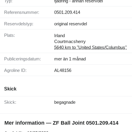
Typ:
fjädring - annan reservdel
Referensnummer:
0501.209.414
Reservdelstyp:
original reservdel
Plats:
Irland
Courtmacsherry
5640 km to "United States/Columbus"
Publiceringsdatum:
mer än 1 månad
Agroline ID:
AL48156
Skick
Skick:
begagnade
Mer information — ZF Ball Joint 0501.209.414