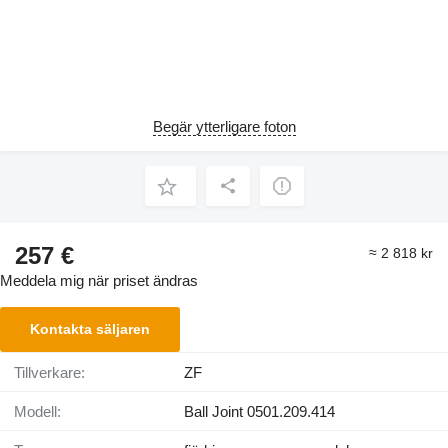
Begär ytterligare foton
257 €
≈ 2 818 kr
Meddela mig när priset ändras
Kontakta säljaren
Tillverkare:
ZF
Modell:
Ball Joint 0501.209.414