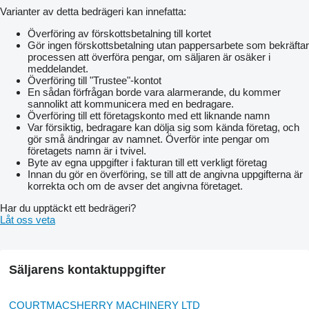
Varianter av detta bedrägeri kan innefatta:
Överföring av förskottsbetalning till kortet
Gör ingen förskottsbetalning utan pappersarbete som bekräftar
processen att överföra pengar, om säljaren är osäker i
meddelandet.
Överföring till "Trustee"-kontot
En sådan förfrågan borde vara alarmerande, du kommer
sannolikt att kommunicera med en bedragare.
Överföring till ett företagskonto med ett liknande namn
Var försiktig, bedragare kan dölja sig som kända företag, och
gör små ändringar av namnet. Överför inte pengar om
företagets namn är i tvivel.
Byte av egna uppgifter i fakturan till ett verkligt företag
Innan du gör en överföring, se till att de angivna uppgifterna är
korrekta och om de avser det angivna företaget.
Har du upptäckt ett bedrägeri?
Låt oss veta
Säljarens kontaktuppgifter
COURTMACSHERRY MACHINERY LTD