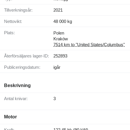
Tillverkningsår:
2021
Nettovikt:
48 000 kg
Plats:
Polen
Kraków
7514 km to "United States/Columbus"
Återförsäljares lager-ID:
252893
Publiceringsdatum:
igår
Beskrivning
Antal knivar:
3
Motor
Kraft:
122.45 hk (90 kW)