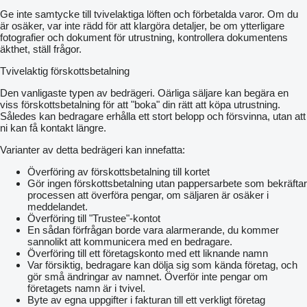
Ge inte samtycke till tvivelaktiga löften och förbetalda varor. Om du
är osäker, var inte rädd för att klargöra detaljer, be om ytterligare
fotografier och dokument för utrustning, kontrollera dokumentens
äkthet, ställ frågor.
Tvivelaktig förskottsbetalning
Den vanligaste typen av bedrägeri. Oärliga säljare kan begära en
viss förskottsbetalning för att "boka" din rätt att köpa utrustning.
Således kan bedragare erhålla ett stort belopp och försvinna, utan att
ni kan få kontakt längre.
Varianter av detta bedrägeri kan innefatta:
Överföring av förskottsbetalning till kortet
Gör ingen förskottsbetalning utan pappersarbete som bekräftar
processen att överföra pengar, om säljaren är osäker i
meddelandet.
Överföring till "Trustee"-kontot
En sådan förfrågan borde vara alarmerande, du kommer
sannolikt att kommunicera med en bedragare.
Överföring till ett företagskonto med ett liknande namn
Var försiktig, bedragare kan dölja sig som kända företag, och
gör små ändringar av namnet. Överför inte pengar om
företagets namn är i tvivel.
Byte av egna uppgifter i fakturan till ett verkligt företag