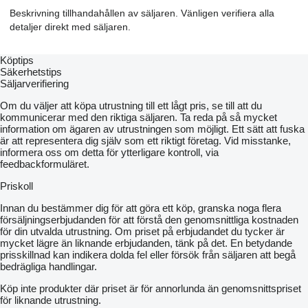
Beskrivning tillhandahållen av säljaren. Vänligen verifiera alla
detaljer direkt med säljaren.
Köptips
Säkerhetstips
Säljarverifiering
Om du väljer att köpa utrustning till ett lågt pris, se till att du
kommunicerar med den riktiga säljaren. Ta reda på så mycket
information om ägaren av utrustningen som möjligt. Ett sätt att fuska
är att representera dig själv som ett riktigt företag. Vid misstanke,
informera oss om detta för ytterligare kontroll, via
feedbackformuläret.
Priskoll
Innan du bestämmer dig för att göra ett köp, granska noga flera
försäljningserbjudanden för att förstå den genomsnittliga kostnaden
för din utvalda utrustning. Om priset på erbjudandet du tycker är
mycket lägre än liknande erbjudanden, tänk på det. En betydande
prisskillnad kan indikera dolda fel eller försök från säljaren att begå
bedrägliga handlingar.
Köp inte produkter där priset är för annorlunda än genomsnittspriset
för liknande utrustning.