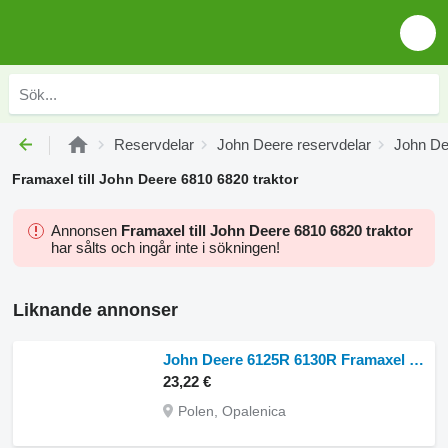
Reservdelar
John Deere reservdelar
John De
Framaxel till John Deere 6810 6820 traktor
Annonsen
Framaxel till John Deere 6810 6820 traktor
har sålts och ingår inte i sökningen!
Liknande annonser
John Deere 6125R 6130R Framaxel Slutväxel Styrspindel Navlager DELAR 735/30 till John Deere 6125R 6130R hjultraktor
23,22 €
Polen, Opalenica