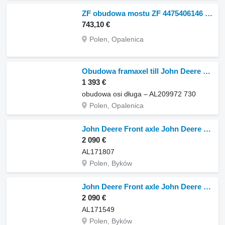
ZF obudowa mostu ZF 4475406146 D framaxel till John Deere traktor
743,10 €
Polen, Opalenica
Obudowa framaxel till John Deere 6125R 6130R hjultraktor
1 393 €
obudowa osi długa – AL209972 730
Polen, Opalenica
John Deere Front axle John Deere 6930 AL171807 framaxel till John Deere 6930 hjultraktor
2 090 €
AL171807
Polen, Byków
John Deere Front axle John Deere 6230 AL171549 framaxel till John Deere 6230 hjultraktor
2 090 €
AL171549
Polen, Byków