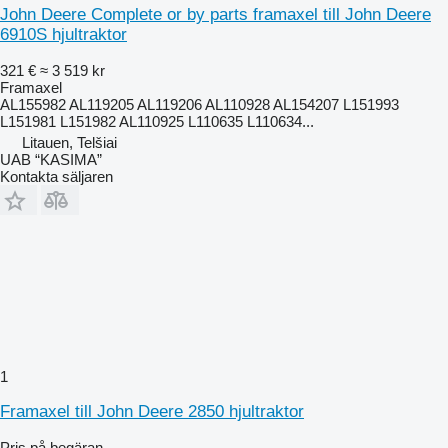
John Deere Complete or by parts framaxel till John Deere
6910S hjultraktor
321 €
≈ 3 519 kr
Framaxel
AL155982 AL119205 AL119206 AL110928 AL154207 L151993
L151981 L151982 AL110925 L110635 L110634...
Litauen, Telšiai
UAB “KASIMA”
Kontakta säljaren
1
Framaxel till John Deere 2850 hjultraktor
Pris på begäran