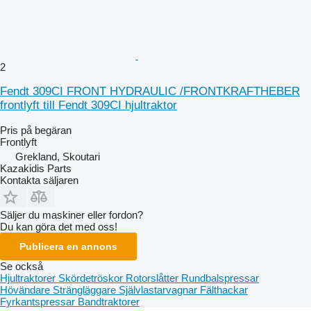
2
Fendt 309CI FRONT HYDRAULIC /FRONTKRAFTHEBER
frontlyft till Fendt 309CI hjultraktor
Pris på begäran
Frontlyft
Grekland, Skoutari
Kazakidis Parts
Kontakta säljaren
Säljer du maskiner eller fordon?
Du kan göra det med oss!
Publicera en annons
Se också
Hjultraktorer
Skördetröskor
Rotorslåtter
Rundbalspressar
Hövändare
Strängläggare
Självlastarvagnar
Fälthackar
Fyrkantspressar
Bandtraktorer