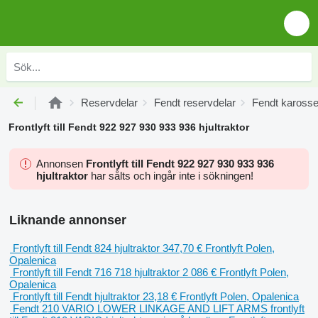
Reservdelar
Fendt reservdelar
Fendt karosse
Frontlyft till Fendt 922 927 930 933 936 hjultraktor
Annonsen
Frontlyft till Fendt 922 927 930 933 936
hjultraktor
har sålts och ingår inte i sökningen!
Liknande annonser
Frontlyft till Fendt 824 hjultraktor
347,70 €
Frontlyft
Polen,
Opalenica
Frontlyft till Fendt 716 718 hjultraktor
2 086 €
Frontlyft
Polen,
Opalenica
Frontlyft till Fendt hjultraktor
23,18 €
Frontlyft
Polen, Opalenica
Fendt 210 VARIO LOWER LINKAGE AND LIFT ARMS frontlyft