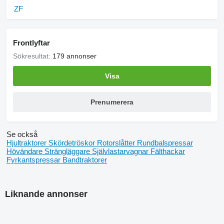
ZF
Frontlyftar
Sökresultat:
179 annonser
Visa
Prenumerera
Se också
Hjultraktorer
Skördetröskor
Rotorslåtter
Rundbalspressar
Hövändare
Strängläggare
Självlastarvagnar
Fälthackar
Fyrkantspressar
Bandtraktorer
Liknande annonser