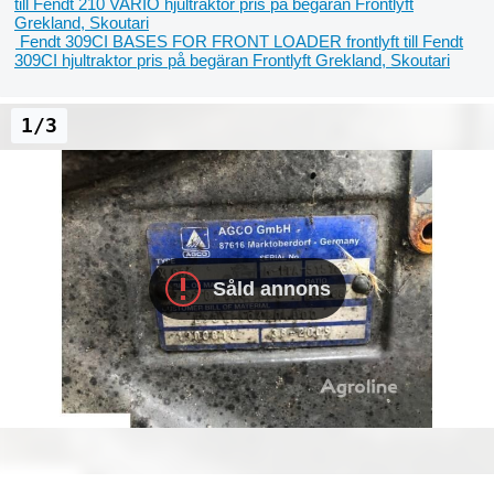
till Fendt 210 VARIO hjultraktor
pris på begäran
Frontlyft
Grekland, Skoutari
Fendt 309CI BASES FOR FRONT LOADER frontlyft till Fendt
309CI hjultraktor
pris på begäran
Frontlyft
Grekland, Skoutari
1/3
Såld annons