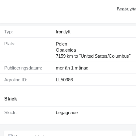
Begär ytte
Typ:
frontlyft
Plats:
Polen
Opalenica
7159 km to "United States/Columbus"
Publiceringsdatum:
mer än 1 månad
Agroline ID:
LL50386
Skick
Skick:
begagnade