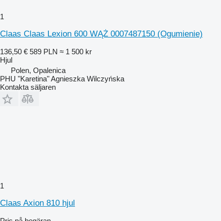
1
Claas Claas Lexion 600 WĄŻ 0007487150 (Ogumienie)
136,50 €
589 PLN
≈ 1 500 kr
Hjul
Polen, Opalenica
PHU "Karetina" Agnieszka Wilczyńska
Kontakta säljaren
1
Claas Axion 810 hjul
Pris på begäran