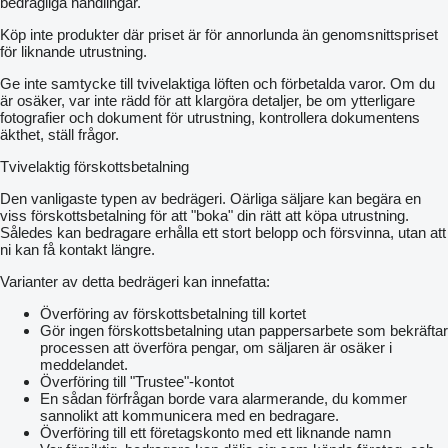
bedrägliga handlingar.
Köp inte produkter där priset är för annorlunda än genomsnittspriset
för liknande utrustning.
Ge inte samtycke till tvivelaktiga löften och förbetalda varor. Om du
är osäker, var inte rädd för att klargöra detaljer, be om ytterligare
fotografier och dokument för utrustning, kontrollera dokumentens
äkthet, ställ frågor.
Tvivelaktig förskottsbetalning
Den vanligaste typen av bedrägeri. Oärliga säljare kan begära en
viss förskottsbetalning för att "boka" din rätt att köpa utrustning.
Således kan bedragare erhålla ett stort belopp och försvinna, utan att
ni kan få kontakt längre.
Varianter av detta bedrägeri kan innefatta:
Överföring av förskottsbetalning till kortet
Gör ingen förskottsbetalning utan pappersarbete som bekräftar
processen att överföra pengar, om säljaren är osäker i
meddelandet.
Överföring till "Trustee"-kontot
En sådan förfrågan borde vara alarmerande, du kommer
sannolikt att kommunicera med en bedragare.
Överföring till ett företagskonto med ett liknande namn