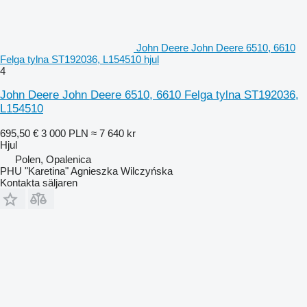
John Deere John Deere 6510, 6610
Felga tylna ST192036, L154510 hjul
4
John Deere John Deere 6510, 6610 Felga tylna ST192036,
L154510
695,50 €
3 000 PLN
≈ 7 640 kr
Hjul
Polen, Opalenica
PHU "Karetina" Agnieszka Wilczyńska
Kontakta säljaren