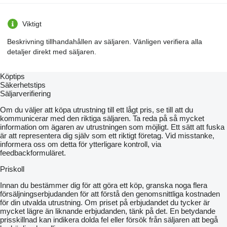
Viktigt
Beskrivning tillhandahållen av säljaren. Vänligen verifiera alla
detaljer direkt med säljaren.
Köptips
Säkerhetstips
Säljarverifiering
Om du väljer att köpa utrustning till ett lågt pris, se till att du
kommunicerar med den riktiga säljaren. Ta reda på så mycket
information om ägaren av utrustningen som möjligt. Ett sätt att fuska
är att representera dig själv som ett riktigt företag. Vid misstanke,
informera oss om detta för ytterligare kontroll, via
feedbackformuläret.
Priskoll
Innan du bestämmer dig för att göra ett köp, granska noga flera
försäljningserbjudanden för att förstå den genomsnittliga kostnaden
för din utvalda utrustning. Om priset på erbjudandet du tycker är
mycket lägre än liknande erbjudanden, tänk på det. En betydande
prisskillnad kan indikera dolda fel eller försök från säljaren att begå