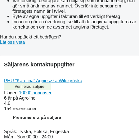
Var försiktig, bedragare kan dölja sig som kända företag, och
gör små ändringar av namnet. Överför inte pengar om
företagets namn är i tvivel.
Byte av egna uppgifter i fakturan till ett verkligt företag
Innan du gör en överföring, se till att de angivna uppgifterna är
korrekta och om de avser det angivna företaget.
Har du upptäckt ett bedrägeri?
Låt oss veta
Säljarens kontaktuppgifter
PHU "Karetina" Agnieszka Wilczyńska
Verifierad säljare
I lager:
10000 annonser
6
år på Agroline
4.6
154 recensioner
Prenumerera på säljare
Språk:
Tyska, Polska, Engelska
Mån - Sön
00:00 - 24:00