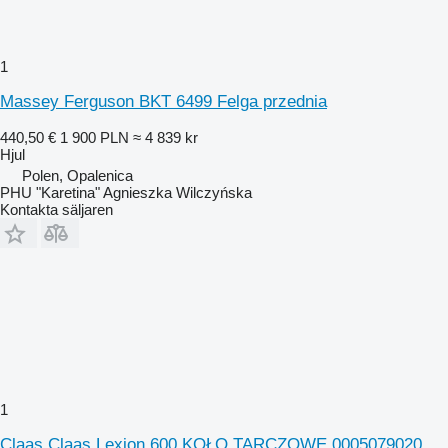
1
Massey Ferguson BKT 6499 Felga przednia
440,50 €
1 900 PLN
≈ 4 839 kr
Hjul
Polen, Opalenica
PHU "Karetina" Agnieszka Wilczyńska
Kontakta säljaren
1
Claas Claas Lexion 600 KOŁO TARCZOWE 0005079020