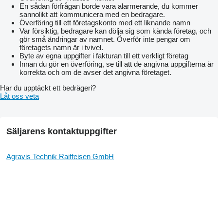
0640 Spurführung Basispaket
En sådan förfrågan borde vara alarmerande, du kommer
0650 RTK NovAtel
sannolikt att kommunicera med en bedragare.
0660 TI Headland
Överföring till ett företagskonto med ett liknande namn
0670 Agronomie Basispaket
Var försiktig, bedragare kan dölja sig som kända företag, och
0680 Smart Connect
gör små ändringar av namnet. Överför inte pengar om
0690 Telemetrie Basispaket
företagets namn är i tvivel.
0700 Maschinensteuerung Basispaket
Byte av egna uppgifter i fakturan till ett verkligt företag
0710 Section Control
Innan du gör en överföring, se till att de angivna uppgifterna är
0720 Variable Rate Control
korrekta och om de avser det angivna företaget.
0730 Zulassung auf 14,0 t zul. Gesamtgewicht
0740 Zweikreisbremse
Har du upptäckt ett bedrägeri?
0750 DL 2-Leitungsanlage für Anhänger
Låt oss veta
0760 Handbremse pneumatisch
0770 Anbaubock für Anhängerkupplung
0780 Autom. Anhängekupplung 38er Bolzen
0790 Werkzeugkasten zusätzlich
Säljarens kontaktuppgifter
0800 Untenanhängung Anbauteile
0810 Zugkugelkupplung
0820 Vorbereitungen Radgewichte
Agravis Technik Raiffeisen GmbH
0830 Fendt Stability Control
0840 Reifendruckregelanlage VarioGrip
0850 Überbreitenkennzeichnung mit Warntafeln
0860 Frontlader tauglich
0890 2030 mm Spur vorn
0900 2000 mm Spur hinten