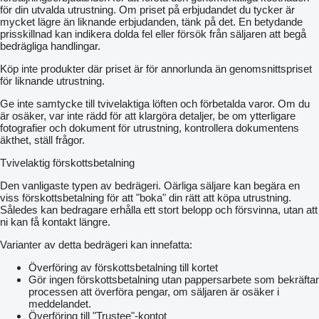
0380 Panoramakabine VisioPlus
för din utvalda utrustning. Om priset på erbjudandet du tycker är
0390 Segment-Scheibenwischer / 2 Wischfelder
mycket lägre än liknande erbjudanden, tänk på det. En betydande
0400 AB-Scheinwerfer Dach hinten LED / 2 Paar
prisskillnad kan indikera dolda fel eller försök från säljaren att begå
0410 Zusatzbeleuchtung vorn LED
bedrägliga handlingar.
0420 LED Rundumkennleuchte links
Köp inte produkter där priset är för annorlunda än genomsnittspriset
0430 Batterie -Trennschalter elektrisch
för liknande utrustning.
0440 Halterung A-Säule
0450 Tablet Halterung
Ge inte samtycke till tvivelaktiga löften och förbetalda varor. Om du
0460 Kameraanschlüsse 2x digital 2x analog
är osäker, var inte rädd för att klargöra detaljer, be om ytterligare
0470 Kühlbox
fotografier och dokument för utrustning, kontrollera dokumentens
0480 Corner lights LED
äkthet, ställ frågor.
0490 Notfallpaket
0500 Feuerlöscher
Tvivelaktig förskottsbetalning
0510 Bodenmatte Kabine
0520 Terminal - Halterung
Den vanligaste typen av bedrägeri. Oärliga säljare kan begära en
0530 Infotainment Paket
viss förskottsbetalning för att "boka" din rätt att köpa utrustning.
0540 Terminal 12" Dach
Således kan bedragare erhålla ett stort belopp och försvinna, utan att
0550 Universalhalterung für Handy
ni kan få kontakt längre.
0560 4 USB Anschlüsse Armlehne
0570 Wisch- und Waschanlage hinten
Varianter av detta bedrägeri kan innefatta:
0580 Arbeitsscheinwerfer Haube oben LED
0590 Arbeitsscheinwerfer A-Säule LED
Överföring av förskottsbetalning till kortet
0600 Arbeitsscheinwerfer Kotflügel hinten LED
Gör ingen förskottsbetalning utan pappersarbete som bekräftar
0610 Arbeitsscheinwerfer Dach vorn LED/2 Paar
processen att överföra pengar, om säljaren är osäker i
0620 Arbeitsscheinwerfer A-Säule LED
meddelandet.
0630 Contour Assistant
Överföring till "Trustee"-kontot