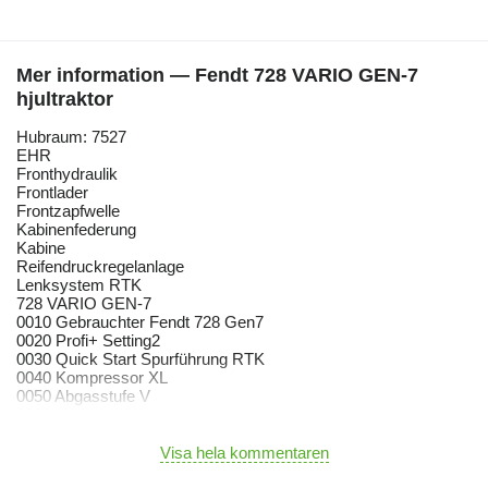
Mer information — Fendt 728 VARIO GEN-7
hjultraktor
Hubraum: 7527
EHR
Fronthydraulik
Frontlader
Frontzapfwelle
Kabinenfederung
Kabine
Reifendruckregelanlage
Lenksystem RTK
728 VARIO GEN-7
0010 Gebrauchter Fendt 728 Gen7
0020 Profi+ Setting2
0030 Quick Start Spurführung RTK
0040 Kompressor XL
0050 Abgasstufe V
0060 Umkehrlüfter
0070 Kraftstoffvorfilter beheizt
0080 Planeten-Hinterachse
Visa hela kommentaren
0090 60 km/h - Ausführung