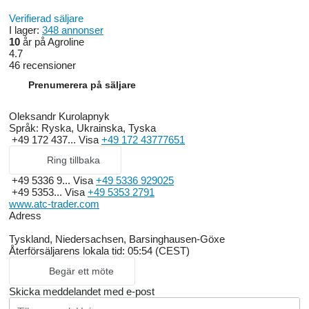
Verifierad säljare
I lager:
348 annonser
10
år på Agroline
4.7
46 recensioner
Prenumerera på säljare
Oleksandr Kurolapnyk
Språk:
Ryska, Ukrainska, Tyska
+49 172 437...
Visa
+49 172 43777651
Ring tillbaka
+49 5336 9...
Visa
+49 5336 929025
+49 5353...
Visa
+49 5353 2791
www.atc-trader.com
Adress
Tyskland, Niedersachsen, Barsinghausen-Göxe
Återförsäljarens lokala tid: 05:54 (CEST)
Begär ett möte
Skicka meddelandet med e-post