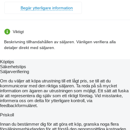
0100 Flanschzapfen 1 3/8" 6-teilig
0110 Dreipunkt Kat. 2/3 SK ohne Oberlenker
Begär ytterligare information
0120 EHR-Regelung Kraftheber EW
0130 Oberlenker SK hydr. Kat. 3/2/ 90
0140 Frontkraftheber Kat. 2 EW mit Lageregel
0150 Frontzapfwelle 1000 U/min
0160 Oberlenker für Frontkraftheber Kat 2
Viktigt
0170 Hydr. Anschlüsse dw 1/1-1/2 Heck DUDK
0180 Hydraulikpumpe 220 l/min
Beskrivning tillhandahållen av säljaren. Vänligen verifiera alla
0190 Zusatzventil dw 1/3 Heck DUDK
detaljer direkt med säljaren.
0200 1 Ventil Front 1/2"
0210 Autom. Sperren Anhängerlenkachse
0220 Hydraulikbetätigung extern hinten
Köptips
0230 Power-Beyond
Säkerhetstips
0240 Rücklauf Front
Säljarverifiering
0250 Rücklauf Heck drucklos
0260 Zusatzventil dw 1/4 Heck DUDK
Om du väljer att köpa utrustning till ett lågt pris, se till att du
0270 Zusatzventil dw 1/5 Heck DUDK
kommunicerar med den riktiga säljaren. Ta reda på så mycket
0290 Lackierung Nature Green/Felgen Terra Red
information om ägaren av utrustningen som möjligt. Ett sätt att fuska
0300 Kabinenfederung pneumatisch
är att representera dig själv som ett riktigt företag. Vid misstanke,
0310 Abblend- und Fernlicht LED
informera oss om detta för ytterligare kontroll, via
0320 SuperKomfortsitz Titanium / DL
feedbackformuläret.
0330 Wegfahrsperre
0340 Gerätesteckdose
Priskoll
0350 Komfortspiegel teleskopierbar + Umriss
0360 Heckscheibe
Innan du bestämmer dig för att göra ett köp, granska noga flera
0370 Lenkrad inkl. Drehgriff
försäljningserbjudanden för att förstå den genomsnittliga kostnaden