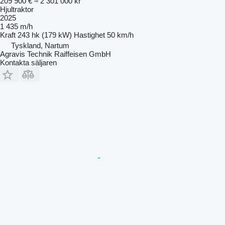
209 900 €
≈ 2 301 000 kr
Hjultraktor
2025
1 435 m/h
Kraft
243 hk (179 kW)
Hastighet
50 km/h
Tyskland, Nartum
Agravis Technik Raiffeisen GmbH
Kontakta säljaren