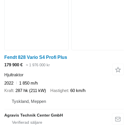
0490 Zweikreisbremse
0500 DL - Zusatzluftbehälter 2x10l
0510 Zugkugelkupplung K-80 kurz fest unten
0520 Werkzeugkasten zusätzlich
0540 2030 mm Spur vorn
0550 2000 mm Spur hinten
0560 60km/h ausführung aktuell auf 40km/h gedrosselt
Fendt 828 Vario S4 Profi Plus
179 900 €
≈ 1 976 000 kr
Hjultraktor
2022
1 850 m/h
Kraft
287 hk (211 kW)
Hastighet
60 km/h
Tyskland, Meppen
Agravis Technik Center GmbH