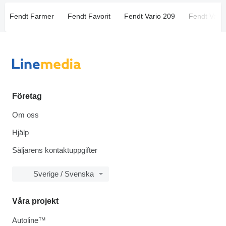
Fendt Farmer
Fendt Favorit
Fendt Vario 209
Fendt Vario
Företag
Om oss
Hjälp
Säljarens kontaktuppgifter
Sverige / Svenska
Våra projekt
Autoline™