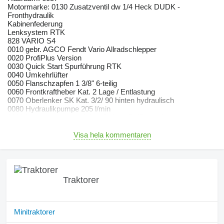
Motormarke: 0130 Zusatzventil dw 1/4 Heck DUDK -
Fronthydraulik
Kabinenfederung
Lenksystem RTK
828 VARIO S4
0010 gebr. AGCO Fendt Vario Allradschlepper
0020 ProfiPlus Version
0030 Quick Start Spurführung RTK
0040 Umkehrlüfter
0050 Flanschzapfen 1 3/8" 6-teilig
0060 Frontkraftheber Kat. 2 Lage / Entlastung
0070 Oberlenker SK Kat. 3/2/ 90 hinten hydraulisch
0080 Hydraulikpumpe 205 l/min
0090 Hydr. Anschl. dw 1/1 -1/3 Heck DUDK 140
0100 Power-Beyond
0110 Rücklauf Front
Visa hela kommentaren
0120 Rücklauf Heck drucklos
0140 Zusatzventil dw 1/7 Front
0150 Kabinenfederung pneumatisch
0160 Sup.Komfortsitz Evol. active DuMo/DL
0170 Beifahrersitz Komfort
Traktorer
0180 Heckscheibe
0190 Dachluke VarioGuide
0200 Lenkrad inkl. Drehgriff
0210 Arbeitsscheinwerfer Dach vorn LED
Minitraktorer
0220 AB-Scheinwerfer Dach hinten LED / 2 Paar