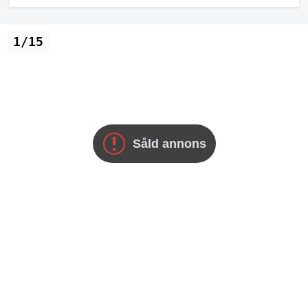
1/15
Såld annons