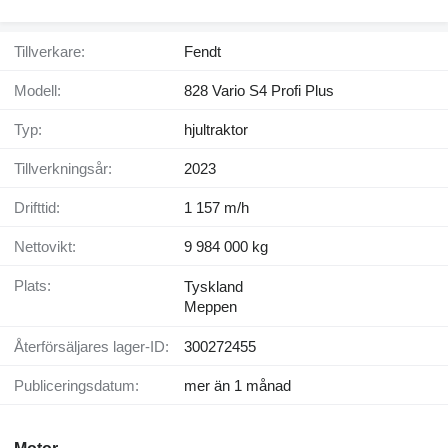
Tillverkare:
Fendt
Modell:
828 Vario S4 Profi Plus
Typ:
hjultraktor
Tillverkningsår:
2023
Drifttid:
1 157 m/h
Nettovikt:
9 984 000 kg
Plats:
Tyskland
Meppen
Återförsäljares lager-ID:
300272455
Publiceringsdatum:
mer än 1 månad