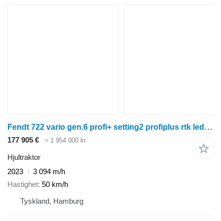
Fendt 722 vario gen.6 profi+ setting2 profiplus rtk led evolution (724
177 905 €
≈ 1 954 000 kr
Hjultraktor
2023
3 094 m/h
Hastighet
50 km/h
Tyskland, Hamburg