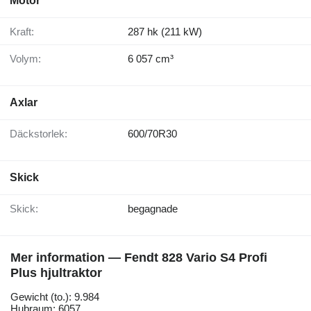
Motor
Kraft:
287 hk (211 kW)
Volym:
6 057 cm³
Axlar
Däckstorlek:
600/70R30
Skick
Skick:
begagnade
Mer information — Fendt 828 Vario S4 Profi
Plus hjultraktor
Gewicht (to.): 9.984
Hubraum: 6057