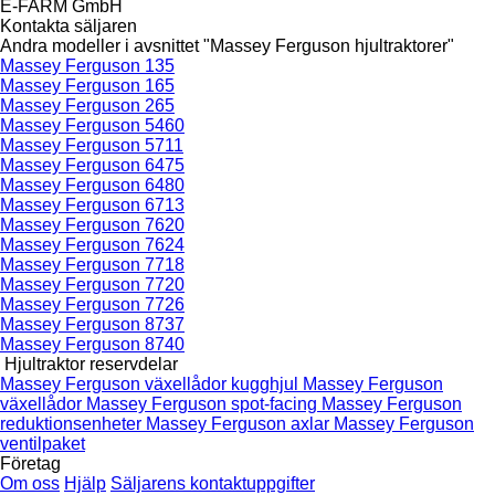
E-FARM GmbH
Kontakta säljaren
Andra modeller i avsnittet "Massey Ferguson hjultraktorer"
Massey Ferguson 135
Massey Ferguson 165
Massey Ferguson 265
Massey Ferguson 5460
Massey Ferguson 5711
Massey Ferguson 6475
Massey Ferguson 6480
Massey Ferguson 6713
Massey Ferguson 7620
Massey Ferguson 7624
Massey Ferguson 7718
Massey Ferguson 7720
Massey Ferguson 7726
Massey Ferguson 8737
Massey Ferguson 8740
Hjultraktor reservdelar
Massey Ferguson växellådor kugghjul
Massey Ferguson
växellådor
Massey Ferguson spot-facing
Massey Ferguson
reduktionsenheter
Massey Ferguson axlar
Massey Ferguson
ventilpaket
Företag
Om oss
Hjälp
Säljarens kontaktuppgifter