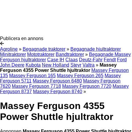
Publicera en annons
Agroline
»
Begagnade traktorer
»
Begagnade hjultraktorer
Minitraktorer
Mototraktorer
Bandtraktorer
»
Begagnade Massey
Ferguson hjultraktorer
Case IH
Claas
Deutz-Fahr
Fendt
Ford
John Deere
Kubota
New Holland
Steyr
Valtra
»
Massey
Ferguson 4355 Power Shuttle hjultraktor
Massey Ferguson
135
Massey Ferguson 165
Massey Ferguson 265
Massey
Ferguson 5711
Massey Ferguson 6480
Massey Ferguson
7620
Massey Ferguson 7718
Massey Ferguson 7720
Massey
Ferguson 8737
Massey Ferguson 8740
»
Massey Ferguson 4355
Power Shuttle hjultraktor
Annonsen
Massey Ferguson 4355 Power Shuttle hjultraktor