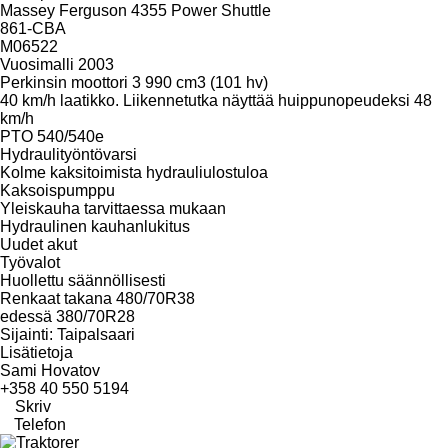
Massey Ferguson 4355 Power Shuttle
861-CBA
M06522
Vuosimalli 2003
Perkinsin moottori 3 990 cm3 (101 hv)
40 km/h laatikko. Liikennetutka näyttää huippunopeudeksi 48
km/h
PTO 540/540e
Hydraulityöntövarsi
Kolme kaksitoimista hydrauliulostuloa
Kaksoispumppu
Yleiskauha tarvittaessa mukaan
Hydraulinen kauhanlukitus
Uudet akut
Työvalot
Huollettu säännöllisesti
Renkaat takana 480/70R38
edessä 380/70R28
Sijainti: Taipalsaari
Lisätietoja
Sami Hovatov
+358 40 550 5194
Skriv
Telefon