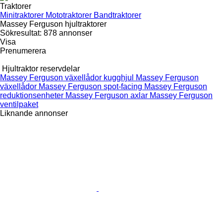
Traktorer
Minitraktorer
Mototraktorer
Bandtraktorer
Massey Ferguson hjultraktorer
Sökresultat:
878 annonser
Visa
Prenumerera
Hjultraktor reservdelar
Massey Ferguson växellådor kugghjul
Massey Ferguson
växellådor
Massey Ferguson spot-facing
Massey Ferguson
reduktionsenheter
Massey Ferguson axlar
Massey Ferguson
ventilpaket
Liknande annonser