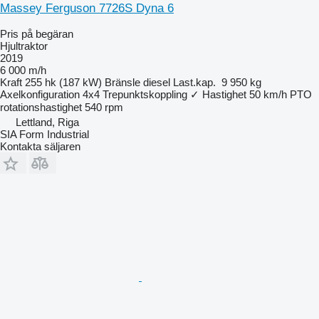
Massey Ferguson 7726S Dyna 6
Pris på begäran
Hjultraktor
2019
6 000 m/h
Kraft
255 hk (187 kW)
Bränsle
diesel
Last.kap.
9 950 kg
Axelkonfiguration
4x4
Trepunktskoppling
✓
Hastighet
50 km/h
PTO
rotationshastighet
540 rpm
Lettland, Riga
SIA Form Industrial
Kontakta säljaren