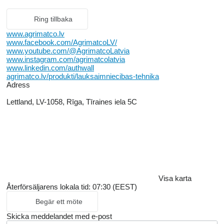
Ring tillbaka
www.agrimatco.lv
www.facebook.com/AgrimatcoLV/
www.youtube.com/@AgrimatcoLatvia
www.instagram.com/agrimatcolatvia
www.linkedin.com/authwall
agrimatco.lv/produkti/lauksaimniecibas-tehnika
Adress
Lettland, LV-1058, Rīga, Tīraines iela 5C
Visa karta
Återförsäljarens lokala tid: 07:30 (EEST)
Begär ett möte
Skicka meddelandet med e-post