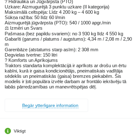
? Hidraulika un Jūgvārpsta (PTO)
Uzkare: Aizmugurējā 3 punktu uzkare (II kategorija)
Maksimālā celtspēja: Līdz 4 200 kg – 4 600 kg
Sūkņa ražība: 50 līdz 60 l/min
Aizmugurējā jūgvārpsta (PTO): 540 / 1000 apgr./min
⚖️ Izmēri un Svars
Pašmasa (bez papildu svariem): no 3 930 kg līdz 4 550 kg
Gabarīti (garums / platums / augstums): 4,34 m / 2,08 m / 2,90
m
Garenbāze (atstatums starp asīm): 2 308 mm
Degvielas tvertne: 150 litri
? Komforts un Aprīkojums
Traktors standarta komplektācijā ir aprīkots ar drošu un ērtu
kabīni, kurā ir gaisa kondicionētājs, pneimatiskais vadītāja
sēdeklis un pneimatiskās (gaisa) bremzes piekabēm. Šis
modelis ir ļoti populāra izvēle darbam ar frontālo iekrāvēju tā
labās pārredzamības un manevrētspējas dēļ.
Begär ytterligare information
Viktigt