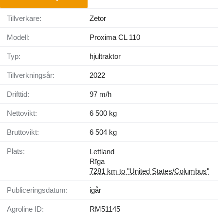
Tillverkare:
Zetor
Modell:
Proxima CL 110
Typ:
hjultraktor
Tillverkningsår:
2022
Drifttid:
97 m/h
Nettovikt:
6 500 kg
Bruttovikt:
6 504 kg
Plats:
Lettland
Rīga
7281 km to "United States/Columbus"
Publiceringsdatum:
igår
Agroline ID:
RM51145