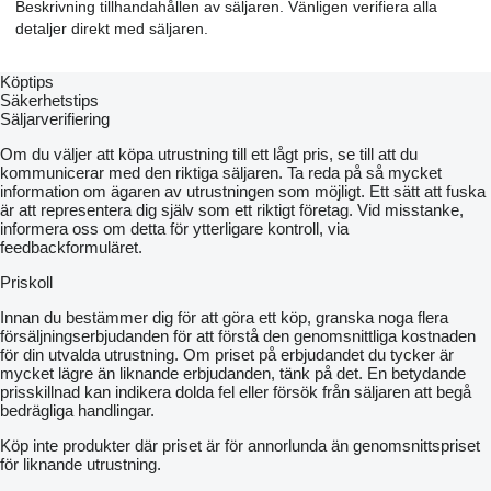
Beskrivning tillhandahållen av säljaren. Vänligen verifiera alla
detaljer direkt med säljaren.
Köptips
Säkerhetstips
Säljarverifiering
Om du väljer att köpa utrustning till ett lågt pris, se till att du
kommunicerar med den riktiga säljaren. Ta reda på så mycket
information om ägaren av utrustningen som möjligt. Ett sätt att fuska
är att representera dig själv som ett riktigt företag. Vid misstanke,
informera oss om detta för ytterligare kontroll, via
feedbackformuläret.
Priskoll
Innan du bestämmer dig för att göra ett köp, granska noga flera
försäljningserbjudanden för att förstå den genomsnittliga kostnaden
för din utvalda utrustning. Om priset på erbjudandet du tycker är
mycket lägre än liknande erbjudanden, tänk på det. En betydande
prisskillnad kan indikera dolda fel eller försök från säljaren att begå
bedrägliga handlingar.
Köp inte produkter där priset är för annorlunda än genomsnittspriset
för liknande utrustning.