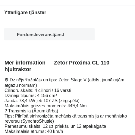
Ytterligare tjänster
Fordonsleveranstjänst
Mer information — Zetor Proxima CL 110
hjultraktor
⚙️ DzinējsRažotājs un tips: Zetor, Stage V (atbilst jaunākajām
atgāzu normām)
Cilindru skaits: 4 cilindri / 16 vārsti
Dzinēja tilpums: 4 156 cm³
Jauda: 78,4 kW jeb 107 ZS (zirgspēki)
Maksimālais griezes moments: 449,4 Nm
? Transmisija (Ātrumkārba)
Tips: Pilnībā sinhronizēta mehāniskā transmisija ar mehānisko
reversu (SynchroShuttle)
Pārnesumu skaits: 12 uz priekšu un 12 atpakaļgaitā
Maksimālais ātrums: 40 km/h