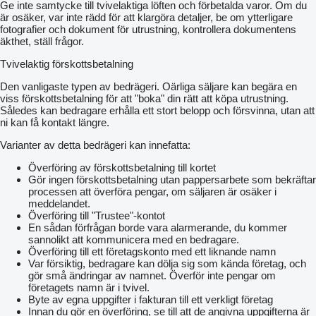
Ge inte samtycke till tvivelaktiga löften och förbetalda varor. Om du
är osäker, var inte rädd för att klargöra detaljer, be om ytterligare
fotografier och dokument för utrustning, kontrollera dokumentens
äkthet, ställ frågor.
Tvivelaktig förskottsbetalning
Den vanligaste typen av bedrägeri. Oärliga säljare kan begära en
viss förskottsbetalning för att "boka" din rätt att köpa utrustning.
Således kan bedragare erhålla ett stort belopp och försvinna, utan att
ni kan få kontakt längre.
Varianter av detta bedrägeri kan innefatta:
Överföring av förskottsbetalning till kortet
Gör ingen förskottsbetalning utan pappersarbete som bekräftar
processen att överföra pengar, om säljaren är osäker i
meddelandet.
Överföring till "Trustee"-kontot
En sådan förfrågan borde vara alarmerande, du kommer
sannolikt att kommunicera med en bedragare.
Överföring till ett företagskonto med ett liknande namn
Var försiktig, bedragare kan dölja sig som kända företag, och
gör små ändringar av namnet. Överför inte pengar om
företagets namn är i tvivel.
Byte av egna uppgifter i fakturan till ett verkligt företag
Innan du gör en överföring, se till att de angivna uppgifterna är