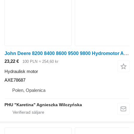
John Deere 8200 8400 8600 9500 9800 Hydromotor AXE78687 hydraulisk motor till John Deere 8200 ,8400, 8600, 9500, 9800 hjultraktor
23,22 €
100 PLN
≈ 254,60 kr
Hydraulisk motor
AXE78687
Polen, Opalenica
PHU "Karetina" Agnieszka Wilczyńska