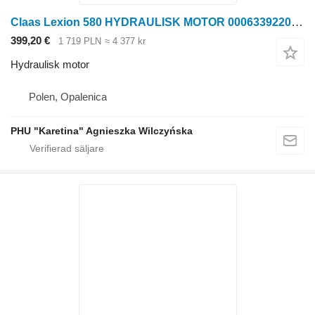
Claas Lexion 580 HYDRAULISK MOTOR 0006339220 (Kylarens korgdrivning) till Claas Lexion 580 skördetröska
399,20 €
1 719 PLN
≈ 4 377 kr
Hydraulisk motor
Polen, Opalenica
PHU "Karetina" Agnieszka Wilczyńska