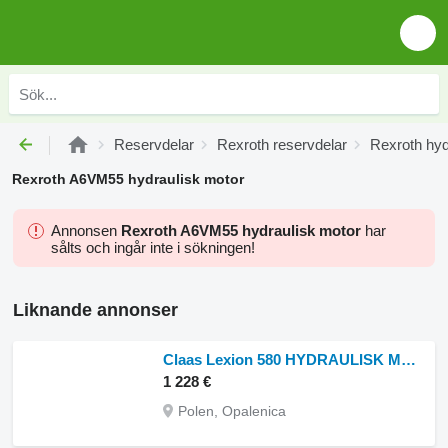
Reservdelar
Rexroth reservdelar
Rexroth hyd
Rexroth A6VM55 hydraulisk motor
Annonsen
Rexroth A6VM55 hydraulisk motor
har
sålts och ingår inte i sökningen!
Liknande annonser
Claas Lexion 580 HYDRAULISK MOTOR 0007454980 (Hydrostatisk drivning till Claas Lexion 580 skördetröska
1 228 €
Polen, Opalenica