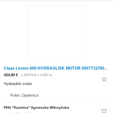
Claas Lexion 600 HYDRAULISK MOTOR 0007715760 (Drivning för fläkt) till Claas Lexion 600 skördetröska
424,80 €
1 829 PLN
≈ 4 657 kr
Hydraulisk motor
Polen, Opalenica
PHU "Karetina" Agnieszka Wilczyńska