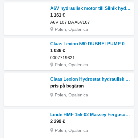
A6V hydraulisk motor till Silnik hydrauliczny pompa jazdy
1 161 €
A6V 107 DA A6V107
Polen, Opalenica
Claas Lexion 580 DUBBELPUMP 0007719621 (Hydraulpumpar) hydraulisk motor till Claas Lexion 580 skördetröska
1 036 €
0007719621
Polen, Opalenica
Claas Lexion Hydrostat hydraulisk motor till Claas Lexion skördetröska
pris på begäran
Polen, Opalenica
Linde HMF 155-02 Massey Ferguson hydraulpump Hydromotor 155-02 hydraulisk motor
2 299 €
Polen, Opalenica