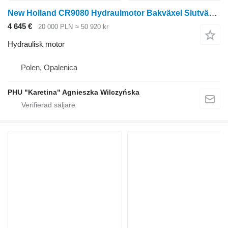
New Holland CR9080 Hydraulmotor Bakväxel Slutväxel DELAR 87281652 hydraulisk motor till New Holland
4 645 €
20 000 PLN
≈ 50 920 kr
Hydraulisk motor
Polen, Opalenica
PHU "Karetina" Agnieszka Wilczyńska