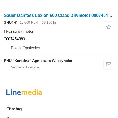
Sauer-Danfoss Lexion 600 Claas Drivmotor 0007454880, Sauer Danfoss 51V250 hydraulisk motor till Claas Lexion 600 skördetröska
3 484 €
15 000 PLN
≈ 38 190 kr
Hydraulisk motor
0007454880
Polen, Opalenica
PHU "Karetina" Agnieszka Wilczyńska
Företag