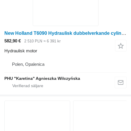
New Holland T6090 Hydraulisk dubbelverkande cylinder, 50 mm stång, ''90 mm borrning,'' 2 hydraulisk motor till New Holland T6090 hjultraktor
582,90 €
2 510 PLN
≈ 6 391 kr
Hydraulisk motor
Polen, Opalenica
PHU "Karetina" Agnieszka Wilczyńska