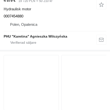
4 579 €
19 720 PLN
≈ 50 210 kr
Hydraulisk motor
0007454880
Polen, Opalenica
PHU "Karetina" Agnieszka Wilczyńska