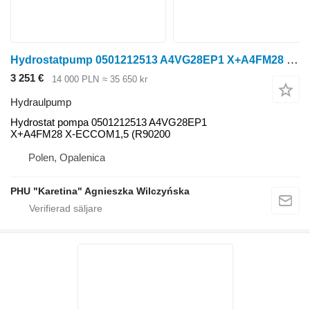
Hydrostatpump 0501212513 A4VG28EP1 X+A4FM28 X-ECCOM1,5 (R90200 hydraulpump
3 251 €
14 000 PLN
≈ 35 650 kr
Hydraulpump
Hydrostat pompa 0501212513 A4VG28EP1
X+A4FM28 X-ECCOM1,5 (R90200
Polen, Opalenica
PHU "Karetina" Agnieszka Wilczyńska