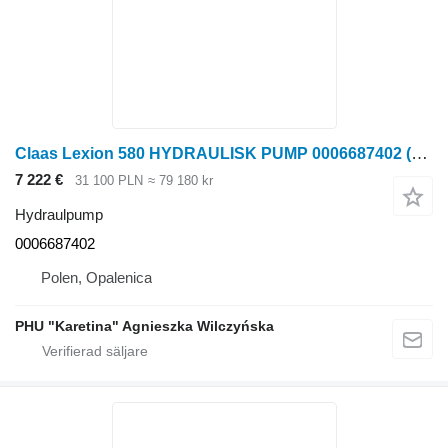
Claas Lexion 580 HYDRAULISK PUMP 0006687402 (Hydraulpumpar) till Claas Lexion 580 skördetröska
7 222 €
31 100 PLN
≈ 79 180 kr
Hydraulpump
0006687402
Polen, Opalenica
PHU "Karetina" Agnieszka Wilczyńska