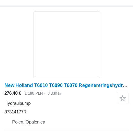
New Holland T6010 T6090 T6070 Regenereringshydraulpump 19,69 cc 87314177R till New Holland T6010 T6090 T6070 hjultraktor
276,40 €
1 190 PLN
≈ 3 030 kr
Hydraulpump
87314177R
Polen, Opalenica