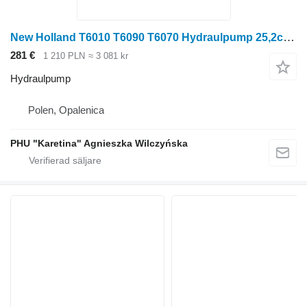
New Holland T6010 T6090 T6070 Hydraulpump 25,2cc 87395822 till New Holland T6010 T6090 T6070 hjultraktor
281 €
1 210 PLN
≈ 3 081 kr
Hydraulpump
Polen, Opalenica
PHU "Karetina" Agnieszka Wilczyńska