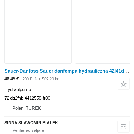
Sauer-Danfoss Sauer danfompa hydrauliczna 42l41d 72jdg2fnb 4412558-fr00 do tra hydraulpump
46,45 €
200 PLN
≈ 509,20 kr
Hydraulpump
72jdg2fnb 4412558-fr00
Polen, TUREK
SINNA SŁAWOMIR BIAŁEK