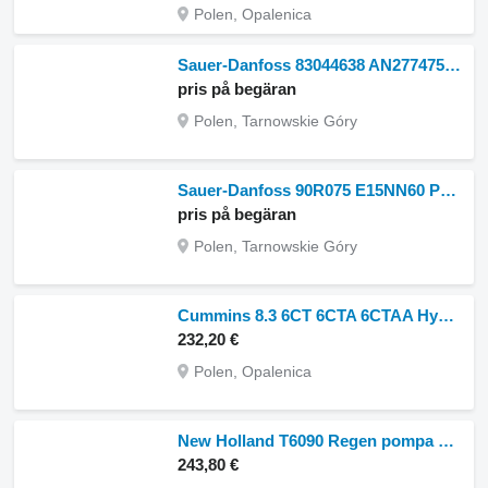
Polen, Opalenica
Sauer-Danfoss 83044638 AN277475 hydraulpump till PICKER COTTON 7260, 9970 bomullsskördare
pris på begäran
Polen, Tarnowskie Góry
Sauer-Danfoss 90R075 E15NN60 P3S1 D04 GBS 511480 hydraulpump till NOKKA 6WD skördare
pris på begäran
Polen, Tarnowskie Góry
Cummins 8.3 6CT 6CTA 6CTAA Hydraulisk kamaxelpump hydraulpump
232,20 €
Polen, Opalenica
New Holland T6090 Regen pompa hydraul 25.67 cc 84263360R hydraulpump till New Holland
243,80 €