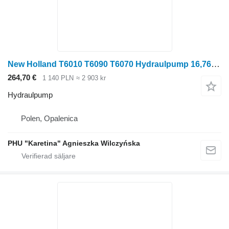
New Holland T6010 T6090 T6070 Hydraulpump 16,76 cc 87603409 till New Holland T6010 T6090 T6070 hjultraktor
264,70 €
1 140 PLN
≈ 2 903 kr
Hydraulpump
Polen, Opalenica
PHU "Karetina" Agnieszka Wilczyńska