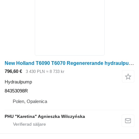
New Holland T6090 T6070 Regenererande hydraulpump 56 cc 84353098R till New Holland T6090 T6070 hjultraktor
796,60 €
3 430 PLN
≈ 8 733 kr
Hydraulpump
84353098R
Polen, Opalenica
PHU "Karetina" Agnieszka Wilczyńska