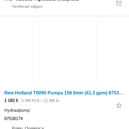
New Holland T6090 Pumpa 156 l/min (41,3 gpm) 87538174 hydraulpump till New Holland T6090 hjultraktor
1 182 €
5 090 PLN
≈ 12 960 kr
Hydraulpump
87538174
Polen, Opalenica