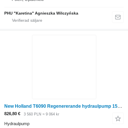
PHU "Karetina" Agnieszka Wilczyńska
New Holland T6090 Regenererande hydraulpump 156 lpm (41,3 gpm) 87538174R till New Holland T6090 hjultraktor
826,80 €
3 560 PLN
≈ 9 064 kr
Hydraulpump