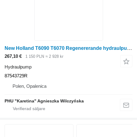
New Holland T6090 T6070 Regenererande hydraulpump 87543729R till New Holland T6090 T6070 skördetröska
267,10 €
1 150 PLN
≈ 2 928 kr
Hydraulpump
87543729R
Polen, Opalenica
PHU "Karetina" Agnieszka Wilczyńska