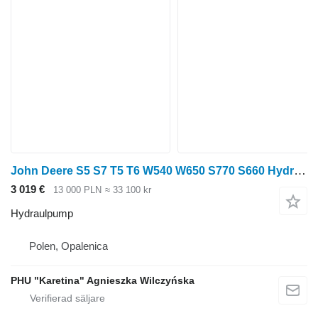
John Deere S5 S7 T5 T6 W540 W650 S770 S660 Hydraulpump AXE15826 till John Deere S5 S7 skördetröska
3 019 €
13 000 PLN
≈ 33 100 kr
Hydraulpump
Polen, Opalenica
PHU "Karetina" Agnieszka Wilczyńska