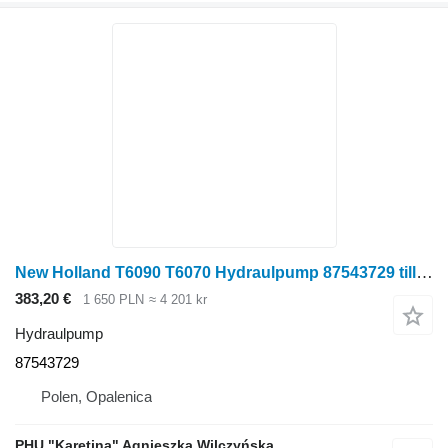
New Holland T6090 T6070 Hydraulpump 87543729 till New Holland T6090 T6070 skördetröska
383,20 €
1 650 PLN
≈ 4 201 kr
Hydraulpump
87543729
Polen, Opalenica
PHU "Karetina" Agnieszka Wilczyńska