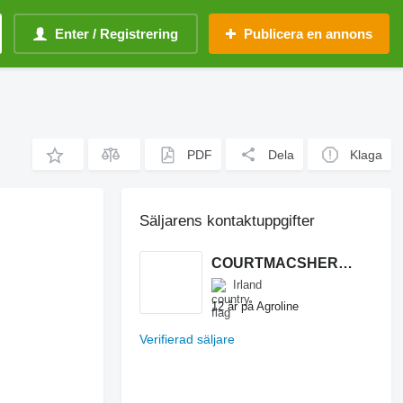
Enter / Registrering
Publicera en annons
PDF
Dela
Klaga
Säljarens kontaktuppgifter
COURTMACSHERRY MACHINERY LTD
Irland
12 år på Agroline
Verifierad säljare