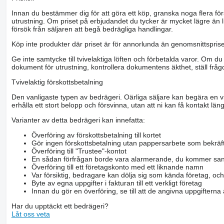
Innan du bestämmer dig för att göra ett köp, granska noga flera för
utrustning. Om priset på erbjudandet du tycker är mycket lägre än l
försök från säljaren att begå bedrägliga handlingar.
Köp inte produkter där priset är för annorlunda än genomsnittspriset
Ge inte samtycke till tvivelaktiga löften och förbetalda varor. Om du 
dokument för utrustning, kontrollera dokumentens äkthet, ställ frågo
Tvivelaktig förskottsbetalning
Den vanligaste typen av bedrägeri. Oärliga säljare kan begära en vis
erhålla ett stort belopp och försvinna, utan att ni kan få kontakt läng
Varianter av detta bedrägeri kan innefatta:
Överföring av förskottsbetalning till kortet
Gör ingen förskottsbetalning utan pappersarbete som bekräft
Överföring till "Trustee"-kontot
En sådan förfrågan borde vara alarmerande, du kommer san
Överföring till ett företagskonto med ett liknande namn
Var försiktig, bedragare kan dölja sig som kända företag, oc
Byte av egna uppgifter i fakturan till ett verkligt företag
Innan du gör en överföring, se till att de angivna uppgiftern
Har du upptäckt ett bedrägeri?
Låt oss veta