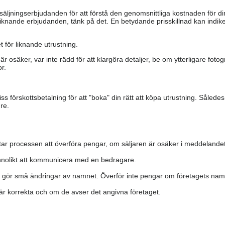
säljningserbjudanden för att förstå den genomsnittliga kostnaden för di
iknande erbjudanden, tänk på det. En betydande prisskillnad kan indiker
 för liknande utrustning.
är osäker, var inte rädd för att klargöra detaljer, be om ytterligare fotog
r.
s förskottsbetalning för att "boka" din rätt att köpa utrustning. Såled
re.
ar processen att överföra pengar, om säljaren är osäker i meddelandet
nolikt att kommunicera med en bedragare.
h gör små ändringar av namnet. Överför inte pengar om företagets namn 
a är korrekta och om de avser det angivna företaget.