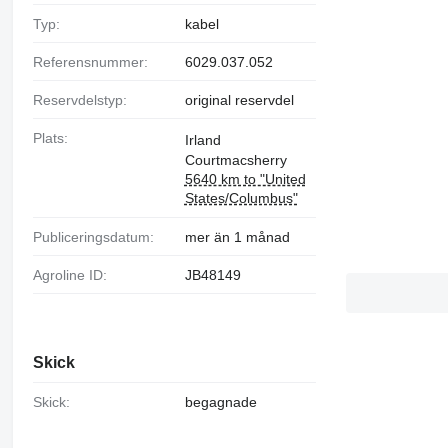
Typ:
kabel
Referensnummer:
6029.037.052
Reservdelstyp:
original reservdel
Plats:
Irland
Courtmacsherry
5640 km to "United
States/Columbus"
Publiceringsdatum:
mer än 1 månad
Agroline ID:
JB48149
Skick
Skick:
begagnade