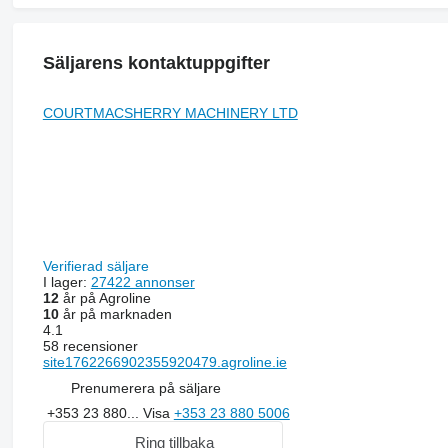
Säljarens kontaktuppgifter
COURTMACSHERRY MACHINERY LTD
Verifierad säljare
I lager:
27422 annonser
12
år på Agroline
10
år på marknaden
4.1
58 recensioner
site1762266902355920479.agroline.ie
Prenumerera på säljare
+353 23 880...
Visa
+353 23 880 5006
Ring tillbaka