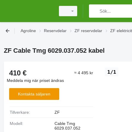
Agroline
Reservdelar
ZF reservdelar
ZF elektrici
ZF Cable Tmg 6029.037.052 kabel
410 €
1/1
≈ 4 495 kr
Meddela mig när priset ändras
Kontakta säljaren
Tillverkare:
ZF
Modell:
Cable Tmg
6029.037.052