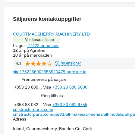
Säljarens kontaktuppgifter
COURTMACSHERRY MACHINERY LTD
Verifierad säljare
I lager:
27422 annonser
12
år på Agroline
10
år på marknaden
58 recensioner
4.1
site1762266902355920479.agroline.ie
Prenumerera på säljare
+353 23 880...
Visa
+353 23 880 5006
Ring tillbaka
+353 83 082...
Visa
+353 83 082 9755
cmstractorparts.com/
cmstractorparts.com/part/1/all-makes/all-series/all-models/all-p
Adress
Irland, Courtmacsherry, Bandon Co. Cork