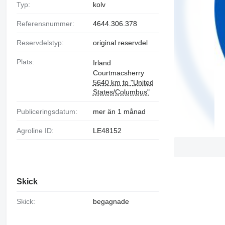
Typ:
kolv
Referensnummer:
4644.306.378
Reservdelstyp:
original reservdel
Plats:
Irland
Courtmacsherry
5640 km to "United
States/Columbus"
Publiceringsdatum:
mer än 1 månad
Agroline ID:
LE48152
Skick
Skick:
begagnade