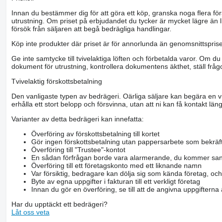
Innan du bestämmer dig för att göra ett köp, granska noga flera för
utrustning. Om priset på erbjudandet du tycker är mycket lägre än l
försök från säljaren att begå bedrägliga handlingar.
Köp inte produkter där priset är för annorlunda än genomsnittspriset
Ge inte samtycke till tvivelaktiga löften och förbetalda varor. Om du 
dokument för utrustning, kontrollera dokumentens äkthet, ställ frågo
Tvivelaktig förskottsbetalning
Den vanligaste typen av bedrägeri. Oärliga säljare kan begära en vis
erhålla ett stort belopp och försvinna, utan att ni kan få kontakt läng
Varianter av detta bedrägeri kan innefatta:
Överföring av förskottsbetalning till kortet
Gör ingen förskottsbetalning utan pappersarbete som bekräft
Överföring till "Trustee"-kontot
En sådan förfrågan borde vara alarmerande, du kommer san
Överföring till ett företagskonto med ett liknande namn
Var försiktig, bedragare kan dölja sig som kända företag, oc
Byte av egna uppgifter i fakturan till ett verkligt företag
Innan du gör en överföring, se till att de angivna uppgiftern
Har du upptäckt ett bedrägeri?
Låt oss veta