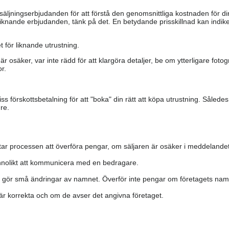
säljningserbjudanden för att förstå den genomsnittliga kostnaden för di
iknande erbjudanden, tänk på det. En betydande prisskillnad kan indiker
 för liknande utrustning.
är osäker, var inte rädd för att klargöra detaljer, be om ytterligare fotog
r.
s förskottsbetalning för att "boka" din rätt att köpa utrustning. Såled
re.
ar processen att överföra pengar, om säljaren är osäker i meddelandet
nolikt att kommunicera med en bedragare.
h gör små ändringar av namnet. Överför inte pengar om företagets namn 
a är korrekta och om de avser det angivna företaget.