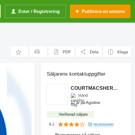
Enter / Registrering
Publicera en annons
PDF
Dela
Klaga
Säljarens kontaktuppgifter
COURTMACSHERRY MACHINERY LTD
Irland
12 år på Agroline
Verifierad säljare
58 recensioner
4.1
Prenumerera på säljare