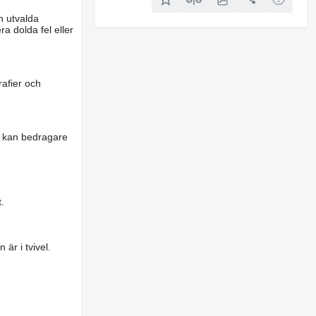
n utvalda
a dolda fel eller
rafier och
es kan bedragare
.
är i tvivel.