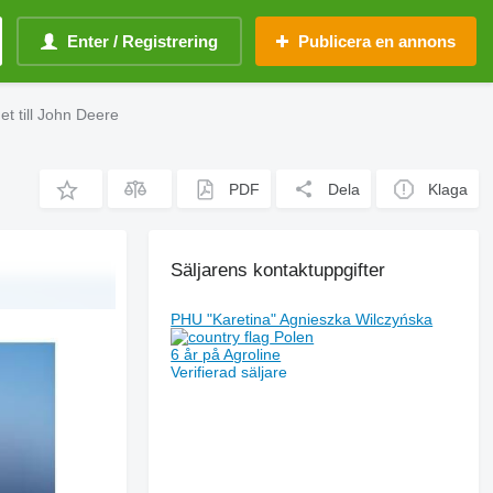
Enter / Registrering
Publicera en annons
et till John Deere
PDF
Dela
Klaga
Säljarens kontaktuppgifter
PHU "Karetina" Agnieszka Wilczyńska
Polen
6 år på Agroline
Verifierad säljare