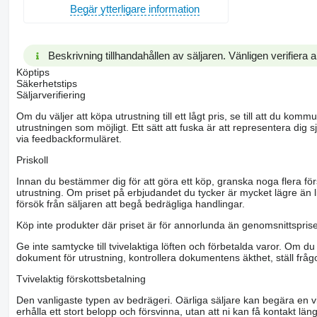
Begär ytterligare information
Beskrivning tillhandahållen av säljaren. Vänligen verifiera al
Köptips
Säkerhetstips
Säljarverifiering
Om du väljer att köpa utrustning till ett lågt pris, se till att du k
utrustningen som möjligt. Ett sätt att fuska är att representera dig sj
via feedbackformuläret.
Priskoll
Innan du bestämmer dig för att göra ett köp, granska noga flera för
utrustning. Om priset på erbjudandet du tycker är mycket lägre än l
försök från säljaren att begå bedrägliga handlingar.
Köp inte produkter där priset är för annorlunda än genomsnittspriset
Ge inte samtycke till tvivelaktiga löften och förbetalda varor. Om du 
dokument för utrustning, kontrollera dokumentens äkthet, ställ frågo
Tvivelaktig förskottsbetalning
Den vanligaste typen av bedrägeri. Oärliga säljare kan begära en vis
erhålla ett stort belopp och försvinna, utan att ni kan få kontakt läng