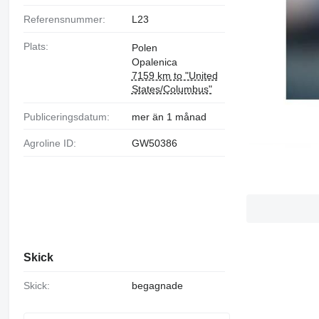
Referensnummer:
L23
Plats:
Polen
Opalenica
7159 km to "United
States/Columbus"
Publiceringsdatum:
mer än 1 månad
Agroline ID:
GW50386
Skick
Skick:
begagnade