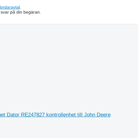
ändaravtal
.
 svar på din begäran.
t Dator RE247827 kontrollenhet till John Deere