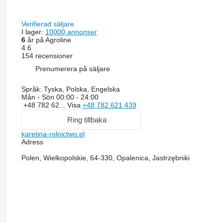
Verifierad säljare
I lager:
10000 annonser
6
år på Agroline
4.6
154 recensioner
Prenumerera på säljare
Språk:
Tyska, Polska, Engelska
Mån - Sön
00:00 - 24:00
+48 782 62...
Visa
+48 782 621 439
Ring tillbaka
karetina-rolnictwo.pl
Adress
Polen, Wielkopolskie, 64-330, Opalenica, Jastrzębniki