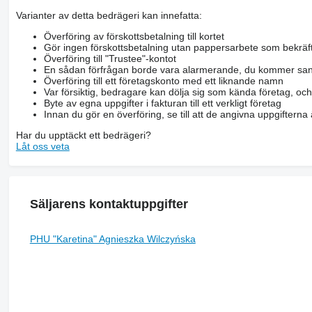
Varianter av detta bedrägeri kan innefatta:
Överföring av förskottsbetalning till kortet
Gör ingen förskottsbetalning utan pappersarbete som bekräft
Överföring till "Trustee"-kontot
En sådan förfrågan borde vara alarmerande, du kommer san
Överföring till ett företagskonto med ett liknande namn
Var försiktig, bedragare kan dölja sig som kända företag, oc
Byte av egna uppgifter i fakturan till ett verkligt företag
Innan du gör en överföring, se till att de angivna uppgiftern
Har du upptäckt ett bedrägeri?
Låt oss veta
Säljarens kontaktuppgifter
PHU "Karetina" Agnieszka Wilczyńska