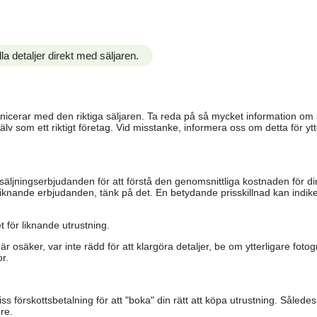
la detaljer direkt med säljaren.
ommunicerar med den riktiga säljaren. Ta reda på så mycket information o
älv som ett riktigt företag. Vid misstanke, informera oss om detta för ytte
säljningserbjudanden för att förstå den genomsnittliga kostnaden för di
iknande erbjudanden, tänk på det. En betydande prisskillnad kan indiker
 för liknande utrustning.
är osäker, var inte rädd för att klargöra detaljer, be om ytterligare fotog
r.
s förskottsbetalning för att "boka" din rätt att köpa utrustning. Såled
re.