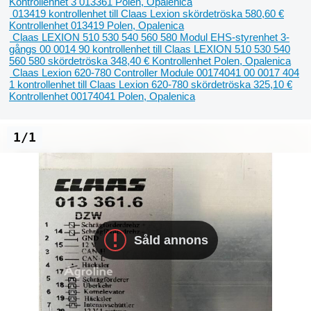
Kontrollenhet
3 013361
Polen, Opalenica
013419 kontrollenhet till Claas Lexion skördetröska
580,60 €
Kontrollenhet
013419
Polen, Opalenica
Claas LEXION 510 530 540 560 580 Modul EHS-styrenhet 3-
gångs 00 0014 90 kontrollenhet till Claas LEXION 510 530 540
560 580 skördetröska
348,40 €
Kontrollenhet
Polen, Opalenica
Claas Lexion 620-780 Controller Module 00174041 00 0017 404
1 kontrollenhet till Claas Lexion 620-780 skördetröska
325,10 €
Kontrollenhet
00174041
Polen, Opalenica
1/1
Såld annons