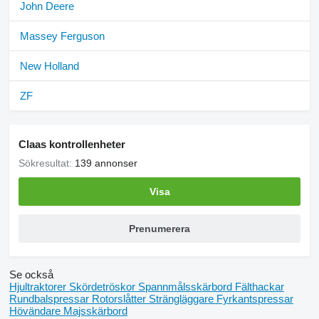
John Deere
Massey Ferguson
New Holland
ZF
Claas kontrollenheter
Sökresultat:
139 annonser
Visa
Prenumerera
Se också
Hjultraktorer
Skördetröskor
Spannmålsskärbord
Fälthackar
Rundbalspressar
Rotorslåtter
Strängläggare
Fyrkantspressar
Hövändare
Majsskärbord