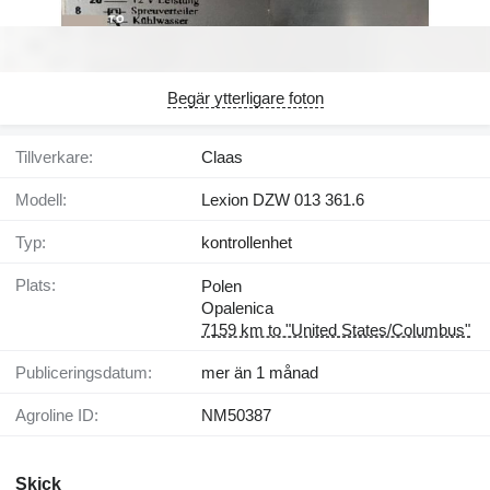
Begär ytterligare foton
Tillverkare:
Claas
Modell:
Lexion DZW 013 361.6
Typ:
kontrollenhet
Plats:
Polen
Opalenica
7159 km to "United States/Columbus"
Publiceringsdatum:
mer än 1 månad
Agroline ID:
NM50387
Skick