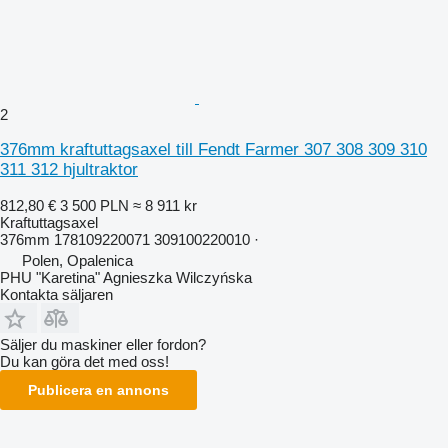
2
376mm kraftuttagsaxel till Fendt Farmer 307 308 309 310
311 312 hjultraktor
812,80 €
3 500 PLN
≈ 8 911 kr
Kraftuttagsaxel
376mm 178109220071 309100220010 ·
Polen, Opalenica
PHU "Karetina" Agnieszka Wilczyńska
Kontakta säljaren
Säljer du maskiner eller fordon?
Du kan göra det med oss!
Publicera en annons