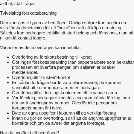
äkthet, ställ frågor.
Tvivelaktig förskottsbetalning
Den vanligaste typen av bedrägeri. Oärliga säljare kan begära en
viss förskottsbetalning för att "boka" din rätt att köpa utrustning.
Således kan bedragare erhålla ett stort belopp och försvinna, utan att
ni kan få kontakt längre.
Varianter av detta bedrägeri kan innefatta:
Överföring av förskottsbetalning till kortet
Gör ingen förskottsbetalning utan pappersarbete som bekräftar
processen att överföra pengar, om säljaren är osäker i
meddelandet.
Överföring till "Trustee"-kontot
En sådan förfrågan borde vara alarmerande, du kommer
sannolikt att kommunicera med en bedragare.
Överföring till ett företagskonto med ett liknande namn
Var försiktig, bedragare kan dölja sig som kända företag, och
gör små ändringar av namnet. Överför inte pengar om
företagets namn är i tvivel.
Byte av egna uppgifter i fakturan till ett verkligt företag
Innan du gör en överföring, se till att de angivna uppgifterna är
korrekta och om de avser det angivna företaget.
Har du upptäckt ett bedrägeri?