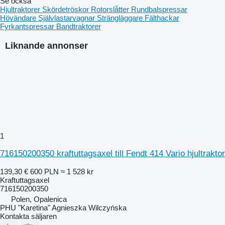
Se också
Hjultraktorer
Skördetröskor
Rotorslåtter
Rundbalspressar
Hövändare
Självlastarvagnar
Strängläggare
Fälthackar
Fyrkantspressar
Bandtraktorer
Liknande annonser
1
716150200350 kraftuttagsaxel till Fendt 414 Vario hjultraktor
139,30 €
600 PLN
≈ 1 528 kr
Kraftuttagsaxel
716150200350
Polen, Opalenica
PHU "Karetina" Agnieszka Wilczyńska
Kontakta säljaren