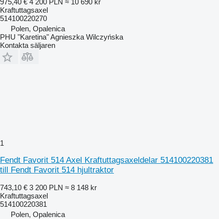
975,40 €
4 200 PLN
≈ 10 690 kr
Kraftuttagsaxel
514100220270
Polen, Opalenica
PHU "Karetina" Agnieszka Wilczyńska
Kontakta säljaren
1
Fendt Favorit 514 Axel Kraftuttagsaxeldelar 514100220381
till Fendt Favorit 514 hjultraktor
743,10 €
3 200 PLN
≈ 8 148 kr
Kraftuttagsaxel
514100220381
Polen, Opalenica