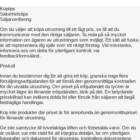
Köptips
Säkerhetstips
Säljarverifiering
Om du väljer att köpa utrustning till ett lågt pris, se till att du
kommunicerar med den riktiga säljaren. Ta reda på så mycket
information om ägaren av utrustningen som möjligt. Ett sätt att fuska
är att representera dig själv som ett riktigt företag. Vid misstanke,
informera oss om detta för ytterligare kontroll, via
feedbackformuläret.
Priskoll
Innan du bestämmer dig för att göra ett köp, granska noga flera
försäljningserbjudanden för att förstå den genomsnittliga kostnaden
för din utvalda utrustning. Om priset på erbjudandet du tycker är
mycket lägre än liknande erbjudanden, tänk på det. En betydande
prisskillnad kan indikera dolda fel eller försök från säljaren att begå
bedrägliga handlingar.
Köp inte produkter där priset är för annorlunda än genomsnittspriset
för liknande utrustning.
Ge inte samtycke till tvivelaktiga löften och förbetalda varor. Om du
är osäker, var inte rädd för att klargöra detaljer, be om ytterligare
fotografier och dokument för utrustning, kontrollera dokumentens