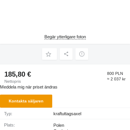
Begär ytterligare foton
185,80 €
800 PLN
≈ 2 037 kr
Nettopris
Meddela mig när priset ändras
Kontakta säljaren
Typ:
kraftuttagsaxel
Plats:
Polen