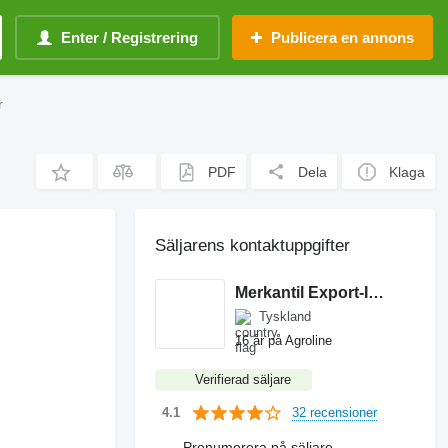
Enter / Registrering
Publicera en annons
r
PDF
Dela
Klaga
Säljarens kontaktuppgifter
Merkantil Export-Import GmbH
Tyskland
16 år på Agroline
Verifierad säljare
32 recensioner
4.1
Prenumerera på säljare