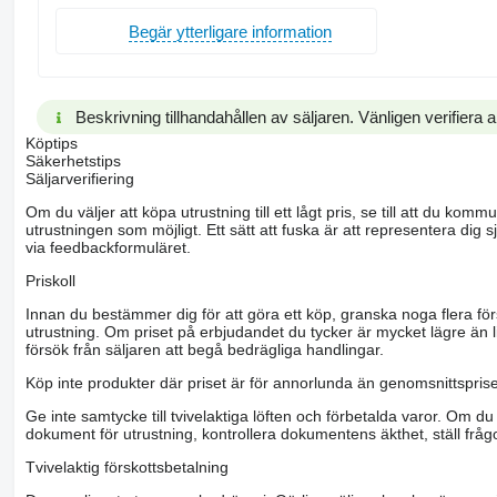
Begär ytterligare information
Beskrivning tillhandahållen av säljaren. Vänligen verifiera al
Köptips
Säkerhetstips
Säljarverifiering
Om du väljer att köpa utrustning till ett lågt pris, se till att du k
utrustningen som möjligt. Ett sätt att fuska är att representera dig sj
via feedbackformuläret.
Priskoll
Innan du bestämmer dig för att göra ett köp, granska noga flera för
utrustning. Om priset på erbjudandet du tycker är mycket lägre än l
försök från säljaren att begå bedrägliga handlingar.
Köp inte produkter där priset är för annorlunda än genomsnittspriset
Ge inte samtycke till tvivelaktiga löften och förbetalda varor. Om du 
dokument för utrustning, kontrollera dokumentens äkthet, ställ frågo
Tvivelaktig förskottsbetalning