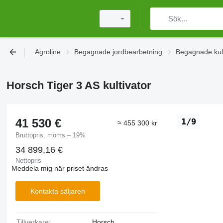
Agroline
Begagnade jordbearbetning
Begagnade kult
Horsch Tiger 3 AS kultivator
41 530 €
1/9
≈ 455 300 kr
Bruttopris, moms – 19%
34 899,16 €
Nettopris
Meddela mig när priset ändras
Kontakta säljaren
Tillverkare:
Horsch