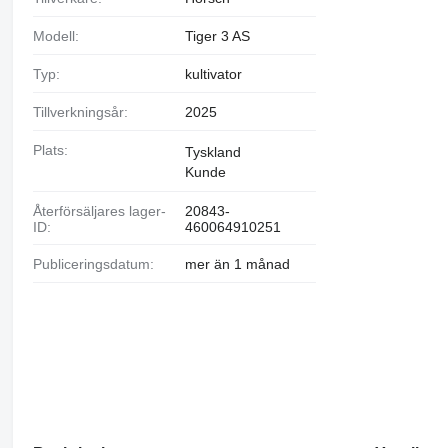
Modell:
Tiger 3 AS
Typ:
kultivator
Tillverkningsår:
2025
Plats:
Tyskland
Kunde
Återförsäljares lager-
20843-
ID:
460064910251
Publiceringsdatum:
mer än 1 månad