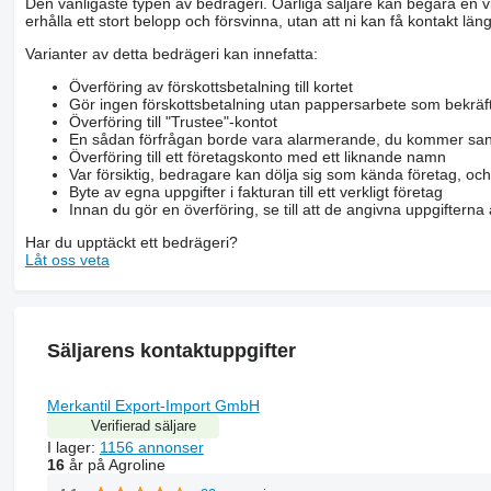
Den vanligaste typen av bedrägeri. Oärliga säljare kan begära en vis
erhålla ett stort belopp och försvinna, utan att ni kan få kontakt läng
Varianter av detta bedrägeri kan innefatta:
Överföring av förskottsbetalning till kortet
Gör ingen förskottsbetalning utan pappersarbete som bekräft
Överföring till "Trustee"-kontot
En sådan förfrågan borde vara alarmerande, du kommer san
Överföring till ett företagskonto med ett liknande namn
Var försiktig, bedragare kan dölja sig som kända företag, oc
Byte av egna uppgifter i fakturan till ett verkligt företag
Innan du gör en överföring, se till att de angivna uppgiftern
Har du upptäckt ett bedrägeri?
Låt oss veta
Säljarens kontaktuppgifter
Merkantil Export-Import GmbH
Verifierad säljare
I lager:
1156 annonser
16
år på Agroline