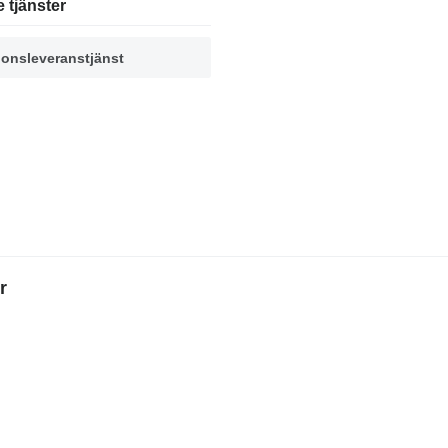
e tjänster
onsleveranstjänst
r