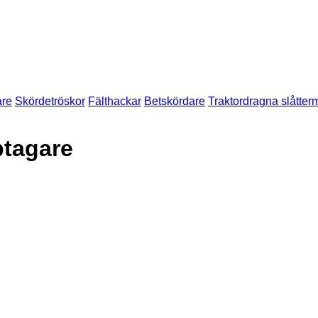
are
Skördetröskor
Fälthackar
Betskördare
Traktordragna slåtter
ptagare