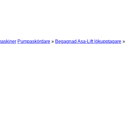
maskiner
Pumpaskördare
»
Begagnad Asa-Lift lökupptagare
»