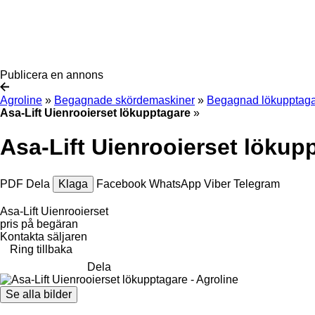
Publicera en annons
Agroline
»
Begagnade skördemaskiner
»
Begagnad lökupptag
Asa-Lift Uienrooierset lökupptagare
»
Asa-Lift Uienrooierset lökup
PDF
Dela
Klaga
Facebook
WhatsApp
Viber
Telegram
Asa-Lift Uienrooierset
pris på begäran
Kontakta säljaren
Ring tillbaka
Dela
Se alla bilder