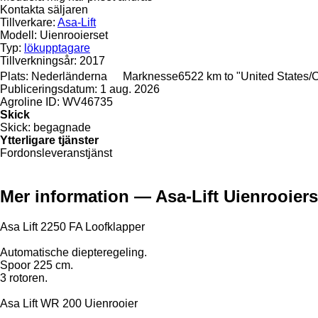
Kontakta säljaren
Tillverkare:
Asa-Lift
Modell:
Uienrooierset
Typ:
lökupptagare
Tillverkningsår:
2017
Plats:
Nederländerna
Marknesse
6522 km to "United States
Publiceringsdatum:
1 aug. 2026
Agroline ID:
WV46735
Skick
Skick:
begagnade
Ytterligare tjänster
Fordonsleveranstjänst
Mer information — Asa-Lift Uienrooier
Asa Lift 2250 FA Loofklapper
Automatische diepteregeling.
Spoor 225 cm.
3 rotoren.
Asa Lift WR 200 Uienrooier