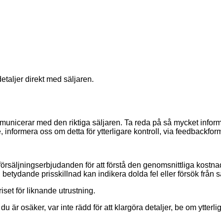
etaljer direkt med säljaren.
u kommunicerar med den riktiga säljaren. Ta reda på så mycket info
e, informera oss om detta för ytterligare kontroll, via feedbackfor
försäljningserbjudanden för att förstå den genomsnittliga kostna
betydande prisskillnad kan indikera dolda fel eller försök från 
iset för liknande utrustning.
du är osäker, var inte rädd för att klargöra detaljer, be om ytterl