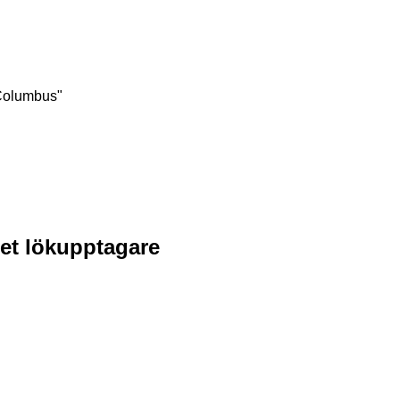
/Columbus"
set lökupptagare