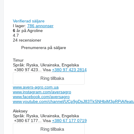
Verifierad säljare
I lager:
786 annonser
6
år på Agroline
4.7
24 recensioner
Prenumerera på säljare
Timur
Språk:
Ryska, Ukrainska, Engelska
+380 97 423...
Visa
+380 97 423 2814
Ring tillbaka
www.avers-agro.com.ua
www.instagram.com/aversagro
www.facebook.com/aversagro
www.youtube.com/channel/UCp9gDsJ83TkSNHbiM3pRPiA/feat
Aleksey
Språk:
Ryska, Ukrainska, Engelska
+380 67 177...
Visa
+380 67 177 0719
Ring tillbaka