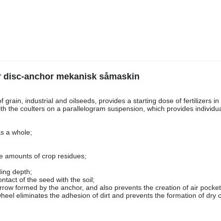
er disc-anchor mekanisk såmaskin
grain, industrial and oilseeds, provides a starting dose of fertilizers i
ith the coulters on a parallelogram suspension, which provides individu
as a whole;
e amounts of crop residues;
ing depth;
tact of the seed with the soil;
urrow formed by the anchor, and also prevents the creation of air pocke
eel eliminates the adhesion of dirt and prevents the formation of dry c