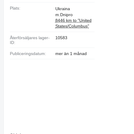
Plats:
Ukraina
m.Dnipro
8446 km to "United
States/Columbus"
Återförsäljares lager-
10583
ID:
Publiceringsdatum:
mer än 1 månad