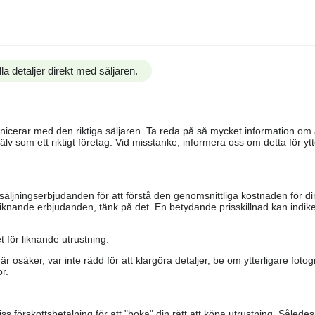
la detaljer direkt med säljaren.
ommunicerar med den riktiga säljaren. Ta reda på så mycket information o
älv som ett riktigt företag. Vid misstanke, informera oss om detta för ytte
säljningserbjudanden för att förstå den genomsnittliga kostnaden för di
iknande erbjudanden, tänk på det. En betydande prisskillnad kan indiker
 för liknande utrustning.
är osäker, var inte rädd för att klargöra detaljer, be om ytterligare fotog
r.
s förskottsbetalning för att "boka" din rätt att köpa utrustning. Såled