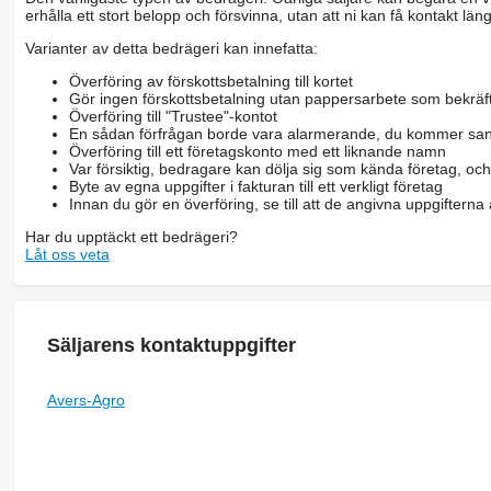
erhålla ett stort belopp och försvinna, utan att ni kan få kontakt läng
Varianter av detta bedrägeri kan innefatta:
Överföring av förskottsbetalning till kortet
Gör ingen förskottsbetalning utan pappersarbete som bekräft
Överföring till "Trustee"-kontot
En sådan förfrågan borde vara alarmerande, du kommer san
Överföring till ett företagskonto med ett liknande namn
Var försiktig, bedragare kan dölja sig som kända företag, oc
Byte av egna uppgifter i fakturan till ett verkligt företag
Innan du gör en överföring, se till att de angivna uppgiftern
Har du upptäckt ett bedrägeri?
Låt oss veta
Säljarens kontaktuppgifter
Avers-Agro