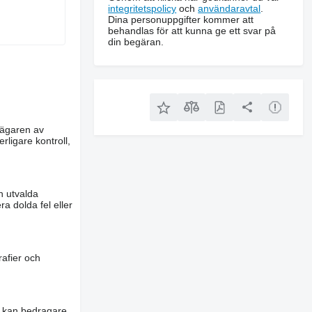
integritetspolicy
och
användaravtal
.
Dina personuppgifter kommer att
behandlas för att kunna ge ett svar på
din begäran.
m ägaren av
rligare kontroll,
n utvalda
a dolda fel eller
rafier och
es kan bedragare