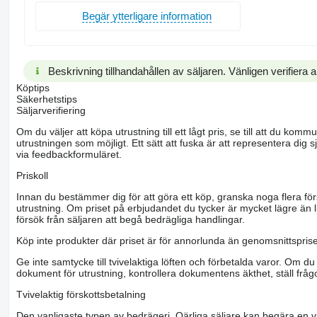
Begär ytterligare information
Beskrivning tillhandahållen av säljaren. Vänligen verifiera al
Köptips
Säkerhetstips
Säljarverifiering
Om du väljer att köpa utrustning till ett lågt pris, se till att du k
utrustningen som möjligt. Ett sätt att fuska är att representera dig sj
via feedbackformuläret.
Priskoll
Innan du bestämmer dig för att göra ett köp, granska noga flera för
utrustning. Om priset på erbjudandet du tycker är mycket lägre än l
försök från säljaren att begå bedrägliga handlingar.
Köp inte produkter där priset är för annorlunda än genomsnittspriset
Ge inte samtycke till tvivelaktiga löften och förbetalda varor. Om du 
dokument för utrustning, kontrollera dokumentens äkthet, ställ frågo
Tvivelaktig förskottsbetalning
Den vanligaste typen av bedrägeri. Oärliga säljare kan begära en vis