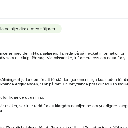
la detaljer direkt med säljaren.
ommunicerar med den riktiga säljaren. Ta reda på så mycket information o
älv som ett riktigt företag. Vid misstanke, informera oss om detta för ytte
säljningserbjudanden för att förstå den genomsnittliga kostnaden för di
iknande erbjudanden, tänk på det. En betydande prisskillnad kan indiker
 för liknande utrustning.
är osäker, var inte rädd för att klargöra detaljer, be om ytterligare fotog
r.
s förskottsbetalning för att "boka" din rätt att köpa utrustning. Såled