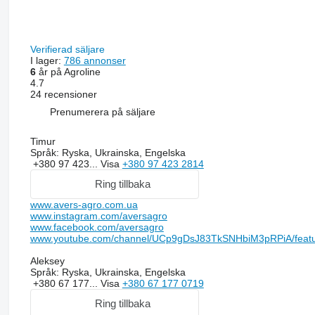
Verifierad säljare
I lager:
786 annonser
6
år på Agroline
4.7
24 recensioner
Prenumerera på säljare
Timur
Språk:
Ryska, Ukrainska, Engelska
+380 97 423...
Visa
+380 97 423 2814
Ring tillbaka
www.avers-agro.com.ua
www.instagram.com/aversagro
www.facebook.com/aversagro
www.youtube.com/channel/UCp9gDsJ83TkSNHbiM3pRPiA/feat
Aleksey
Språk:
Ryska, Ukrainska, Engelska
+380 67 177...
Visa
+380 67 177 0719
Ring tillbaka