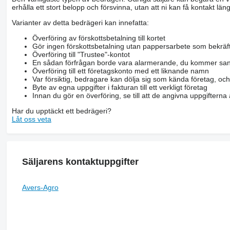
erhålla ett stort belopp och försvinna, utan att ni kan få kontakt läng
Varianter av detta bedrägeri kan innefatta:
Överföring av förskottsbetalning till kortet
Gör ingen förskottsbetalning utan pappersarbete som bekräft
Överföring till "Trustee"-kontot
En sådan förfrågan borde vara alarmerande, du kommer san
Överföring till ett företagskonto med ett liknande namn
Var försiktig, bedragare kan dölja sig som kända företag, oc
Byte av egna uppgifter i fakturan till ett verkligt företag
Innan du gör en överföring, se till att de angivna uppgiftern
Har du upptäckt ett bedrägeri?
Låt oss veta
Säljarens kontaktuppgifter
Avers-Agro