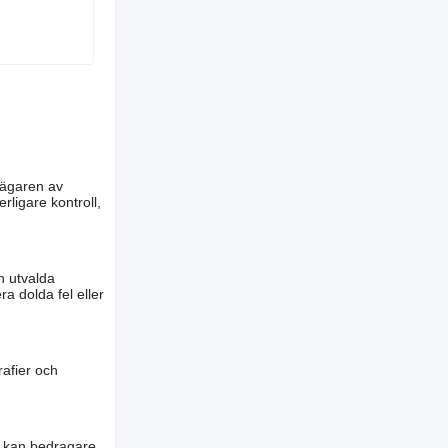
m ägaren av
rligare kontroll,
n utvalda
a dolda fel eller
rafier och
es kan bedragare