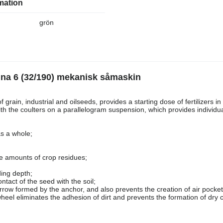
mation
grön
ina 6 (32/190) mekanisk såmaskin
grain, industrial and oilseeds, provides a starting dose of fertilizers i
ith the coulters on a parallelogram suspension, which provides individu
as a whole;
e amounts of crop residues;
ing depth;
tact of the seed with the soil;
urrow formed by the anchor, and also prevents the creation of air pocke
eel eliminates the adhesion of dirt and prevents the formation of dry c