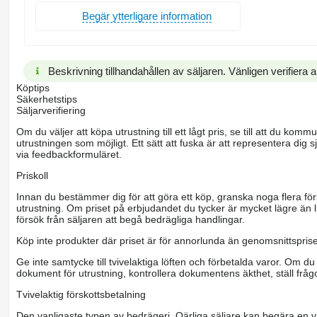
Begär ytterligare information
Beskrivning tillhandahållen av säljaren. Vänligen verifiera al
Köptips
Säkerhetstips
Säljarverifiering
Om du väljer att köpa utrustning till ett lågt pris, se till att du k
utrustningen som möjligt. Ett sätt att fuska är att representera dig sj
via feedbackformuläret.
Priskoll
Innan du bestämmer dig för att göra ett köp, granska noga flera för
utrustning. Om priset på erbjudandet du tycker är mycket lägre än l
försök från säljaren att begå bedrägliga handlingar.
Köp inte produkter där priset är för annorlunda än genomsnittspriset
Ge inte samtycke till tvivelaktiga löften och förbetalda varor. Om du 
dokument för utrustning, kontrollera dokumentens äkthet, ställ frågo
Tvivelaktig förskottsbetalning
Den vanligaste typen av bedrägeri. Oärliga säljare kan begära en vis