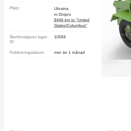
Plats:
Ukraina
m.Dnipro
8446 km to "United
States/Columbus"
Återförsäljares lager-
10584
ID:
Publiceringsdatum:
mer än 1 månad