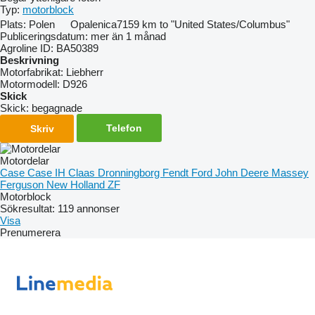
Typ:
motorblock
Plats:
Polen
Opalenica
7159 km to "United States/Columbus"
Publiceringsdatum:
mer än 1 månad
Agroline ID:
BA50389
Beskrivning
Motorfabrikat:
Liebherr
Motormodell:
D926
Skick
Skick:
begagnade
Telefon
Skriv
Motordelar
Case
Case IH
Claas
Dronningborg
Fendt
Ford
John Deere
Massey
Ferguson
New Holland
ZF
Motorblock
Sökresultat:
119 annonser
Visa
Prenumerera