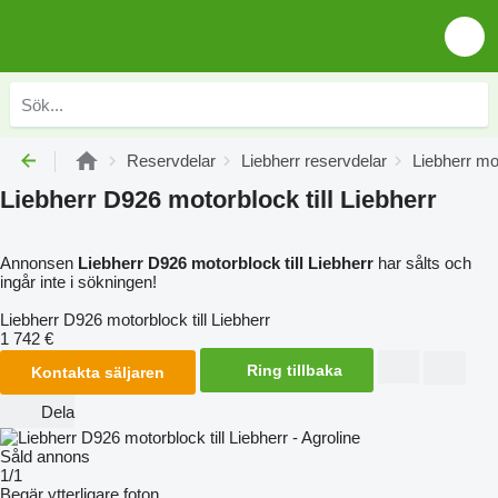
Reservdelar
Liebherr reservdelar
Liebherr mo
Liebherr D926 motorblock till Liebherr
Annonsen
Liebherr D926 motorblock till Liebherr
har sålts och
ingår inte i sökningen!
Liebherr D926 motorblock till Liebherr
1 742 €
Ring tillbaka
Kontakta säljaren
Dela
Såld annons
1/1
Begär ytterligare foton