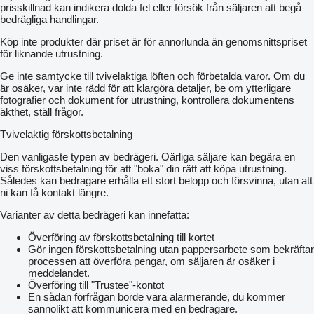
prisskillnad kan indikera dolda fel eller försök från säljaren att begå
bedrägliga handlingar.
Köp inte produkter där priset är för annorlunda än genomsnittspriset
för liknande utrustning.
Ge inte samtycke till tvivelaktiga löften och förbetalda varor. Om du
är osäker, var inte rädd för att klargöra detaljer, be om ytterligare
fotografier och dokument för utrustning, kontrollera dokumentens
äkthet, ställ frågor.
Tvivelaktig förskottsbetalning
Den vanligaste typen av bedrägeri. Oärliga säljare kan begära en
viss förskottsbetalning för att "boka" din rätt att köpa utrustning.
Således kan bedragare erhålla ett stort belopp och försvinna, utan att
ni kan få kontakt längre.
Varianter av detta bedrägeri kan innefatta:
Överföring av förskottsbetalning till kortet
Gör ingen förskottsbetalning utan pappersarbete som bekräftar
processen att överföra pengar, om säljaren är osäker i
meddelandet.
Överföring till "Trustee"-kontot
En sådan förfrågan borde vara alarmerande, du kommer
sannolikt att kommunicera med en bedragare.