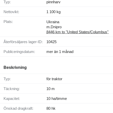
Typ:
pinnharv
Nettovikt:
1 100 kg
Plats:
Ukraina
m.Dnipro
8446 km to "United States/Columbus"
Återförsäljares lager-ID:
10425
Publiceringsdatum:
mer än 1 månad
Beskrivning
Typ:
för traktor
Täckning:
10 m
Kapacitet:
10 ha/timme
Önskad dragkraft:
80 hk