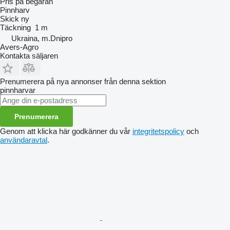
Pris på begäran
Pinnharv
Skick
ny
Täckning
1 m
Ukraina, m.Dnipro
Avers-Agro
Kontakta säljaren
Prenumerera på nya annonser från denna sektion
pinnharvar
Prenumerera
Genom att klicka här godkänner du vår
integritetspolicy
och
användaravtal
.