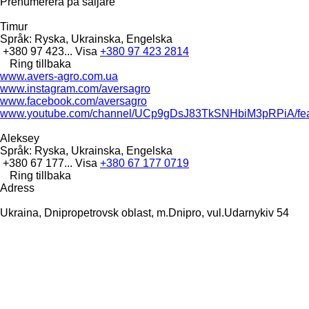
Prenumerera på säljare
Timur
Språk:
Ryska, Ukrainska, Engelska
+380 97 423...
Visa
+380 97 423 2814
Ring tillbaka
www.avers-agro.com.ua
www.instagram.com/aversagro
www.facebook.com/aversagro
www.youtube.com/channel/UCp9gDsJ83TkSNHbiM3pRPiA/fea
Aleksey
Språk:
Ryska, Ukrainska, Engelska
+380 67 177...
Visa
+380 67 177 0719
Ring tillbaka
Adress
Ukraina, Dnipropetrovsk oblast, m.Dnipro, vul.Udarnykiv 54