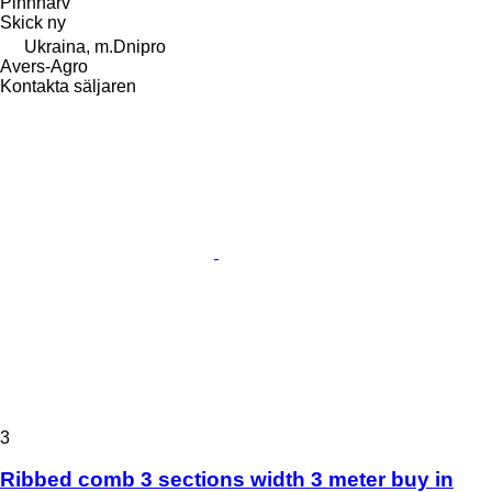
Pinnharv
Skick
ny
Ukraina, m.Dnipro
Avers-Agro
Kontakta säljaren
3
Ribbed comb 3 sections width 3 meter buy in