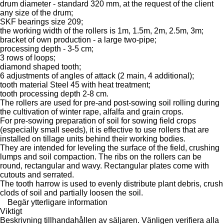
drum diameter - standard 320 mm, at the request of the client
any size of the drum;
SKF bearings size 209;
the working width of the rollers is 1m, 1.5m, 2m, 2.5m, 3m;
bracket of own production - a large two-pipe;
processing depth - 3-5 cm;
​3 rows of loops;
diamond shaped tooth;
6 adjustments of angles of attack (2 main, 4 additional);
tooth material Steel 45 with heat treatment;
tooth processing depth 2-8 cm.
The rollers are used for pre-and post-sowing soil rolling during
the cultivation of winter rape, alfalfa and grain crops.
For pre-sowing preparation of soil for sowing field crops
(especially small seeds), it is effective to use rollers that are
installed on tillage units behind their working bodies.
They are intended for leveling the surface of the field, crushing
lumps and soil compaction. The ribs on the rollers can be
round, rectangular and wavy. Rectangular plates come with
cutouts and serrated.
The tooth harrow is used to evenly distribute plant debris, crush
clods of soil and partially loosen the soil.
Begär ytterligare information
Viktigt
Beskrivning tillhandahållen av säljaren. Vänligen verifiera alla