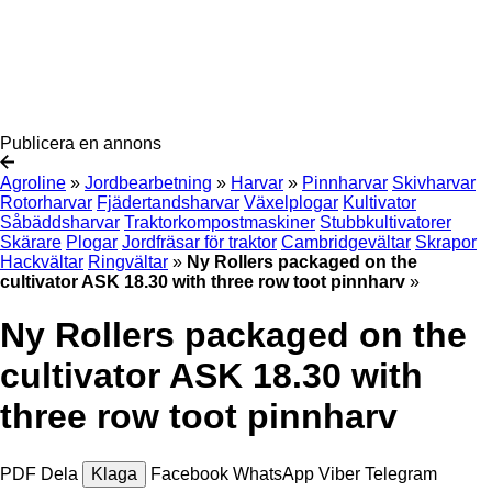
Publicera en annons
Agroline
»
Jordbearbetning
»
Harvar
»
Pinnharvar
Skivharvar
Rotorharvar
Fjädertandsharvar
Växelplogar
Kultivator
Såbäddsharvar
Traktorkompostmaskiner
Stubbkultivatorer
Skärare
Plogar
Jordfräsar för traktor
Cambridgevältar
Skrapor
Hackvältar
Ringvältar
»
Ny Rollers packaged on the
cultivator ASK 18.30 with three row toot pinnharv
»
Ny Rollers packaged on the
cultivator ASK 18.30 with
three row toot pinnharv
PDF
Dela
Klaga
Facebook
WhatsApp
Viber
Telegram