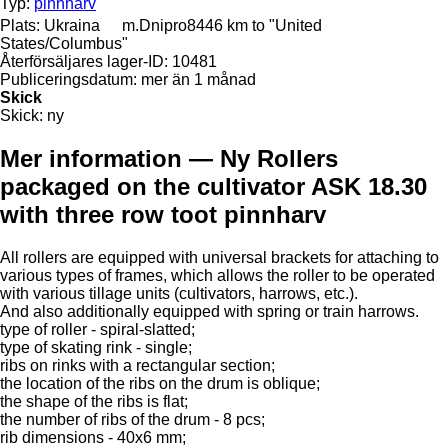
Typ:
pinnharv
Plats:
Ukraina
m.Dnipro
8446 km to "United
States/Columbus"
Återförsäljares lager-ID:
10481
Publiceringsdatum:
mer än 1 månad
Skick
Skick:
ny
Mer information — Ny Rollers
packaged on the cultivator ASK 18.30
with three row toot pinnharv
All rollers are equipped with universal brackets for attaching to
various types of frames, which allows the roller to be operated
with various tillage units (cultivators, harrows, etc.).
And also additionally equipped with spring or train harrows.
type of roller - spiral-slatted;
type of skating rink - single;
ribs on rinks with a rectangular section;
the location of the ribs on the drum is oblique;
the shape of the ribs is flat;
the number of ribs of the drum - 8 pcs;
rib dimensions - 40x6 mm;