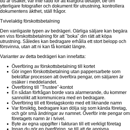
du är osäker, var inte rädd för att klargöra detaljer, be om
ytterligare fotografier och dokument för utrustning, kontrollera
dokumentens äkthet, ställ frågor.
Tvivelaktig förskottsbetalning
Den vanligaste typen av bedrägeri. Oärliga säljare kan begära
en viss förskottsbetalning för att "boka" din rätt att köpa
utrustning. Således kan bedragare erhålla ett stort belopp och
försvinna, utan att ni kan få kontakt längre.
Varianter av detta bedrägeri kan innefatta:
Överföring av förskottsbetalning till kortet
Gör ingen förskottsbetalning utan pappersarbete som
bekräftar processen att överföra pengar, om säljaren är
osäker i meddelandet.
Överföring till "Trustee"-kontot
En sådan förfrågan borde vara alarmerande, du kommer
sannolikt att kommunicera med en bedragare.
Överföring till ett företagskonto med ett liknande namn
Var försiktig, bedragare kan dölja sig som kända företag,
och gör små ändringar av namnet. Överför inte pengar om
företagets namn är i tvivel.
Byte av egna uppgifter i fakturan till ett verkligt företag
Innan du gör en överföring, se till att de angivna