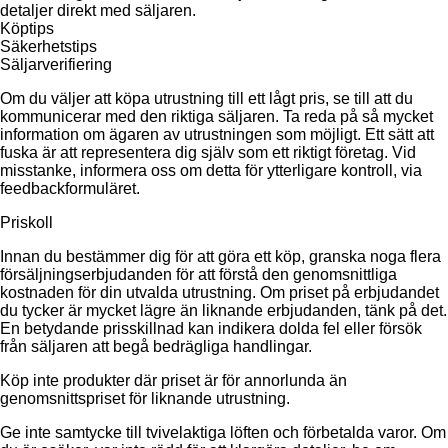
detaljer direkt med säljaren.
Köptips
Säkerhetstips
Säljarverifiering
Om du väljer att köpa utrustning till ett lågt pris, se till att du
kommunicerar med den riktiga säljaren. Ta reda på så mycket
information om ägaren av utrustningen som möjligt. Ett sätt att
fuska är att representera dig själv som ett riktigt företag. Vid
misstanke, informera oss om detta för ytterligare kontroll, via
feedbackformuläret.
Priskoll
Innan du bestämmer dig för att göra ett köp, granska noga flera
försäljningserbjudanden för att förstå den genomsnittliga
kostnaden för din utvalda utrustning. Om priset på erbjudandet
du tycker är mycket lägre än liknande erbjudanden, tänk på det.
En betydande prisskillnad kan indikera dolda fel eller försök
från säljaren att begå bedrägliga handlingar.
Köp inte produkter där priset är för annorlunda än
genomsnittspriset för liknande utrustning.
Ge inte samtycke till tvivelaktiga löften och förbetalda varor. Om