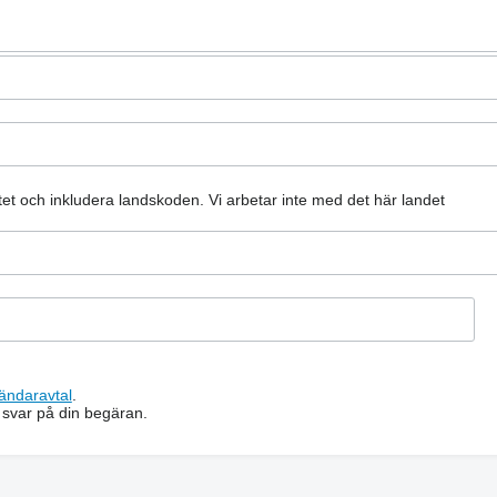
er, leveling the surface of the field, destroying the soil crust, crumbli
atet och inkludera landskoden.
Vi arbetar inte med det här landet
rops and industrial crops, planting seeds and fertilizers.
), pcs : 8
ändaravtal
.
 svar på din begäran.