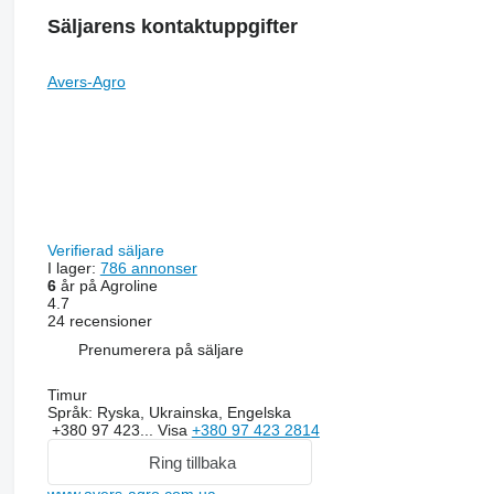
Säljarens kontaktuppgifter
Total tooth pieces
160
Avers-Agro
dimensions
Verifierad säljare
length m
I lager:
786 annonser
6
år på Agroline
4.7
9
24 recensioner
Prenumerera på säljare
Timur
width m
Språk:
Ryska, Ukrainska, Engelska
+380 97 423...
Visa
+380 97 423 2814
0.7
Ring tillbaka