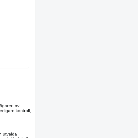
m ägaren av
rligare kontroll,
n utvalda