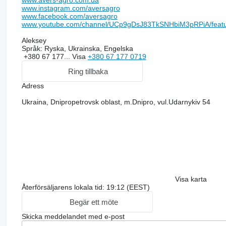
www.avers-agro.com.ua
www.instagram.com/aversagro
www.facebook.com/aversagro
height, m
www.youtube.com/channel/UCp9gDsJ83TkSNHbiM3pRPiA/feat
Aleksey
1
Språk:
Ryska, Ukrainska, Engelska
+380 67 177...
Visa
+380 67 177 0719
Ring tillbaka
Transport width, m
Adress
Ukraina, Dnipropetrovsk oblast, m.Dnipro, vul.Udarnykiv 54
2.14
Unit weight (with BZTS-1,0z harrows), kg
1120
Visa karta
Återförsäljarens lokala tid: 19:12 (EEST)
Begär ett möte
Tractor power, though, HP .
Skicka meddelandet med e-post