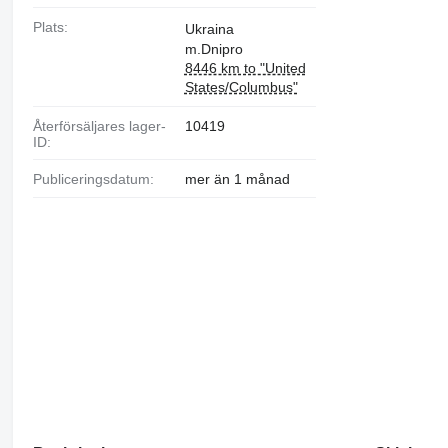
Plats:
Ukraina
m.Dnipro
8446 km to "United
States/Columbus"
Återförsäljares lager-
10419
ID:
Publiceringsdatum:
mer än 1 månad