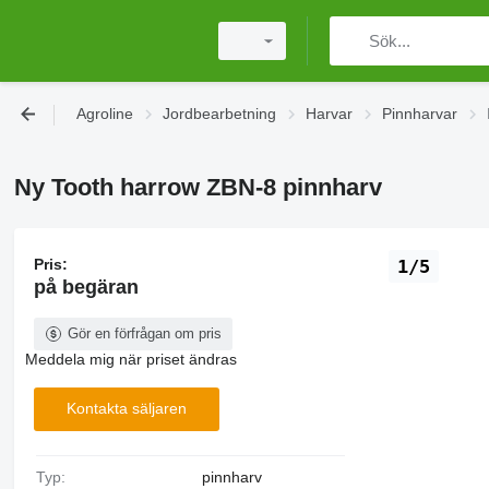
Agroline
Jordbearbetning
Harvar
Pinnharvar
Ny Tooth harrow ZBN-8 pinnharv
Pris:
1/5
på begäran
Gör en förfrågan om pris
Meddela mig när priset ändras
Kontakta säljaren
Typ:
pinnharv