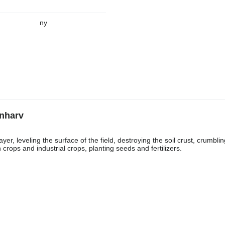
ny
nnharv
er, leveling the surface of the field, destroying the soil crust, crumbli
rops and industrial crops, planting seeds and fertilizers.