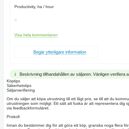
Productivity, ha / hour
9
Visa hela kommentaren
Working speed, no more, km / h
Begär ytterligare information
12
Beskrivning tillhandahållen av säljaren. Vänligen verifiera al
Transport speed, no more, km / h
Köptips
Säkerhetstips
Säljarverifiering
20
Om du väljer att köpa utrustning till ett lågt pris, se till att du k
utrustningen som möjligt. Ett sätt att fuska är att representera dig sj
via feedbackformuläret.
Priskoll
Working width, m
Innan du bestämmer dig för att göra ett köp, granska noga flera för