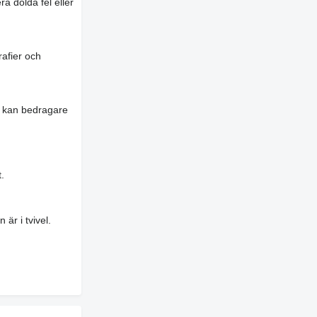
a dolda fel eller
rafier och
es kan bedragare
.
är i tvivel.