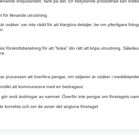
iknande erbjudanden, tänk på det. En betydande prisskillnad kan indiker
 för liknande utrustning.
är osäker, var inte rädd för att klargöra detaljer, be om ytterligare fotog
r.
s förskottsbetalning för att "boka" din rätt att köpa utrustning. Såled
re.
ar processen att överföra pengar, om säljaren är osäker i meddelandet
nolikt att kommunicera med en bedragare.
h gör små ändringar av namnet. Överför inte pengar om företagets namn 
g), pcs
a är korrekta och om de avser det angivna företaget.