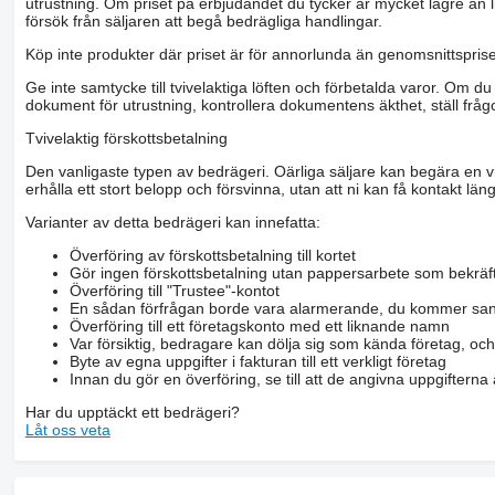
utrustning. Om priset på erbjudandet du tycker är mycket lägre än l
8
försök från säljaren att begå bedrägliga handlingar.
Köp inte produkter där priset är för annorlunda än genomsnittspriset
Ge inte samtycke till tvivelaktiga löften och förbetalda varor. Om du 
A type
dokument för utrustning, kontrollera dokumentens äkthet, ställ frågo
Tvivelaktig förskottsbetalning
mounted
Den vanligaste typen av bedrägeri. Oärliga säljare kan begära en vis
erhålla ett stort belopp och försvinna, utan att ni kan få kontakt läng
Varianter av detta bedrägeri kan innefatta:
Depth mod and Botko (harrow BZTS-1,0z - 42 kg) cm
Överföring av förskottsbetalning till kortet
Gör ingen förskottsbetalning utan pappersarbete som bekräft
8
Överföring till "Trustee"-kontot
En sådan förfrågan borde vara alarmerande, du kommer san
Överföring till ett företagskonto med ett liknande namn
Var försiktig, bedragare kan dölja sig som kända företag, oc
Byte av egna uppgifter i fakturan till ett verkligt företag
The number of sections of the tooth harrows (BZTS-1.0z - 42 k
Innan du gör en överföring, se till att de angivna uppgiftern
Har du upptäckt ett bedrägeri?
Låt oss veta
8