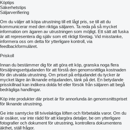
Köptips
Säkerhetstips
Säljarverifiering
Om du väljer att köpa utrustning till ett lågt pris, se till att du
kommunicerar med den riktiga säljaren. Ta reda på så mycket
information om ägaren av utrustningen som möjligt. Ett sätt att fuska
är att representera dig själv som ett riktigt företag. Vid misstanke,
informera oss om detta för ytterligare kontroll, via
feedbackformuläret.
Priskoll
Innan du bestämmer dig för att göra ett köp, granska noga flera
försäljningserbjudanden för att förstå den genomsnittliga kostnaden
för din utvalda utrustning. Om priset på erbjudandet du tycker är
mycket lägre än liknande erbjudanden, tänk på det. En betydande
prisskillnad kan indikera dolda fel eller försök från säljaren att begå
bedrägliga handlingar.
Köp inte produkter där priset är för annorlunda än genomsnittspriset
för liknande utrustning.
Ge inte samtycke till tvivelaktiga löften och förbetalda varor. Om du
är osäker, var inte rädd för att klargöra detaljer, be om ytterligare
fotografier och dokument för utrustning, kontrollera dokumentens
äkthet, ställ frågor.