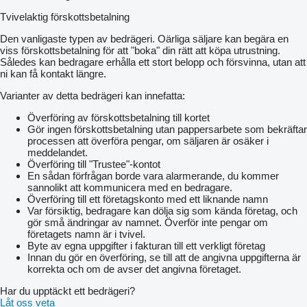
Tvivelaktig förskottsbetalning
Den vanligaste typen av bedrägeri. Oärliga säljare kan begära en
viss förskottsbetalning för att "boka" din rätt att köpa utrustning.
Således kan bedragare erhålla ett stort belopp och försvinna, utan att
ni kan få kontakt längre.
Varianter av detta bedrägeri kan innefatta:
Överföring av förskottsbetalning till kortet
Gör ingen förskottsbetalning utan pappersarbete som bekräftar
processen att överföra pengar, om säljaren är osäker i
meddelandet.
Överföring till "Trustee"-kontot
En sådan förfrågan borde vara alarmerande, du kommer
sannolikt att kommunicera med en bedragare.
Överföring till ett företagskonto med ett liknande namn
Var försiktig, bedragare kan dölja sig som kända företag, och
gör små ändringar av namnet. Överför inte pengar om
företagets namn är i tvivel.
Byte av egna uppgifter i fakturan till ett verkligt företag
Innan du gör en överföring, se till att de angivna uppgifterna är
korrekta och om de avser det angivna företaget.
Har du upptäckt ett bedrägeri?
Låt oss veta