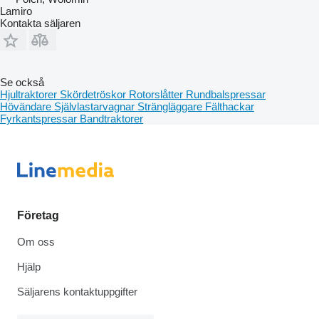
Lamiro
Kontakta säljaren
Se också
Hjultraktorer
Skördetröskor
Rotorslåtter
Rundbalspressar
Hövändare
Självlastarvagnar
Strängläggare
Fälthackar
Fyrkantspressar
Bandtraktorer
Företag
Om oss
Hjälp
Säljarens kontaktuppgifter