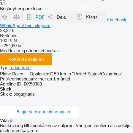
1/1
Begär ytterligare foton
PDF
Dela
Klaga
Facebook
WhatsApp
Viber
Telegram
23,22 €
Nettopris
100 PLN
≈ 254,60 kr
Meddela mig när priset ändras
Kontakta säljaren
Typ:
reducerare
Plats:
Polen
Opalenica
7159 km to "United States/Columbus"
Publiceringsdatum:
mer än 1 månad
Agroline ID:
DX50388
Skick
Skick:
begagnade
Begär ytterligare information
Viktigt
Beskrivning tillhandahållen av säljaren. Vänligen verifiera alla detaljer
direkt med säljaren.