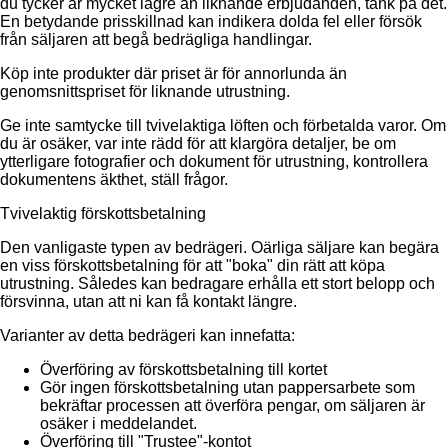
du tycker är mycket lägre än liknande erbjudanden, tänk på det.
En betydande prisskillnad kan indikera dolda fel eller försök
från säljaren att begå bedrägliga handlingar.
Köp inte produkter där priset är för annorlunda än
genomsnittspriset för liknande utrustning.
Ge inte samtycke till tvivelaktiga löften och förbetalda varor. Om
du är osäker, var inte rädd för att klargöra detaljer, be om
ytterligare fotografier och dokument för utrustning, kontrollera
dokumentens äkthet, ställ frågor.
Tvivelaktig förskottsbetalning
Den vanligaste typen av bedrägeri. Oärliga säljare kan begära
en viss förskottsbetalning för att "boka" din rätt att köpa
utrustning. Således kan bedragare erhålla ett stort belopp och
försvinna, utan att ni kan få kontakt längre.
Varianter av detta bedrägeri kan innefatta:
Överföring av förskottsbetalning till kortet
Gör ingen förskottsbetalning utan pappersarbete som
bekräftar processen att överföra pengar, om säljaren är
osäker i meddelandet.
Överföring till "Trustee"-kontot