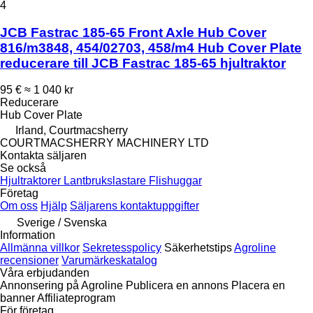
4
JCB Fastrac 185-65 Front Axle Hub Cover
816/m3848, 454/02703, 458/m4 Hub Cover Plate
reducerare till JCB Fastrac 185-65 hjultraktor
95 €
≈ 1 040 kr
Reducerare
Hub Cover Plate
Irland, Courtmacsherry
COURTMACSHERRY MACHINERY LTD
Kontakta säljaren
Se också
Hjultraktorer
Lantbrukslastare
Flishuggar
Företag
Om oss
Hjälp
Säljarens kontaktuppgifter
Sverige / Svenska
Information
Allmänna villkor
Sekretesspolicy
Säkerhetstips
Agroline
recensioner
Varumärkeskatalog
Våra erbjudanden
Annonsering på Agroline
Publicera en annons
Placera en
banner
Affiliateprogram
För företag