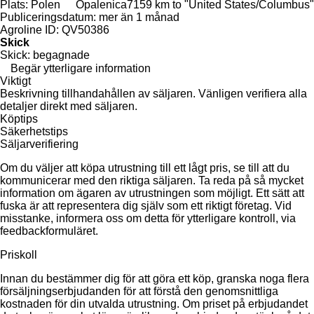
Plats:
Polen
Opalenica
7159 km to "United States/Columbus"
Publiceringsdatum:
mer än 1 månad
Agroline ID:
QV50386
Skick
Skick:
begagnade
Begär ytterligare information
Viktigt
Beskrivning tillhandahållen av säljaren. Vänligen verifiera alla
detaljer direkt med säljaren.
Köptips
Säkerhetstips
Säljarverifiering
Om du väljer att köpa utrustning till ett lågt pris, se till att du
kommunicerar med den riktiga säljaren. Ta reda på så mycket
information om ägaren av utrustningen som möjligt. Ett sätt att
fuska är att representera dig själv som ett riktigt företag. Vid
misstanke, informera oss om detta för ytterligare kontroll, via
feedbackformuläret.
Priskoll
Innan du bestämmer dig för att göra ett köp, granska noga flera
försäljningserbjudanden för att förstå den genomsnittliga
kostnaden för din utvalda utrustning. Om priset på erbjudandet