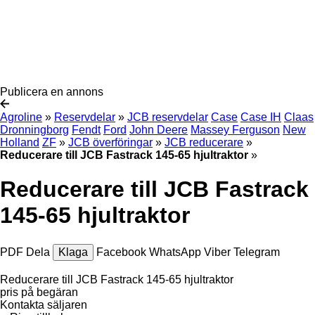
Publicera en annons
Agroline
»
Reservdelar
»
JCB reservdelar
Case
Case IH
Claas
Dronningborg
Fendt
Ford
John Deere
Massey Ferguson
New
Holland
ZF
»
JCB överföringar
»
JCB reducerare
»
Reducerare till JCB Fastrack 145-65 hjultraktor
»
Reducerare till JCB Fastrack
145-65 hjultraktor
PDF
Dela
Klaga
Facebook
WhatsApp
Viber
Telegram
Reducerare till JCB Fastrack 145-65 hjultraktor
pris på begäran
Kontakta säljaren