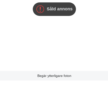
Såld annons
Begär ytterligare foton