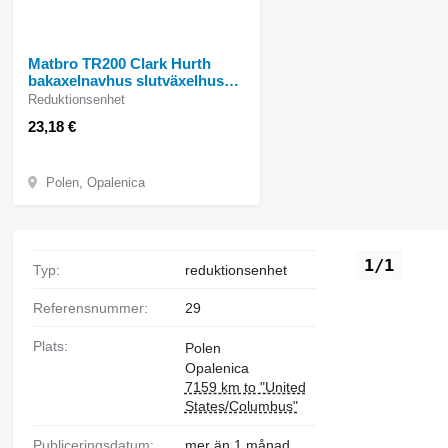
Matbro TR200 Clark Hurth
bakaxelnavhus slutväxelhus
reduktionsenhet till Matbro
Reduktionsenhet
TR200 lantbrukslastare
23,18 €
Polen, Opalenica
1/1
Typ:
reduktionsenhet
Referensnummer:
29
Plats:
Polen
Opalenica
7159 km to "United
States/Columbus"
Publiceringsdatum:
mer än 1 månad