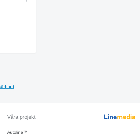
kärbord
Våra projekt
Autoline™