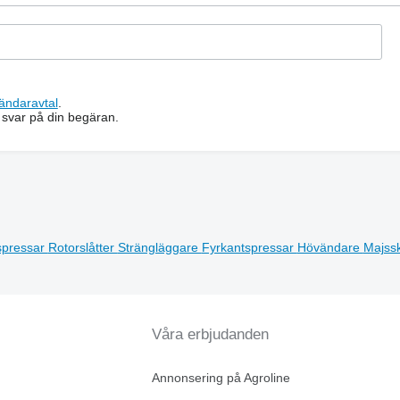
ändaravtal
.
 svar på din begäran.
spressar
Rotorslåtter
Strängläggare
Fyrkantspressar
Hövändare
Majss
Våra erbjudanden
Annonsering på Agroline