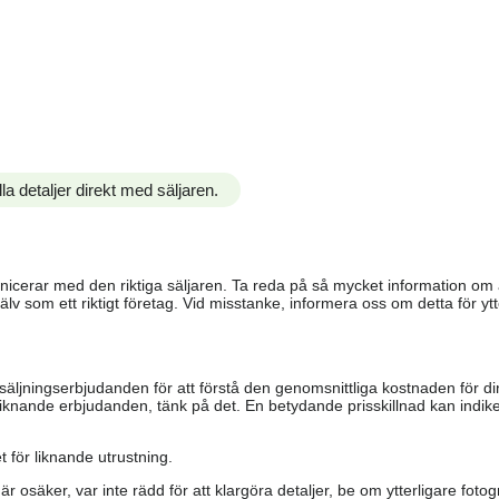
la detaljer direkt med säljaren.
ommunicerar med den riktiga säljaren. Ta reda på så mycket information o
älv som ett riktigt företag. Vid misstanke, informera oss om detta för ytte
säljningserbjudanden för att förstå den genomsnittliga kostnaden för di
iknande erbjudanden, tänk på det. En betydande prisskillnad kan indiker
 för liknande utrustning.
är osäker, var inte rädd för att klargöra detaljer, be om ytterligare fotog