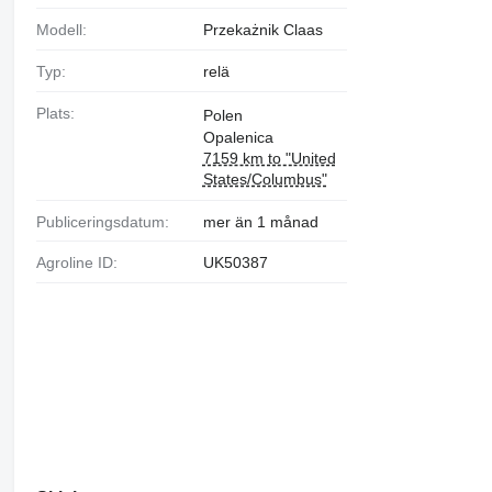
Modell:
Przekażnik Claas
Typ:
relä
Plats:
Polen
Opalenica
7159 km to "United
States/Columbus"
Publiceringsdatum:
mer än 1 månad
Agroline ID:
UK50387