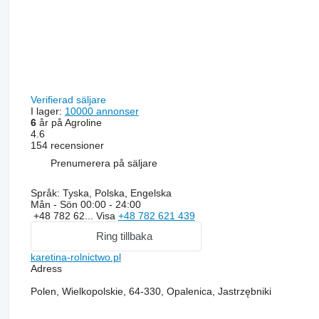
Verifierad säljare
I lager:
10000 annonser
6
år på Agroline
4.6
154 recensioner
Prenumerera på säljare
Språk:
Tyska, Polska, Engelska
Mån - Sön
00:00 - 24:00
+48 782 62...
Visa
+48 782 621 439
Ring tillbaka
karetina-rolnictwo.pl
Adress
Polen, Wielkopolskie, 64-330, Opalenica, Jastrzębniki