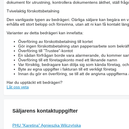
dokument för utrustning, kontrollera dokumentens äkthet, ställ frågo
Tvivelaktig förskottsbetalning
Den vanligaste typen av bedrägeri. Oärliga säljare kan begära en vis
erhålla ett stort belopp och försvinna, utan att ni kan få kontakt läng
Varianter av detta bedrägeri kan innefatta:
Överföring av förskottsbetalning till kortet
Gör ingen förskottsbetalning utan pappersarbete som bekräft
Överföring till "Trustee"-kontot
En sådan förfrågan borde vara alarmerande, du kommer san
Överföring till ett företagskonto med ett liknande namn
Var försiktig, bedragare kan dölja sig som kända företag, oc
Byte av egna uppgifter i fakturan till ett verkligt företag
Innan du gör en överföring, se till att de angivna uppgiftern
Har du upptäckt ett bedrägeri?
Låt oss veta
Säljarens kontaktuppgifter
PHU "Karetina" Agnieszka Wilczyńska