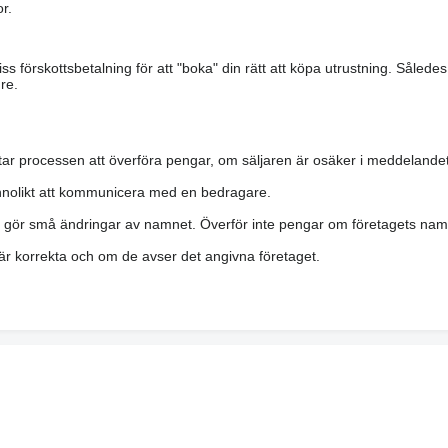
r.
s förskottsbetalning för att "boka" din rätt att köpa utrustning. Såled
re.
ar processen att överföra pengar, om säljaren är osäker i meddelandet
nolikt att kommunicera med en bedragare.
h gör små ändringar av namnet. Överför inte pengar om företagets namn 
a är korrekta och om de avser det angivna företaget.