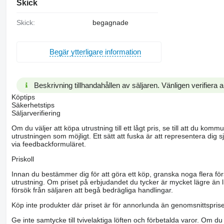
Skick
Skick:
begagnade
Begär ytterligare information
Beskrivning tillhandahållen av säljaren. Vänligen verifiera al
Köptips
Säkerhetstips
Säljarverifiering
Om du väljer att köpa utrustning till ett lågt pris, se till att du k
utrustningen som möjligt. Ett sätt att fuska är att representera dig sj
via feedbackformuläret.
Priskoll
Innan du bestämmer dig för att göra ett köp, granska noga flera för
utrustning. Om priset på erbjudandet du tycker är mycket lägre än l
försök från säljaren att begå bedrägliga handlingar.
Köp inte produkter där priset är för annorlunda än genomsnittspriset
Ge inte samtycke till tvivelaktiga löften och förbetalda varor. Om du 