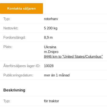
Kontakta säljaren
Typ:
rotorharv
Nettovikt:
5 200 kg
Fordonslängd:
8,9 m
Plats:
Ukraina
m.Dnipro
8446 km to "United States/Columbus"
Återförsäljares lager-ID:
10028
Publiceringsdatum:
mer än 1 månad
Beskrivning
Typ:
för traktor