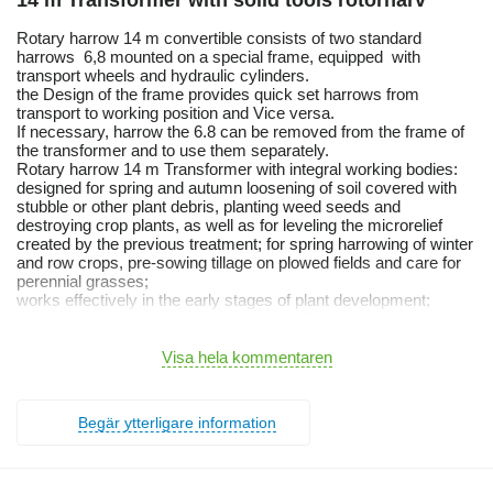
14 m Transformer with solid tools rotorharv
Rotary harrow 14 m convertible consists of two standard
harrows 6,8 mounted on a special frame, equipped with
transport wheels and hydraulic cylinders.
the Design of the frame provides quick set harrows from
transport to working position and Vice versa.
If necessary, harrow the 6.8 can be removed from the frame of
the transformer and to use them separately.
Rotary harrow 14 m Transformer with integral working bodies:
designed for spring and autumn loosening of soil covered with
stubble or other plant debris, planting weed seeds and
destroying crop plants, as well as for leveling the microrelief
created by the previous treatment; for spring harrowing of winter
and row crops, pre-sowing tillage on plowed fields and care for
perennial grasses;
works effectively in the early stages of plant development;
destroys a monolithic crust on soil up to 7 cm thick, especially
effective for corn and sunflower in the early stages of seedlings
(2-3 leaves);
Visa hela kommentaren
mulch the top layer and reliably covers moisture, the degree of
moisture retention in the soil increases three times; especially
effective in regions with arid climates or unstable precipitation;
Begär ytterligare information
saturates the soil with oxygen and nitrogen;
destroys 99% of weeds in the white filament stage;
damages up to 1% of plants (for comparison, the tooth harrow
damages 10-15%);