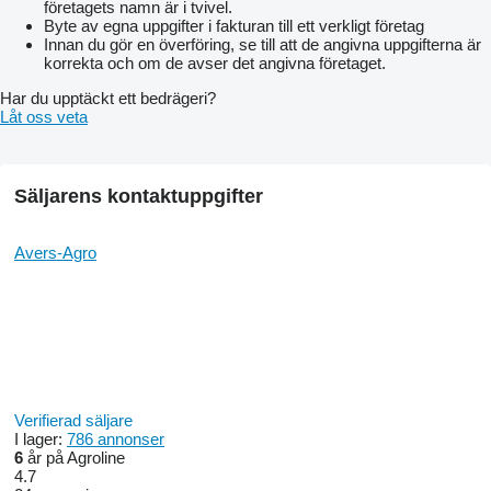
företagets namn är i tvivel.
Aggregation method ………………………............trailed on a 2-
Byte av egna uppgifter i fakturan till ett verkligt företag
point hitch
Innan du gör en överföring, se till att de angivna uppgifterna är
Working speed, km / hour ....................................15-20
korrekta och om de avser det angivna företaget.
Depth of processing, see …………………………..3-7
The number of sections of the working bodies, pcs ... 62
Har du upptäckt ett bedrägeri?
Working bodies, pcs . ……………………………… 124
Låt oss veta
The step of the working bodies, mm ......................110
Weight of one section, kg ………………………….. 38
Overall dimensions in working position
width, m ………………………………………..14
Säljarens kontaktuppgifter
length, m …………………………………….....10,1
height, m ​​………………………………….........1,2
Overall dimensions in transport position
Avers-Agro
width, m …………………………………………. 3,2
length, m ……………………………………....… 8,9
height, m ​​………………………………….............2,4
Weight, no more than a kg ............................................5200
It is aggregated with tractors, a class not less than hp . 150
Attendants, people ……………………….........................1
Verifierad säljare
I lager:
786 annonser
6
år på Agroline
4.7