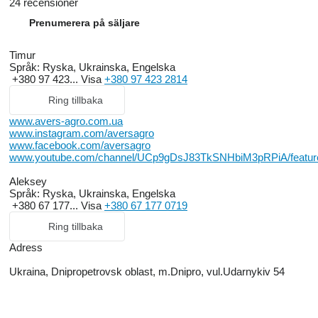
24 recensioner
Prenumerera på säljare
Timur
Språk:
Ryska, Ukrainska, Engelska
+380 97 423...
Visa
+380 97 423 2814
Ring tillbaka
www.avers-agro.com.ua
www.instagram.com/aversagro
www.facebook.com/aversagro
www.youtube.com/channel/UCp9gDsJ83TkSNHbiM3pRPiA/featur
Aleksey
Språk:
Ryska, Ukrainska, Engelska
+380 67 177...
Visa
+380 67 177 0719
Ring tillbaka
Adress
Ukraina, Dnipropetrovsk oblast, m.Dnipro, vul.Udarnykiv 54