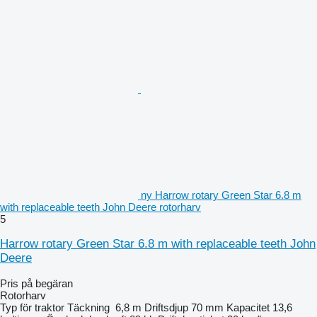
ny Harrow rotary Green Star 6.8 m
with replaceable teeth John Deere rotorharv
5
Harrow rotary Green Star 6.8 m with replaceable teeth John
Deere
Pris på begäran
Rotorharv
Typ
för traktor
Täckning
6,8 m
Driftsdjup
70 mm
Kapacitet
13,6