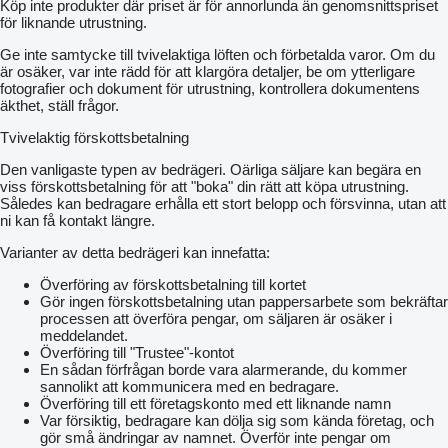
Köp inte produkter där priset är för annorlunda än genomsnittspriset
on each sprocket, two sealed non-serviceable bearings from
för liknande utrustning.
SKF are additionally protected by anthers;
bearing assembly warranty - 2000 ha;
Ge inte samtycke till tvivelaktiga löften och förbetalda varor. Om du
Green Star harrow tooth is made of quality hardened steel
är osäker, var inte rädd för att klargöra detaljer, be om ytterligare
30HGSA in contrast to cast tooth production;
fotografier och dokument för utrustning, kontrollera dokumentens
the tooth shape of the rotary Green Star harrow is the copyright
äkthet, ställ frågor.
of Avers-Agro;
special geometry of the teeth, the tooth enters the ground at a
Tvivelaktig förskottsbetalning
right angle;
the design of the working body provides a quick replacement of
Den vanligaste typen av bedrägeri. Oärliga säljare kan begära en
the tooth or the entire sprocket in the field; interchangeable teeth
viss förskottsbetalning för att "boka" din rätt att köpa utrustning.
are individually fastened with high-strength bolts and self-locking
Således kan bedragare erhålla ett stort belopp och försvinna, utan att
nuts;
ni kan få kontakt längre.
an adjustable spring with a diameter of 6 to 12 mm is installed
on each section, which provides the necessary deepening on all
Varianter av detta bedrägeri kan innefatta:
types of soil, depending on field conditions;
availability of options for stars of various shapes for different
Överföring av förskottsbetalning till kortet
field crops and agricultural tasks.
Gör ingen förskottsbetalning utan pappersarbete som bekräftar
Additional equipment:
processen att överföra pengar, om säljaren är osäker i
turbo-cutters - allow using the harrow for crop residues
meddelandet.
(sunflower and corn) in the autumn as a chopper;
Överföring till "Trustee"-kontot
skrebnitsa - allows you to save the sowing of row crops from
En sådan förfrågan borde vara alarmerande, du kommer
the filamentous weed;
sannolikt att kommunicera med en bedragare.
tanks for bulk and liquid fertilizers.
Överföring till ett företagskonto med ett liknande namn
Specifications
Var försiktig, bedragare kan dölja sig som kända företag, och
Productivity, ha / hour .......................................21-28
gör små ändringar av namnet. Överför inte pengar om
Working width, m …………………......................14