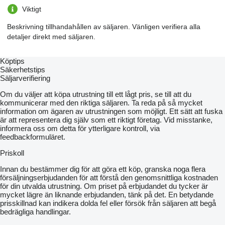
with timely use, completely eliminates herbicides;
Viktigt
does not injure plants up to 15 cm high;
can be used for inter-row processing of plants up to 35 cm high
Beskrivning tillhandahållen av säljaren. Vänligen verifiera alla
(7-8 leaves), for which it is necessary to remove sections of
detaljer direkt med säljaren.
working bodies that interfere with processing;
can be used for continuous sowing and perennial grasses.
certified production of international level;
Köptips
attendants - 1 person (tractor driver);
Säkerhetstips
it is aggregated with tractors from 80 hp .;
Säljarverifiering
hydraulics warranty - 3 years;
row spacing is adjustable from 10 cm;
Om du väljer att köpa utrustning till ett lågt pris, se till att du
the use of rotating sun-shaped disks increases the effect on the
kommunicerar med den riktiga säljaren. Ta reda på så mycket
soil up to 40%, promotes the activation of metabolic processes,
information om ägaren av utrustningen som möjligt. Ett sätt att fuska
which corresponds to nitrogen fertilizing with mineral fertilizers;
är att representera dig själv som ett riktigt företag. Vid misstanke,
the frame is made of seamless pipe 140x140x8 made of steel
informera oss om detta för ytterligare kontroll, via
09G2S;
feedbackformuläret.
reinforced rack of rotary wheels is made of a single pipe
50x50x5 without welds of steel 20, the guarantee for the rack is
Priskoll
12,000 ha;
bushings made of special composite material that do not require
Innan du bestämmer dig för att göra ett köp, granska noga flera
maintenance are used in friction units; the material is patented,
försäljningserbjudanden för att förstå den genomsnittliga kostnaden
Avers-Agro authoring, warranty for bushings - 15,000 ha;
för din utvalda utrustning. Om priset på erbjudandet du tycker är
the sleeve on the bracket and the rocking chair (made of a
mycket lägre än liknande erbjudanden, tänk på det. En betydande
special composite material and does not require lubrication),
prisskillnad kan indikera dolda fel eller försök från säljaren att begå
allows you to copy the relief of the soil and provides the same
bedrägliga handlingar.
depth of processing;