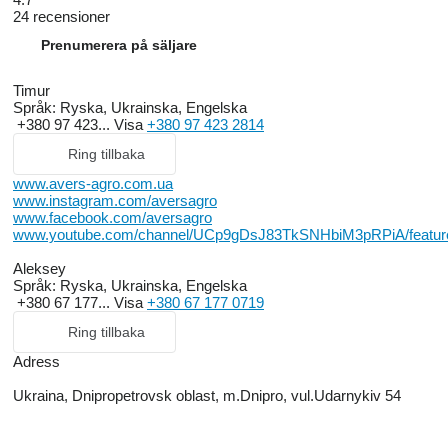
24 recensioner
Prenumerera på säljare
Timur
Språk:
Ryska, Ukrainska, Engelska
+380 97 423...
Visa
+380 97 423 2814
Ring tillbaka
www.avers-agro.com.ua
www.instagram.com/aversagro
www.facebook.com/aversagro
www.youtube.com/channel/UCp9gDsJ83TkSNHbiM3pRPiA/featur
Aleksey
Språk:
Ryska, Ukrainska, Engelska
+380 67 177...
Visa
+380 67 177 0719
Ring tillbaka
Adress
Ukraina, Dnipropetrovsk oblast, m.Dnipro, vul.Udarnykiv 54