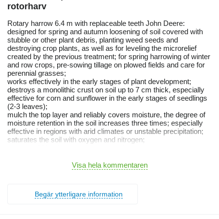
rotorharv
Rotary harrow 6.4 m with replaceable teeth John Deere:
designed for spring and autumn loosening of soil covered with
stubble or other plant debris, planting weed seeds and
destroying crop plants, as well as for leveling the microrelief
created by the previous treatment; for spring harrowing of winter
and row crops, pre-sowing tillage on plowed fields and care for
perennial grasses;
works effectively in the early stages of plant development;
destroys a monolithic crust on soil up to 7 cm thick, especially
effective for corn and sunflower in the early stages of seedlings
(2-3 leaves);
mulch the top layer and reliably covers moisture, the degree of
moisture retention in the soil increases three times; especially
effective in regions with arid climates or unstable precipitation;
saturates the soil with oxygen and nitrogen;
destroys 99% of weeds in the white filament stage;
damages up to 1% of plants (for comparison, the tooth harrow
damages 10-15%);
Visa hela kommentaren
with timely use, completely eliminates herbicides;
does not injure plants up to 15 cm high;
can be used for inter-row processing of plants up to 35 cm high
Begär ytterligare information
(7-8 leaves), for which it is necessary to remove sections of
working bodies that interfere with processing;
can be used for continuous sowing and perennial grasses.