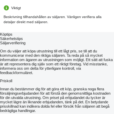
certified production of international level;
attendants - 1 person (tractor driver);
Viktigt
it is aggregated with tractors from 80 hp .;
hydraulics warranty - 3 years;
Beskrivning tillhandahållen av säljaren. Vänligen verifiera alla
row spacing is adjustable from 10 cm;
detaljer direkt med säljaren.
the use of rotating sun-shaped disks increases the effect on the
soil up to 40%, promotes the activation of metabolic processes,
which corresponds to nitrogen fertilizing with mineral fertilizers;
Köptips
the frame is made of seamless pipe 140x140x8 made of steel
Säkerhetstips
09G2S;
Säljarverifiering
reinforced rack of rotary wheels is made of a single pipe
50x50x5 without welds of steel 20, the guarantee for the rack is
Om du väljer att köpa utrustning till ett lågt pris, se till att du
12,000 ha;
kommunicerar med den riktiga säljaren. Ta reda på så mycket
bushings made of special composite material that do not require
information om ägaren av utrustningen som möjligt. Ett sätt att fuska
maintenance are used in friction units; the material is patented,
är att representera dig själv som ett riktigt företag. Vid misstanke,
Avers-Agro authoring, warranty for bushings - 15,000 ha;
informera oss om detta för ytterligare kontroll, via
the sleeve on the bracket and the rocking chair (made of a
feedbackformuläret.
special composite material and does not require lubrication),
allows you to copy the relief of the soil and provides the same
Priskoll
depth of processing;
on each sprocket, two sealed non-serviceable bearings from
Innan du bestämmer dig för att göra ett köp, granska noga flera
SKF are additionally protected by anthers;
försäljningserbjudanden för att förstå den genomsnittliga kostnaden
bearing assembly warranty - 2000 ha;
för din utvalda utrustning. Om priset på erbjudandet du tycker är
Green Star harrow tooth is made of quality hardened steel
mycket lägre än liknande erbjudanden, tänk på det. En betydande
30HGSA in contrast to cast tooth production;
prisskillnad kan indikera dolda fel eller försök från säljaren att begå
the tooth shape of the rotary Green Star harrow is the copyright
bedrägliga handlingar.