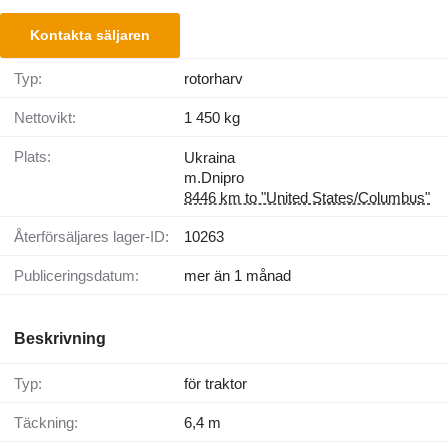
Kontakta säljaren
Typ:
rotorharv
Nettovikt:
1 450 kg
Plats:
Ukraina
m.Dnipro
8446 km to "United States/Columbus"
Återförsäljares lager-ID:
10263
Publiceringsdatum:
mer än 1 månad
Beskrivning
Typ:
för traktor
Täckning:
6,4 m