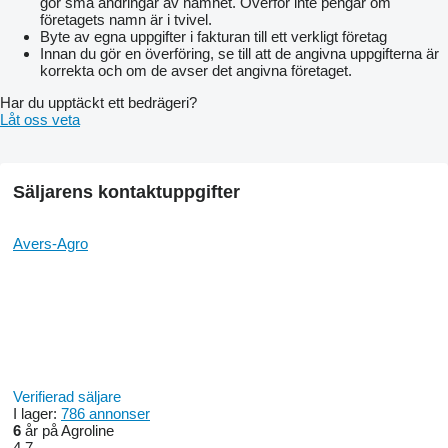
gör små ändringar av namnet. Överför inte pengar om
Weight of one section, kg ………………………………..38
företagets namn är i tvivel.
Overall dimensions in working position
Byte av egna uppgifter i fakturan till ett verkligt företag
width, m …………………………………………. 6,4
Innan du gör en överföring, se till att de angivna uppgifterna är
length, m ……………………………………….....1.27
korrekta och om de avser det angivna företaget.
height, m …………………………………… ........1.3
Weight, no more than a kg ............................................. 1450
Har du upptäckt ett bedrägeri?
It is aggregated with tractors, a class not less than hp .... 80
Låt oss veta
Attendants , people ... ……………………. ........................1
Säljarens kontaktuppgifter
Avers-Agro
Verifierad säljare
I lager:
786 annonser
6
år på Agroline
4.7