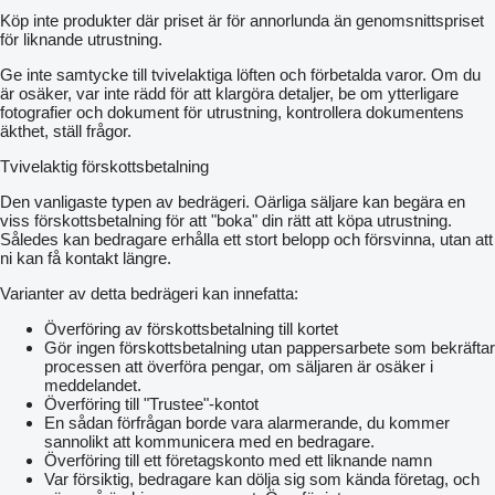
of Avers-Agro;
Köp inte produkter där priset är för annorlunda än genomsnittspriset
special geometry of the teeth, the tooth enters the ground at a
för liknande utrustning.
right angle;
the design of the working body provides a quick replacement of
Ge inte samtycke till tvivelaktiga löften och förbetalda varor. Om du
the tooth or the entire sprocket in the field; interchangeable teeth
är osäker, var inte rädd för att klargöra detaljer, be om ytterligare
are individually fastened with high-strength bolts and self-locking
fotografier och dokument för utrustning, kontrollera dokumentens
nuts;
äkthet, ställ frågor.
an adjustable spring with a diameter of 6 to 12 mm is installed
on each section, which provides the necessary deepening on all
Tvivelaktig förskottsbetalning
types of soil, depending on field conditions;
availability of options for stars of various shapes for different
Den vanligaste typen av bedrägeri. Oärliga säljare kan begära en
field crops and agricultural tasks.
viss förskottsbetalning för att "boka" din rätt att köpa utrustning.
Additional equipment:
Således kan bedragare erhålla ett stort belopp och försvinna, utan att
turbo-cutters - allow using the harrow for crop residues
ni kan få kontakt längre.
(sunflower and corn) in the autumn as a chopper;
skrebnitsa - allows you to save the sowing of row crops from
Varianter av detta bedrägeri kan innefatta:
the filamentous weed;
tanks for bulk and liquid fertilizers.
Överföring av förskottsbetalning till kortet
Specifications
Gör ingen förskottsbetalning utan pappersarbete som bekräftar
Productivity, ha / h …………………………….......... 9,6-12,8
processen att överföra pengar, om säljaren är osäker i
Working width, m ………………………........... .........6,4
meddelandet.
Aggregation method ................................................ mounted
Överföring till "Trustee"-kontot
Working speed, km / hour ........................ ....... . ......15-20
En sådan förfrågan borde vara alarmerande, du kommer
Depth of processing, see ……………………………… 3-7
sannolikt att kommunicera med en bedragare.
The number of sections of the working bodies, pcs ... .29
Överföring till ett företagskonto med ett liknande namn
Working bodies, pcs ... ………………………………… 58
Var försiktig, bedragare kan dölja sig som kända företag, och
The step of the working bodies, mm ............................110