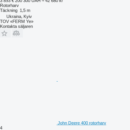
3 893 €
200 300 UAH
≈ 42 680 kr
Rotorharv
Täckning
1,5 m
Ukraina, Kyiv
TOV «FERM Ye»
Kontakta säljaren
John Deere 400 rotorharv
4