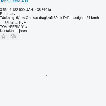
John Deere 400
3 554 €
182 900 UAH
≈ 38 970 kr
Rotorharv
Täckning
6,1 m
Önskad dragkraft
80 hk
Driftshastighet
24 km/h
Ukraina, Kyiv
TOV «FERM Ye»
Kontakta säljaren