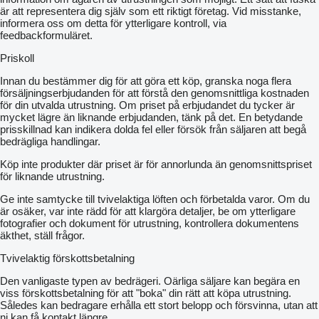
är att representera dig själv som ett riktigt företag. Vid misstanke,
informera oss om detta för ytterligare kontroll, via
feedbackformuläret.
Priskoll
Innan du bestämmer dig för att göra ett köp, granska noga flera
försäljningserbjudanden för att förstå den genomsnittliga kostnaden
för din utvalda utrustning. Om priset på erbjudandet du tycker är
mycket lägre än liknande erbjudanden, tänk på det. En betydande
prisskillnad kan indikera dolda fel eller försök från säljaren att begå
bedrägliga handlingar.
Köp inte produkter där priset är för annorlunda än genomsnittspriset
för liknande utrustning.
Ge inte samtycke till tvivelaktiga löften och förbetalda varor. Om du
är osäker, var inte rädd för att klargöra detaljer, be om ytterligare
fotografier och dokument för utrustning, kontrollera dokumentens
äkthet, ställ frågor.
Tvivelaktig förskottsbetalning
Den vanligaste typen av bedrägeri. Oärliga säljare kan begära en
viss förskottsbetalning för att "boka" din rätt att köpa utrustning.
Således kan bedragare erhålla ett stort belopp och försvinna, utan att
ni kan få kontakt längre.