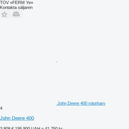
TOV «FERM Ye»
Kontakta säljaren
John Deere 400 rotorharv
4
John Deere 400
3 808 €
195 900 UAH
≈ 41 750 kr