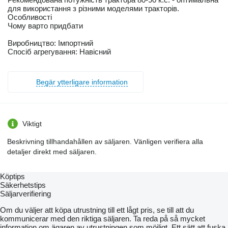
для використання з різними моделями тракторів.
Особливості
Чому варто придбати
Виробництво: Імпортний
Спосіб агрегування: Навісний
Begär ytterligare information
Viktigt
Beskrivning tillhandahållen av säljaren. Vänligen verifiera alla
detaljer direkt med säljaren.
Köptips
Säkerhetstips
Säljarverifiering
Om du väljer att köpa utrustning till ett lågt pris, se till att du
kommunicerar med den riktiga säljaren. Ta reda på så mycket
information om ägaren av utrustningen som möjligt. Ett sätt att fuska