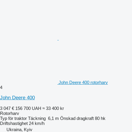
John Deere 400 rotorharv
4
John Deere 400
3 047 €
156 700 UAH
≈ 33 400 kr
Rotorharv
Typ
för traktor
Täckning
6,1 m
Önskad dragkraft
80 hk
Driftshastighet
24 km/h
Ukraina, Kyiv