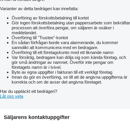
Varianter av detta bedrägeri kan innefatta:
Överföring av förskottsbetalning till kortet
Gör ingen förskottsbetalning utan pappersarbete som bekräftar
processen att överföra pengar, om säljaren är osäker i
meddelandet.
Överföring till "Trustee"-kontot
En sådan förfrågan borde vara alarmerande, du kommer
sannolikt att kommunicera med en bedragare.
Överföring till ett företagskonto med ett liknande namn
Var försiktig, bedragare kan dölja sig som kända företag, och
gör små ändringar av namnet. Överför inte pengar om
företagets namn är i tvivel.
Byte av egna uppgifter i fakturan till ett verkligt företag
Innan du gör en överföring, se till att de angivna uppgifterna är
korrekta och om de avser det angivna företaget.
Har du upptäckt ett bedrägeri?
Låt oss veta
Säljarens kontaktuppgifter