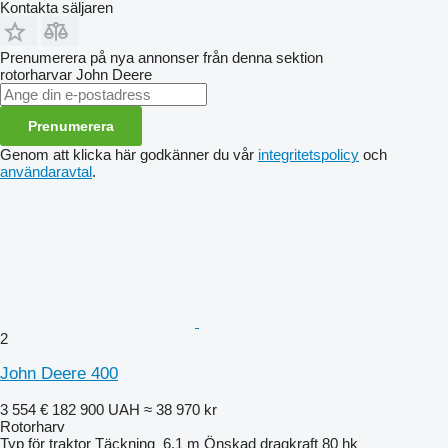
Kontakta säljaren
Prenumerera på nya annonser från denna sektion
rotorharvar
John Deere
Prenumerera
Genom att klicka här godkänner du vår
integritetspolicy
och
användaravtal
.
2
John Deere 400
3 554 €
182 900 UAH
≈ 38 970 kr
Rotorharv
Typ
för traktor
Täckning
6,1 m
Önskad dragkraft
80 hk