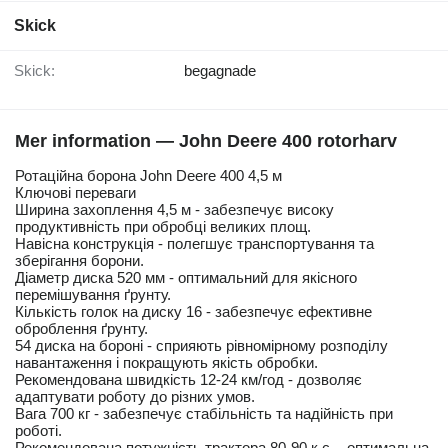
Skick
Skick:
begagnade
Mer information — John Deere 400 rotorharv
Ротаційна борона John Deere 400 4,5 м
Ключові переваги
Ширина захоплення 4,5 м - забезпечує високу
продуктивність при обробці великих площ.
Навісна конструкція - полегшує транспортування та
зберігання борони.
Діаметр диска 520 мм - оптимальний для якісного
перемішування ґрунту.
Кількість голок на диску 16 - забезпечує ефективне
оброблення ґрунту.
54 диска на бороні - сприяють рівномірному розподілу
навантаження і покращують якість обробки.
Рекомендована швидкість 12-24 км/год - дозволяє
адаптувати роботу до різних умов.
Вага 700 кг - забезпечує стабільність та надійність при
роботі.
Рекомендована потужність трактора 80-90 к.с. - оптимальна